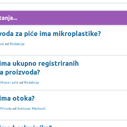
anja...
voda za piće ima mikroplastike?
ost
od
Redakcija
ima ukupno registriranih
a proizvoda?
i
Hrana i piće
od
Redakcija
 ima otoka?
i
Priroda
od
Svetozar Marković