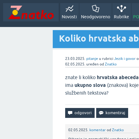
Novosti
Neodgovoreno
Rubrike
PO
Koliko hrvatska a
23.03.2025.
pitanje
u rubrici
Jezik i govor
02.05.2025.
uređen
od
Znatko
znate li koliko
hrvatska abeceda
ima
ukupno slova
(znakova) koje
službenih tekstova?
02.05.2025.
komentar
od
Znatko