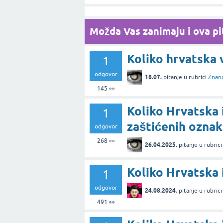
Možda Vas zanimaju i ova pit
Koliko hrvatska 
1
odgovor
18.07.
pitanje
u rubrici
Znan
145
👀
Koliko Hrvatska 
1
zaštićenih oznak
odgovor
268
👀
26.04.2025.
pitanje
u rubric
Koliko Hrvatska
1
odgovor
24.08.2024.
pitanje
u rubric
491
👀