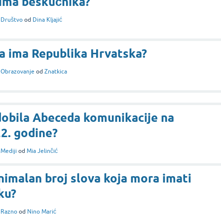
 ima beskućnika?
i
Društvo
od
Dina Kljajić
ta ima Republika Hrvatska?
i
Obrazovanje
od
Znatkica
dobila Abeceda komunikacije na
2. godine?
i
Mediji
od
Mia Jelinčić
nimalan broj slova koja mora imati
ku?
i
Razno
od
Nino Marić