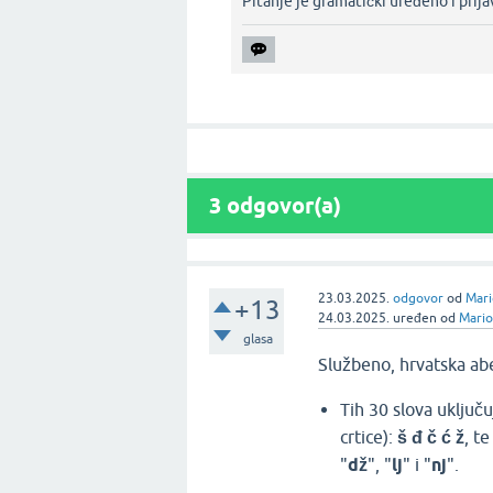
Pitanje je gramatički uređeno i prija
3
odgovor(a)
23.03.2025.
odgovor
od
Mari
+13
24.03.2025.
uređen
od
Mario
glasa
Službeno, hrvatska a
Tih 30 slova uključu
crtice):
š đ č ć ž
, te
"
dž
", "
lj
" i "
nj
".