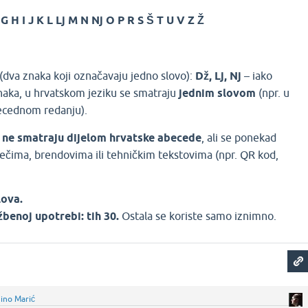
G H I J K L Lj M N Nj O P R S Š T U V Z Ž
(dva znaka koji označavaju jedno slovo):
Dž, Lj, Nj
– iako
naka, u hrvatskom jeziku se smatraju
jednim slovom
(npr. u
abecednom redanju).
e
ne smatraju dijelom hrvatske abecede
, ali se ponekad
iječima, brendovima ili tehničkim tekstovima (npr. QR kod,
lova.
benoj upotrebi: tih 30.
Ostala se koriste samo iznimno.
ino Marić