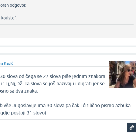
toran odgovor.
koriste".‌
ma Kapić
30 slova od čega se 27 slova piše jednim znakom
 : Lj,Nj,Dž. Ta slova se još nazivaju i digrafi jer se
osno sa dva znaka.
bivše Jugoslavije ima 30 slova pa čak i ćirilično pismo azbuka
gdje postoji 31 slovo)