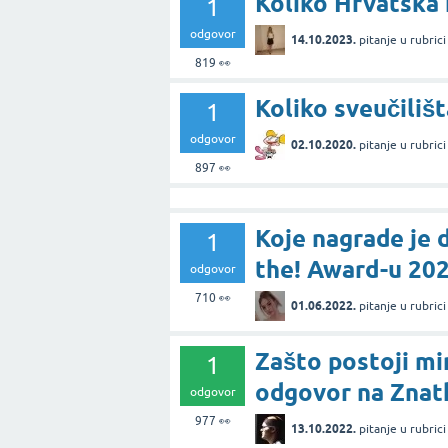
Koliko Hrvatska
1
odgovor
14.10.2023.
pitanje
u rubric
819
👀
Koliko sveučiliš
1
odgovor
02.10.2020.
pitanje
u rubric
897
👀
Koje nagrade je 
1
the! Award-u 202
odgovor
710
👀
01.06.2022.
pitanje
u rubric
Zašto postoji mi
1
odgovor na Znat
odgovor
977
👀
13.10.2022.
pitanje
u rubric