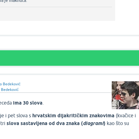
va je maknuta.‌
o Bedeković
 Bedeković
beceda
ima 30 slova
.
je i pet slova s
hrvatskim dijakritičkim znakovima
(kvačice i
 tri
slova sastavljena od dva znaka (
diagrami
)
kao što su