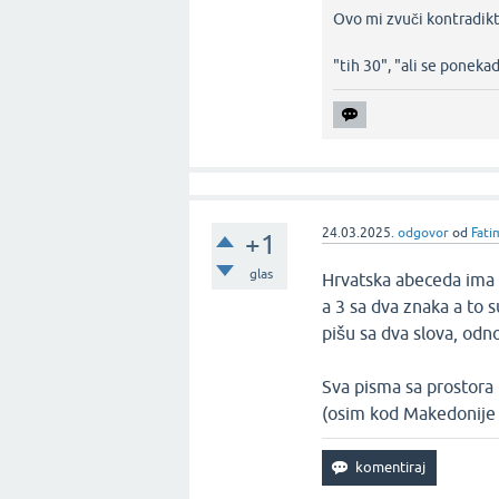
Ovo mi zvuči kontradik
"tih 30", "ali se ponekad 
24.03.2025.
odgovor
od
Fati
+1
glas
Hrvatska abeceda ima 
a 3 sa dva znaka a to su
pišu sa dva slova, odn
Sva pisma sa prostora 
(osim kod Makedonije 