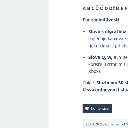
A B C Č Ć D Dž Đ E F 
Par zanimljivosti:
Slova s digrafima
izgledaju kao dva z
rječnicima ili pri 
Slova Q, W, X, Y
s
koriste u stranim r
Xbox).
Dakle:
Službeno: 30 s
U svakodnevnoj i služ
23.03.2025.
komentar
od
N