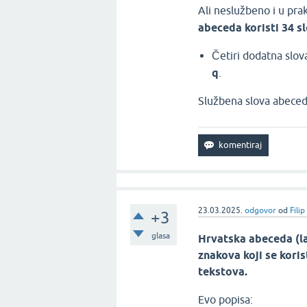
Ali neslužbeno i u pr
abeceda koristi 34 s
Četiri dodatna slov
q
.
Službena slova abeced
23.03.2025.
odgovor
od
Fili
+3
glasa
Hrvatska abeceda (la
znakova koji se
koris
tekstova
.
Evo popisa: