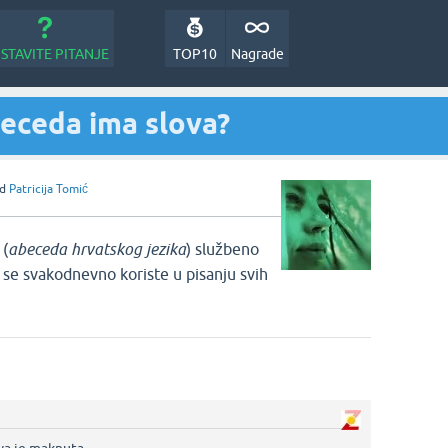
STAVITE PITANJE
TOP10
Nagrade
beceda ima slova?
od
Patricija Tomić
(
abeceda hrvatskog jezika
) službeno
 se svakodnevno koriste u pisanju svih