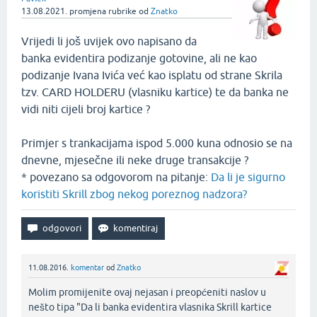
13.08.2021.
promjena rubrike
od
Znatko
Vrijedi li još uvijek ovo napisano da
banka evidentira podizanje gotovine, ali ne kao
podizanje Ivana Ivića već kao isplatu od strane Skrila
tzv. CARD HOLDERU (vlasniku kartice) te da banka ne
vidi niti cijeli broj kartice ?
Primjer s trankacijama ispod 5.000 kuna odnosio se na
dnevne, mjesečne ili neke druge transakcije ?
* povezano sa odgovorom na pitanje:
Da li je sigurno
koristiti Skrill zbog nekog poreznog nadzora?
11.08.2016.
komentar
od
Znatko
Molim promijenite ovaj nejasan i preopćeniti naslov u
nešto tipa "Da li banka evidentira vlasnika Skrill kartice