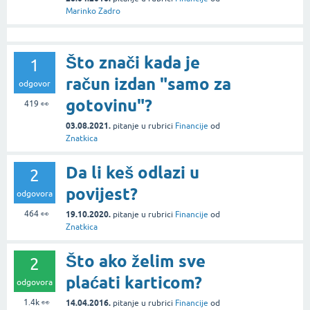
Marinko Zadro
Što znači kada je
1
račun izdan "samo za
odgovor
gotovinu"?
419
👀
03.08.2021.
pitanje
u rubrici
Financije
od
Znatkica
Da li keš odlazi u
2
povijest?
odgovora
464
👀
19.10.2020.
pitanje
u rubrici
Financije
od
Znatkica
Što ako želim sve
2
plaćati karticom?
odgovora
1.4k
👀
14.04.2016.
pitanje
u rubrici
Financije
od