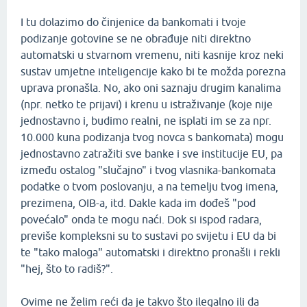
I tu dolazimo do činjenice da bankomati i tvoje
podizanje gotovine se ne obrađuje niti direktno
automatski u stvarnom vremenu, niti kasnije kroz neki
sustav umjetne inteligencije kako bi te možda porezna
uprava pronašla. No, ako oni saznaju drugim kanalima
(npr. netko te prijavi) i krenu u istraživanje (koje nije
jednostavno i, budimo realni, ne isplati im se za npr.
10.000 kuna podizanja tvog novca s bankomata) mogu
jednostavno zatražiti sve banke i sve institucije EU, pa
između ostalog "slučajno" i tvog vlasnika-bankomata
podatke o tvom poslovanju, a na temelju tvog imena,
prezimena, OIB-a, itd. Dakle kada im dođeš "pod
povećalo" onda te mogu naći. Dok si ispod radara,
previše kompleksni su to sustavi po svijetu i EU da bi
te "tako maloga" automatski i direktno pronašli i rekli
"hej, što to radiš?".
Ovime ne želim reći da je takvo što ilegalno ili da