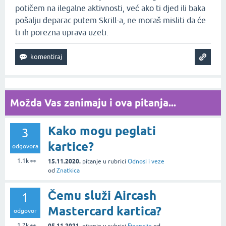
potičem na ilegalne aktivnosti, već ako ti djed ili baka
pošalju đeparac putem Skrill-a, ne moraš misliti da će
ti ih porezna uprava uzeti.
Možda Vas zanimaju i ova pitanja...
Kako mogu peglati
3
kartice?
odgovora
1.1k
👀
15.11.2020.
pitanje
u rubrici
Odnosi i veze
od
Znatkica
Čemu služi Aircash
1
Mastercard kartica?
odgovor
1.7k
👀
05.11.2021.