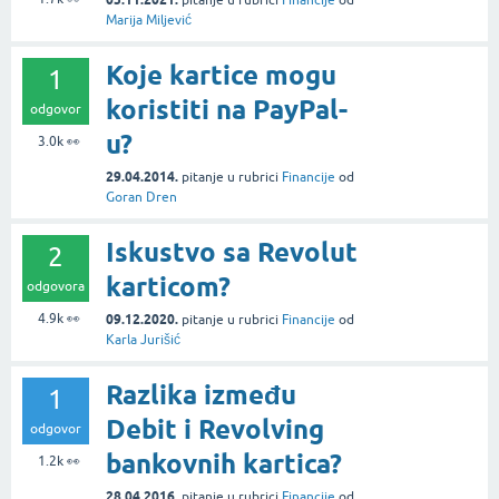
pitanje
u rubrici
Financije
od
Marija Miljević
Koje kartice mogu
1
koristiti na PayPal-
odgovor
u?
3.0k
👀
29.04.2014.
pitanje
u rubrici
Financije
od
Goran Dren
Iskustvo sa Revolut
2
karticom?
odgovora
4.9k
👀
09.12.2020.
pitanje
u rubrici
Financije
od
Karla Jurišić
Razlika između
1
Debit i Revolving
odgovor
bankovnih kartica?
1.2k
👀
28.04.2016.
pitanje
u rubrici
Financije
od