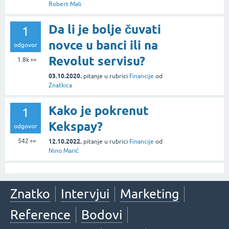
Robert Mali
Da li je bolje čuvati
1
novce u banci ili na
odgovor
Revolut servisu?
1.8k
👀
03.10.2020.
pitanje
u rubrici
Financije
od
Znatkica
Kako je pokrenut
1
Kekspay?
odgovor
542
👀
12.10.2022.
pitanje
u rubrici
Financije
od
Nino Marić
Znatko
Intervjui
Marketing
Reference
Bodovi