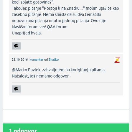
kod isplate gotovine?".
Također, pitanje "Postoji li na Znatku...." molim upišite kao
zasebno pitanje. Nema smisla da su dva tematski
nepovezana pitanja unutar jednog pitanja. Ovo nije
klasičan forum već Q&A forum.
Unaprijed hvala.‌
21.10.2016.
komentar
od
Znatko
@Marko Pavlek, zahvaljujem na korigiranju pitanja.
Nažalost, još nemamo odgovor.‌
1
odgovor