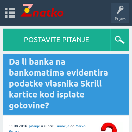
Prijava
POSTAVITE PITANJE
Da li banka na
bankomatima evidentira
podatke vlasnika Skrill
kartice kod isplate
gotovine?
11.08.2016.
pitanje
u rubrici
Financije
od
Marko
Pavlek