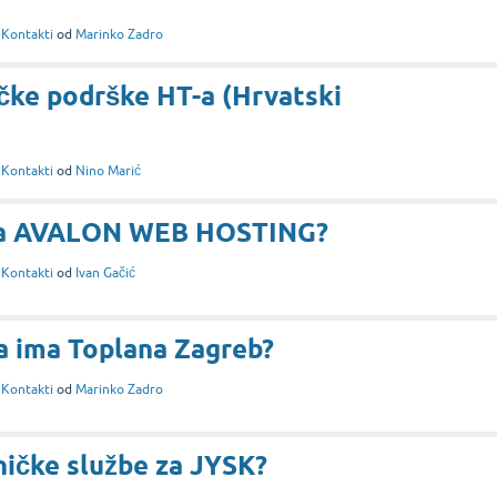
i
Kontakti
od
Marinko Zadro
ničke podrške HT-a (Hrvatski
i
Kontakti
od
Nino Marić
t za AVALON WEB HOSTING?
i
Kontakti
od
Ivan Gačić
na ima Toplana Zagreb?
i
Kontakti
od
Marinko Zadro
sničke službe za JYSK?