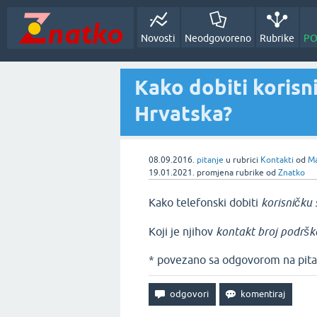
Novosti
Neodgovoreno
Rubrike
PO
Kako dobiti koris
Hrvatska?
08.09.2016.
pitanje
u rubrici
Kontakti
od
Ma
19.01.2021.
promjena rubrike
od
Znatko
Kako telefonski dobiti
korisničku 
Koji je njihov
kontakt broj podrš
* povezano sa odgovorom na pita