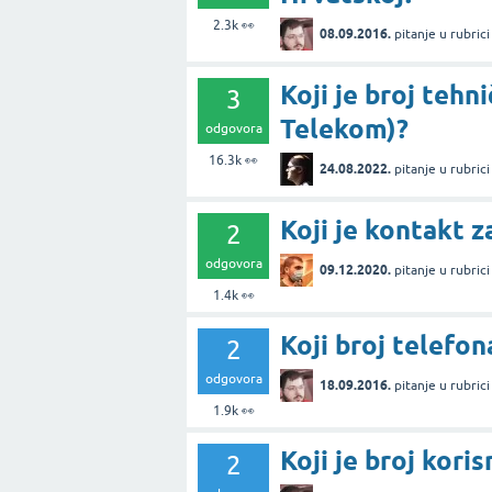
2.3k
👀
08.09.2016.
pitanje
u rubric
Koji je broj teh
3
Telekom)?
odgovora
16.3k
👀
24.08.2022.
pitanje
u rubric
Koji je kontak
2
odgovora
09.12.2020.
pitanje
u rubric
1.4k
👀
Koji broj telefo
2
odgovora
18.09.2016.
pitanje
u rubric
1.9k
👀
Koji je broj kori
2