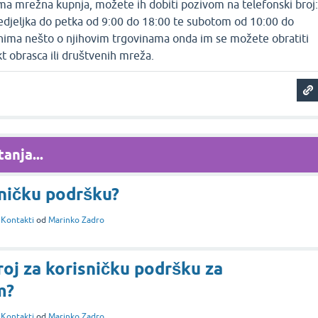
ima mrežna kupnja, možete ih dobiti pozivom na telefonski broj
djeljka do petka od 9:00 do 18:00 te subotom od 10:00 do
nima nešto o njihovim trgovinama onda im se možete obratiti
t obrasca ili društvenih mreža.
anja...
sničku podršku?
i
Kontakti
od
Marinko Zadro
roj za korisničku podršku za
m?
i
Kontakti
od
Marinko Zadro