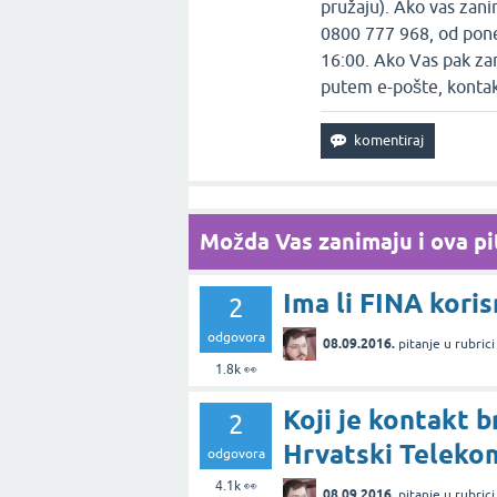
pružaju). Ako vas zan
0800 777 968, od pone
16:00. Ako Vas pak za
putem e-pošte, kontak
Možda Vas zanimaju i ova pit
Ima li FINA kori
2
odgovora
08.09.2016.
pitanje
u rubric
1.8k
👀
Koji je kontakt b
2
Hrvatski Teleko
odgovora
4.1k
👀
08.09.2016.
pitanje
u rubric