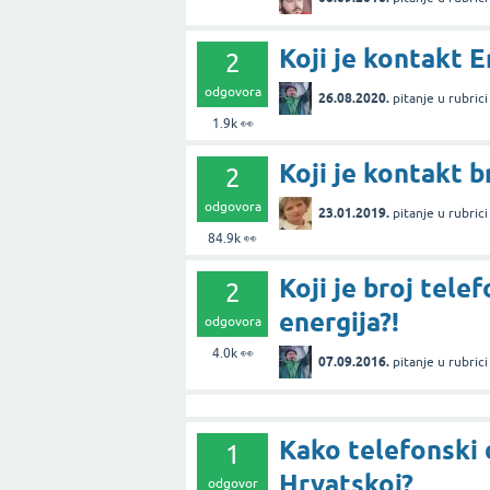
Koji je kontakt 
2
odgovora
26.08.2020.
pitanje
u rubric
1.9k
👀
Koji je kontakt b
2
odgovora
23.01.2019.
pitanje
u rubric
84.9k
👀
Koji je broj tel
2
energija?!
odgovora
4.0k
👀
07.09.2016.
pitanje
u rubric
Kako telefonski 
1
Hrvatskoj?
odgovor