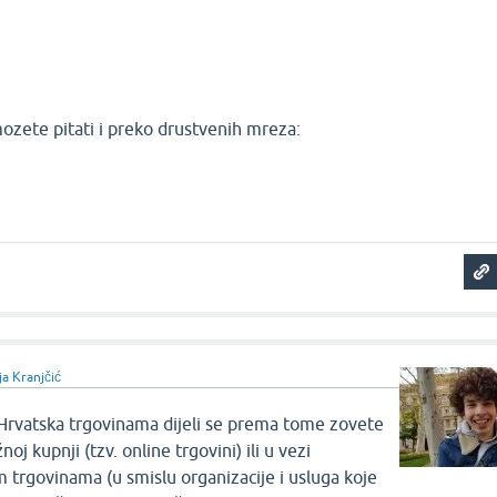
mozete pitati i preko drustvenih mreza:
ja Kranjčić
rvatska trgovinama dijeli se prema tome zovete
noj kupnji (tzv. online trgovini) ili u vezi
m trgovinama (u smislu organizacije i usluga koje