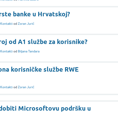
Erste banke u Hrvatskoj?
i
Kontakti
od
Zoran Jurić
roj od A1 službe za korisnike?
i
Kontakti
od
Biljana Tandara
efona korisničke službe RWE
i
Kontakti
od
Zoran Jurić
dobiti Microsoftovu podršku u