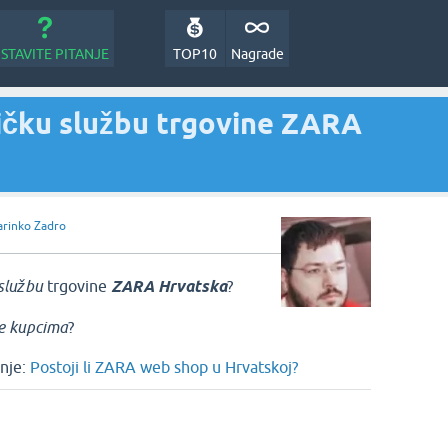
STAVITE PITANJE
TOP10
Nagrade
ničku službu trgovine ZARA
rinko Zadro
službu
trgovine
ZARA Hrvatska
?
ke kupcima
?
nje:
Postoji li ZARA web shop u Hrvatskoj?