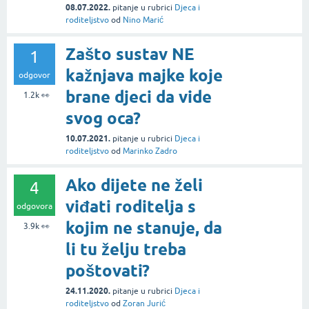
08.07.2022.
pitanje
u rubrici
Djeca i
roditeljstvo
od
Nino Marić
Zašto sustav NE
1
kažnjava majke koje
odgovor
brane djeci da vide
1.2k
👀
svog oca?
10.07.2021.
pitanje
u rubrici
Djeca i
roditeljstvo
od
Marinko Zadro
Ako dijete ne želi
4
viđati roditelja s
odgovora
kojim ne stanuje, da
3.9k
👀
li tu želju treba
poštovati?
24.11.2020.
pitanje
u rubrici
Djeca i
roditeljstvo
od
Zoran Jurić