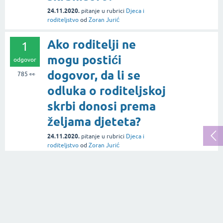
24.11.2020.
pitanje
u rubrici
Djeca i
roditeljstvo
od
Zoran Jurić
Ako roditelji ne
1
mogu postići
odgovor
dogovor, da li se
785
👀
odluka o roditeljskoj
skrbi donosi prema
željama djeteta?
24.11.2020.
pitanje
u rubrici
Djeca i
roditeljstvo
od
Zoran Jurić
Kako primijetiti da
3
dijete ima
odgovora
poteškoće s vidom?
531
👀
01.12.2020.
pitanje
u rubrici
Djeca i