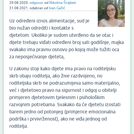
29.08.2020.
odgovor
od
Nikolina Šrajbek
31.08.2021.
odabran
od
Ivan Gačić
Uz određeni iznos alimentacije, sud je
bio nužan odrediti i kontakte s
djetetom. Ukoliko je sudom utvrđeno da se otac i
dijete trebaju viđati određeni broj sati godišnje, majka
svakako ima pravnu osnovu po kojoj može tužiti oca
za neposjećivanje djeteta,
U zakonu stoji kako dijete ima pravo na roditeljsku
skrb obaju roditelja, ako žive razdvojeno, no
roditeljska skrb ne podrazumijeva samo materijalno,
već i djetetovo pravo na sigurnost i odgoj u obitelji
primjeren djetetovim tjelesnim i psihološkim
razvojnim potrebama. Svakako da će djetetu izostati
barem jedno od potonjeg (primjerice emocionalna
podrška i prvivrženost), ako ne viđa jednog od
roditelja.