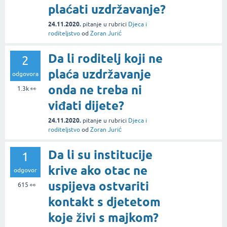
plaćati uzdržavanje?
24.11.2020.
pitanje
u rubrici
Djeca i
roditeljstvo
od
Zoran Jurić
Da li roditelj koji ne
2
plaća uzdržavanje
odgovora
onda ne treba ni
1.3k
👀
viđati dijete?
24.11.2020.
pitanje
u rubrici
Djeca i
roditeljstvo
od
Zoran Jurić
Da li su institucije
1
krive ako otac ne
odgovor
uspijeva ostvariti
615
👀
kontakt s djetetom
koje živi s majkom?