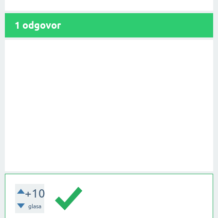
1
odgovor
+10
glasa