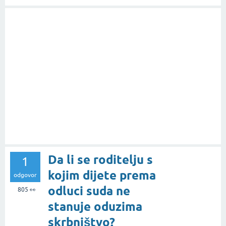
Da li se roditelju s
1
kojim dijete prema
odgovor
odluci suda ne
805
👀
stanuje oduzima
skrbništvo?