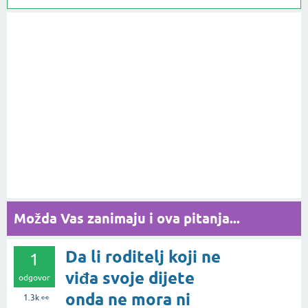
Možda Vas zanimaju i ova pitanja...
Da li roditelj koji ne
1
viđa svoje dijete
odgovor
onda ne mora ni
1.3k
👀