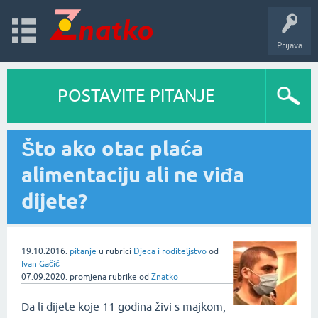
Prijava
POSTAVITE PITANJE
Što ako otac plaća
alimentaciju ali ne viđa
dijete?
19.10.2016.
pitanje
u rubrici
Djeca i roditeljstvo
od
Ivan Gačić
07.09.2020.
promjena rubrike
od
Znatko
Da li dijete koje 11 godina živi s majkom,