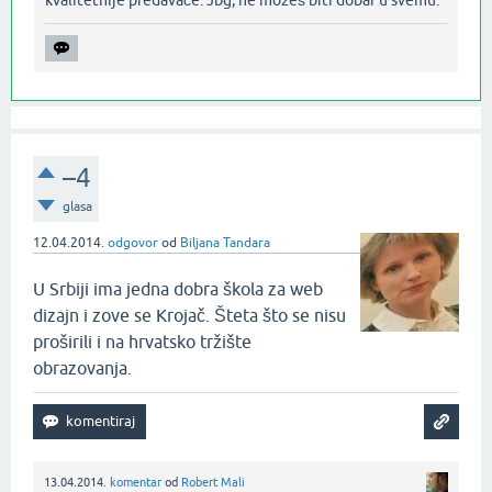
kvalitetnije predavače. Jbg, ne možeš biti dobar u svemu.‌
–4
glasa
12.04.2014.
odgovor
od
Biljana Tandara
U Srbiji ima jedna dobra škola za web
dizajn i zove se Krojač. Šteta što se nisu
proširili i na hrvatsko tržište
obrazovanja.
13.04.2014.
komentar
od
Robert Mali