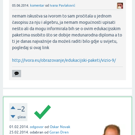
05.06.2014.
komentar
od
Ivana Pavlaković
nemam iskustva sa ivorom to sam pročitala u jednom
časopisu za nju i algebru, ja nemam mogućnosti upisati
nešto ali da mogu informirala bih se o ovim edukacijsskim
paketima osobito što se dobije međunarodna diploma a to
ti je danas najvažnije da možeš raditi bilo gdje u svijetu,
pogledaj si ovaj link
http://ivora.eu/obrazovanje/edukacijski-paketi/vizio-9/
–2
glasa
01.02.2014.
odgovor
od
Oskar Novak
25.02.2014.
odabran
od
Goran Dren