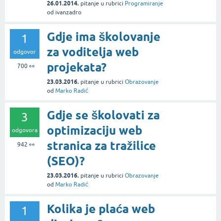
26.01.2014.
pitanje
u rubrici
Programiranje
od
ivanzadro
Gdje ima školovanje
1
za voditelja web
odgovor
projekata?
700
👀
23.03.2016.
pitanje
u rubrici
Obrazovanje
od
Marko Radić
Gdje se školovati za
3
optimizaciju web
odgovora
stranica za tražilice
942
👀
(SEO)?
23.03.2016.
pitanje
u rubrici
Obrazovanje
od
Marko Radić
Kolika je plaća web
1