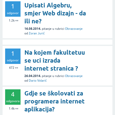
Upisati Algebru,
1
smjer Web dizajn - da
odgovor
ili ne?
1.2k
👀
16.08.2014.
pitanje
u rubrici
Obrazovanje
od
Zoran Jurić
Na kojem fakultetuu
1
se uci izrada
odgovor
internet stranica ?
472
👀
26.04.2014.
pitanje
u rubrici
Obrazovanje
od
Dario Volarić
Gdje se školovati za
4
programera internet
odgovora
aplikacija?
1.4k
👀