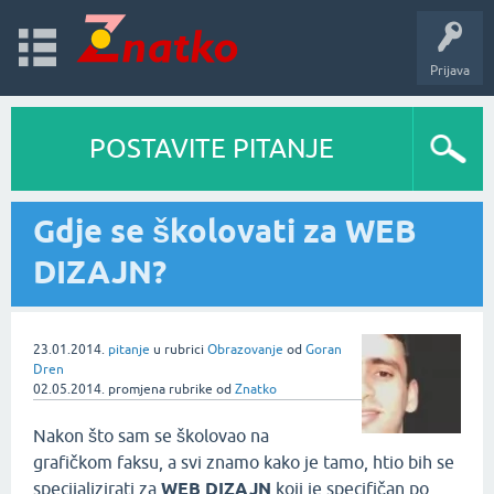
Prijava
POSTAVITE PITANJE
Gdje se školovati za WEB
DIZAJN?
23.01.2014.
pitanje
u rubrici
Obrazovanje
od
Goran
Dren
02.05.2014.
promjena rubrike
od
Znatko
Nakon što sam se školovao na
grafičkom faksu, a svi znamo kako je tamo, htio bih se
specijalizirati za
WEB DIZAJN
koji je specifičan po