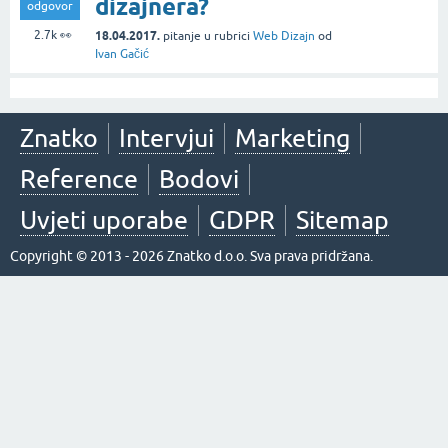
dizajnera?
odgovor
2.7k
👀
18.04.2017.
pitanje
u rubrici
Web Dizajn
od
Ivan Gačić
Znatko
Intervjui
Marketing
Reference
Bodovi
Uvjeti uporabe
GDPR
Sitemap
Copyright © 2013 - 2026 Znatko d.o.o. Sva prava pridržana.