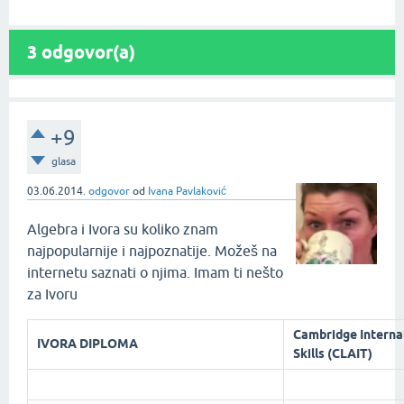
3
odgovor(a)
+9
glasa
03.06.2014.
odgovor
od
Ivana Pavlaković
Algebra i Ivora su koliko znam
najpopularnije i najpoznatije. Možeš na
internetu saznati o njima. Imam ti nešto
za Ivoru
Cambridge Internat
IVORA DIPLOMA
Skills (CLAIT)