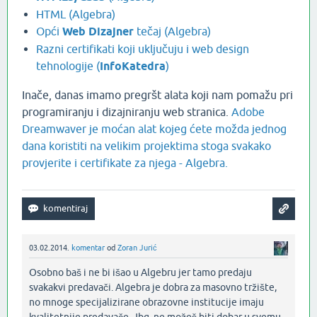
HTML (Algebra)
Opći
Web Dizajner
tečaj (Algebra)
Razni certifikati koji uključuju i web design
tehnologije (
InfoKatedra
)
Inače, danas imamo pregršt alata koji nam pomažu pri
programiranju i dizajniranju web stranica.
Adobe
Dreamwaver je moćan alat kojeg ćete možda jednog
dana koristiti na velikim projektima stoga svakako
provjerite i certifikate za njega - Algebra.
03.02.2014.
komentar
od
Zoran Jurić
Osobno baš i ne bi išao u Algebru jer tamo predaju
svakakvi predavači. Algebra je dobra za masovno tržište,
no mnoge specijalizirane obrazovne institucije imaju