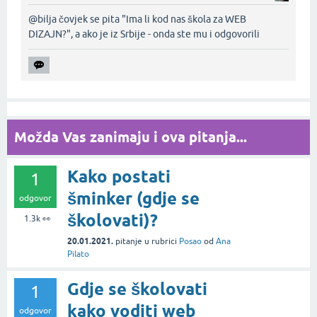
@bilja čovjek se pita "Ima li kod nas škola za WEB
DIZAJN?", a ako je iz Srbije - onda ste mu i odgovorili‌
Možda Vas zanimaju i ova pitanja...
Kako postati
1
šminker (gdje se
odgovor
školovati)?
1.3k
👀
20.01.2021.
pitanje
u rubrici
Posao
od
Ana
Pilato
Gdje se školovati
1
kako voditi web
odgovor