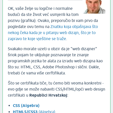
OK, vaše želje su logične i normalne
budući da ste život već usmjerili ka tom
pozivu (grafika). Ovako, preporučio bi vam prvo da
pogledate ovu temu na
Znatku koja objašnjava što
nekog čeka kada je u pitanju web dizajn, što je to
zapravo te koje vještine se traže
.
Svakako morate uzeti u obzir da je "web dizajner"
šriok pojam te ukljuluje poznavanje te znanje
programskih jezika te alata za izradu web dizajna kao
što su: HTML, CSS, Adobe Photoshop i slični. Dakle,
trebati će vama više cerftifikata.
Što se certifikata tiče, tu ćemo biti veoma konkretni -
evo gdje se može nabaviti CSS/HTML/opći web design
certifikati u
Republici Hrvatskoj
:
CSS (Algebra)
HTML5/CSS3
(Algebra)