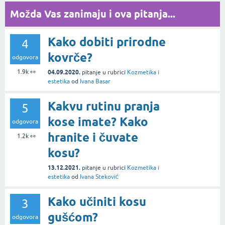
Možda Vas zanimaju i ova pitanja...
Kako dobiti prirodne
4
kovrče?
odgovora
1.9k
👀
04.09.2020.
pitanje
u rubrici
Kozmetika i
estetika
od
Ivana Basar
Kakvu rutinu pranja
5
kose imate? Kako
odgovora
hranite i čuvate
1.2k
👀
kosu?
13.12.2021.
pitanje
u rubrici
Kozmetika i
estetika
od
Ivana Steković
Kako učiniti kosu
3
gušćom?
odgovora