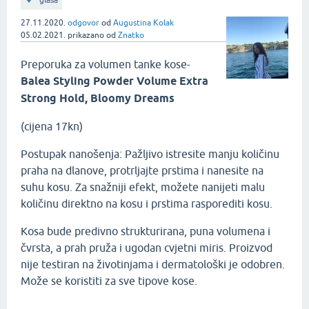
glasa
27.11.2020.
odgovor
od
Augustina Kolak
05.02.2021.
prikazano
od
Znatko
Preporuka za volumen tanke kose-
Balea Styling Powder Volume Extra
Strong Hold, Bloomy Dreams
(cijena 17kn)
Postupak nanošenja: Pažljivo istresite manju količinu
praha na dlanove, protrljajte prstima i nanesite na
suhu kosu. Za snažniji efekt, možete nanijeti malu
količinu direktno na kosu i prstima rasporediti kosu.
Kosa bude predivno strukturirana, puna volumena i
čvrsta, a prah pruža i ugodan cvjetni miris. Proizvod
nije testiran na životinjama i dermatološki je odobren.
Može se koristiti za sve tipove kose.