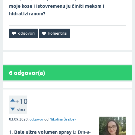
moje kose i istovremenu ju činiti mekom i
hidratiziranom?
6
odgovor(a)
+10
glasa
03.09.2020.
odgovor
od
Nikolina Šrajbek
1.
Bale ultra volumen spray
iz Dm-a-