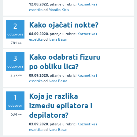
12.08.2022.
pitanje
u rubrici
Kozmetika i
estetika
od
Monika Kiris
Kako ojačati nokte?
2
04.09.2020.
pitanje
u rubrici
Kozmetika i
odgovora
estetika
od
Ivana Basar
781
👀
Kako odabrati fizuru
3
po obliku lica?
odgovora
2.2k
👀
09.09.2020.
pitanje
u rubrici
Kozmetika i
estetika
od
Ivana Basar
Koja je razlika
1
između epilatora i
odgovor
depilatora?
634
👀
03.09.2020.
pitanje
u rubrici
Kozmetika i
estetika
od
Ivana Basar