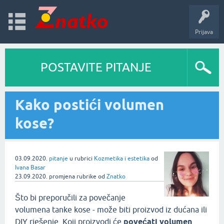
Prijava
POSTAVITE PITANJE
Kako postići volumen
kose?
03.09.2020.
pitanje
u rubrici
Kozmetika i estetika
od
Ivana Basar
23.09.2020.
promjena rubrike
od
Znatko
Što bi preporučili za povečanje
volumena tanke kose - može biti proizvod iz dućana ili
DIY rješenje. Koji proizvodi će
povećati volumen