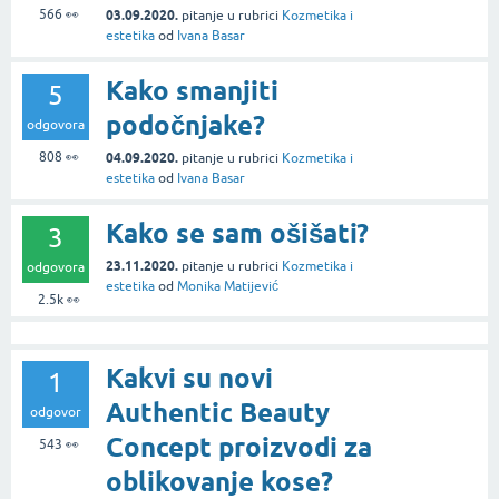
566
👀
03.09.2020.
pitanje
u rubrici
Kozmetika i
estetika
od
Ivana Basar
Kako smanjiti
5
podočnjake?
odgovora
808
👀
04.09.2020.
pitanje
u rubrici
Kozmetika i
estetika
od
Ivana Basar
Kako se sam ošišati?
3
23.11.2020.
pitanje
u rubrici
Kozmetika i
odgovora
estetika
od
Monika Matijević
2.5k
👀
Kakvi su novi
1
Authentic Beauty
odgovor
Concept proizvodi za
543
👀
oblikovanje kose?