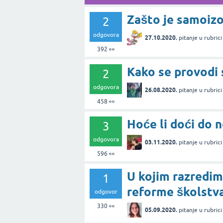
Zašto je samoizo
2
odgovora
27.10.2020.
pitanje
u rubric
392
👀
Kako se provodi 
2
odgovora
26.08.2020.
pitanje
u rubric
458
👀
Hoće li doći do 
3
odgovora
03.11.2020.
pitanje
u rubric
596
👀
U kojim razredim
1
reforme školstv
odgovor
330
👀
05.09.2020.
pitanje
u rubric