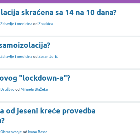
lacija skraćena sa 14 na 10 dana?
i
Zdravlje i medicina
od
Znatkica
samoizolacija?
i
Zdravlje i medicina
od
Zoran Jurić
novog "lockdown-a"?
i
Društvo
od
Mihaela Blažeka
a od jeseni kreće provedba
a?
i
Obrazovanje
od
Ivana Basar