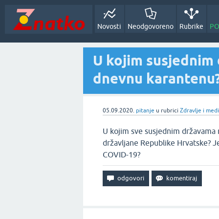
Novosti
Neodgovoreno
Rubrike
PO
U kojim susjednim
dnevnu karantenu
05.09.2020.
pitanje
u rubrici
Zdravlje i med
U kojim sve susjednim državama 
državljane Republike Hrvatske? Je
COVID-19?