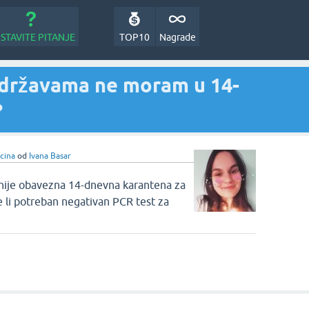
STAVITE PITANJE
TOP10
Nagrade
 državama ne moram u 14-
?
icina
od
Ivana Basar
nije obavezna 14-dnevna karantena za
 li potreban negativan PCR test za