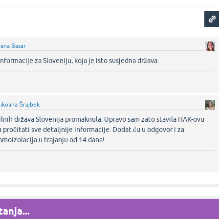
vana Basar
 informacije za Sloveniju, koja je isto susjedna država.‌
ikolina Šrajbek
 silnih država Slovenija promaknula. Upravo sam zato stavila HAK-ovu
pročitati sve detaljnije informacije. Dodat ću u odgovor i za
amoizolacija u trajanju od 14 dana!‌
anja...