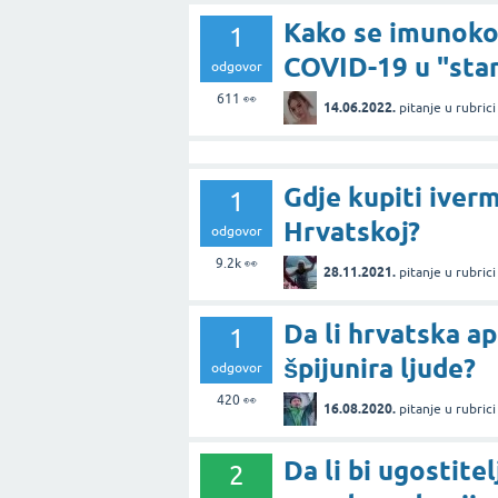
Kako se imunokom
1
COVID-19 u "sta
odgovor
611
👀
14.06.2022.
pitanje
u rubric
Gdje kupiti iver
1
Hrvatskoj?
odgovor
9.2k
👀
28.11.2021.
pitanje
u rubric
Da li hrvatska ap
1
špijunira ljude?
odgovor
420
👀
16.08.2020.
pitanje
u rubric
Da li bi ugostitel
2