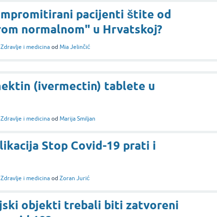
promitirani pacijenti štite od
rom normalnom" u Hrvatskoj?
i
Zdravlje i medicina
od
Mia Jelinčić
mektin (ivermectin) tablete u
i
Zdravlje i medicina
od
Marija Smiljan
likacija Stop Covid-19 prati i
i
Zdravlje i medicina
od
Zoran Jurić
jski objekti trebali biti zatvoreni