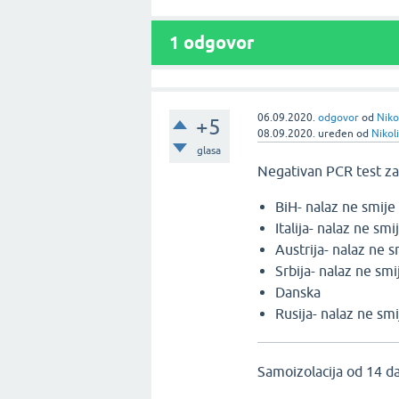
1
odgovor
06.09.2020.
odgovor
od
Niko
+5
08.09.2020.
uređen
od
Nikol
glasa
Negativan PCR test za
BiH- nalaz ne smije b
Italija- nalaz ne smij
Austrija- nalaz ne sm
Srbija- nalaz ne smij
Danska
Rusija- nalaz ne smij
Samoizolacija od 14 da