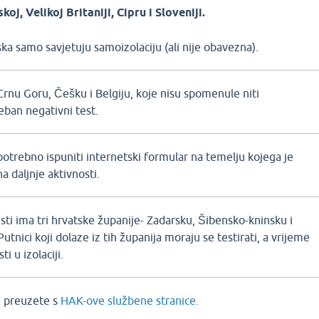
koj, Velikoj Britaniji, Cipru i Sloveniji.
a samo savjetuju samoizolaciju (ali nije obavezna).
rnu Goru, Češku i Belgiju, koje nisu spomenule niti
eban negativni test.
 potrebno ispuniti internetski formular na temelju kojega je
 daljnje aktivnosti.
sti ima tri hrvatske županije- Zadarsku, Šibensko-kninsku i
utnici koji dolaze iz tih županija moraju se testirati, a vrijeme
i u izolaciji.
e preuzete s
HAK-ove službene stranice.