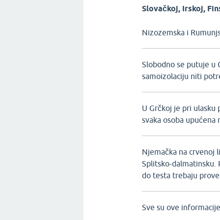
Slovačkoj, Irskoj, Fins
Nizozemska i Rumunjsk
Slobodno se putuje u C
samoizolaciju niti potr
U Grčkoj je pri ulasku
svaka osoba upućena na
Njemačka na crvenoj li
Splitsko-dalmatinsku. P
do testa trebaju provest
Sve su ove informacij