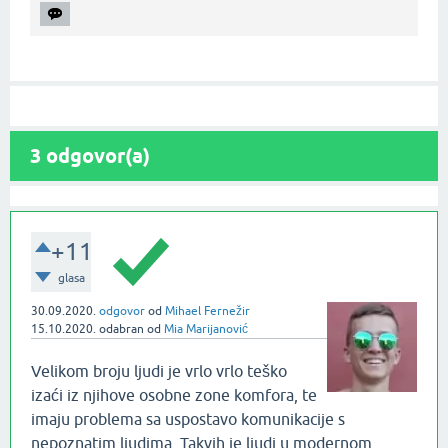
3
odgovor(a)
+11
glasa
30.09.2020.
odgovor
od
Mihael Fernežir
15.10.2020.
odabran
od
Mia Marijanović
Velikom broju ljudi je vrlo vrlo teško
izaći iz njihove osobne zone komfora, te
imaju problema sa uspostavo komunikacije s
nepoznatim ljudima. Takvih je ljudi u modernom