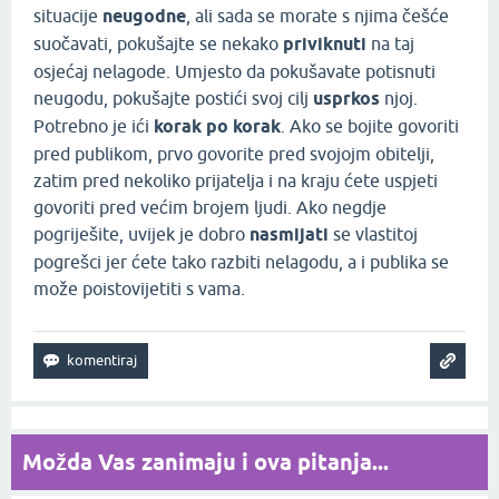
situacije
neugodne
, ali sada se morate s njima češće
suočavati, pokušajte se nekako
priviknuti
na taj
osjećaj nelagode. Umjesto da pokušavate potisnuti
neugodu, pokušajte postići svoj cilj
usprkos
njoj.
Potrebno je ići
korak po korak
. Ako se bojite govoriti
pred publikom, prvo govorite pred svojojm obitelji,
zatim pred nekoliko prijatelja i na kraju ćete uspjeti
govoriti pred većim brojem ljudi. Ako negdje
pogriješite, uvijek je dobro
nasmijati
se vlastitoj
pogrešci jer ćete tako razbiti nelagodu, a i publika se
može poistovijetiti s vama.
Možda Vas zanimaju i ova pitanja...