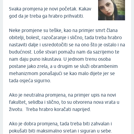
Svaka promjena je novi početak. Kakav
god da je treba ga hrabro prihvatiti.
Neke promjene su teške, kao na primjer smrt člana
obitelji, bolest, razočaranje i slično, tada treba hrabro
nastaviti dalje i usredotočiti se na ono što je ostalo i na
budućnost. Loše stvari pomažu nam da sazrijemo te
nam daju puno iskustava. U jednom trenu osoba
postane jako zrela, a u drugim se služi obrambenim
mehanizmom ponašajući se kao malo dijete jer se
tada osjeća sigurno.
Ako je neutralna promjena, na primjer upis na novi
fakultet, selidba i slično, to su otvorena nova vrata u
životu. Treba hrabro koračati naprijed.
Ako je dobra promjena, tada treba biti zahvalan i
pokušati biti maksimalno sretan i siguran u sebe.