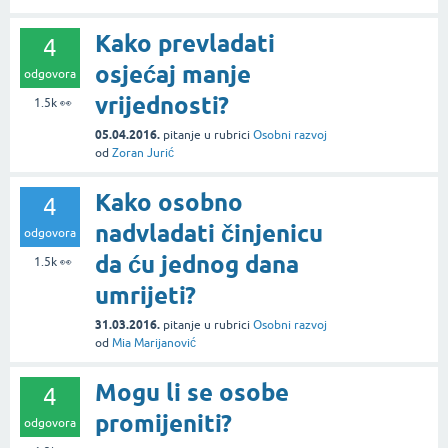
Kako prevladati
4
osjećaj manje
odgovora
vrijednosti?
1.5k
👀
05.04.2016.
pitanje
u rubrici
Osobni razvoj
od
Zoran Jurić
Kako osobno
4
nadvladati činjenicu
odgovora
da ću jednog dana
1.5k
👀
umrijeti?
31.03.2016.
pitanje
u rubrici
Osobni razvoj
od
Mia Marijanović
Mogu li se osobe
4
promijeniti?
odgovora