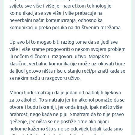
svijetu sve više i više jer napretkom tehnologije
komunikacija se sve više i više prebacuje na
neverbalni način komuniciranja, odnosno ka
komunikaciju preko poruka na društvenim mrežama.
Upravo bi to mogao biti razlog tome da se ljudi sve
više i više srame progovoriti o nekom svojem problem
ili nečem sličnom u razgovoru uživo. Manjak te
klasične, verbalne komunikacije može uzrokovati time
da ljudi gotovo ništa nisu u stanju reći/priznati kada se
sa nekim nađu u razgovoru uživo.
Mnogi ljudi smatraju da je jedan od najboljih lijekova
za to alkohol. To smatraju jer im alkohol pomaže da se
otvore i budu iskreniji, jer onda imaju ipak nešto više
hrabrosti nego kada ne piju. Smatram da to nije pravo
rješenje, jer ništa se ne postiže time ako pijani
nekome kažemo što smo se oduvijek bojali kada smo