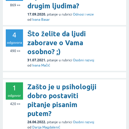
drugim ljudima?
869
👀
17.09.2020.
pitanje
u rubrici
Odnosi i veze
od
Ivana Basar
Što želite da ljudi
4
zaborave o Vama
odgovora
osobno? ;)
490
👀
31.07.2021.
pitanje
u rubrici
Osobni razvoj
od
Ivana Mačić
Zašto je u psihologiji
1
dobro postaviti
odgovor
pitanje pisanim
420
👀
putem?
26.06.2022.
pitanje
u rubrici
Osobni razvoj
od
Darija Magdalenić