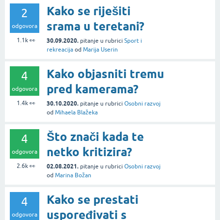
Kako se riješiti
2
srama u teretani?
odgovora
1.1k
👀
30.09.2020.
pitanje
u rubrici
Sport i
rekreacija
od
Marija Userin
Kako objasniti tremu
4
pred kamerama?
odgovora
1.4k
👀
30.10.2020.
pitanje
u rubrici
Osobni razvoj
od
Mihaela Blažeka
Što znači kada te
4
netko kritizira?
odgovora
2.6k
👀
02.08.2021.
pitanje
u rubrici
Osobni razvoj
od
Marina Božan
Kako se prestati
4
uspoređivati s
odgovora