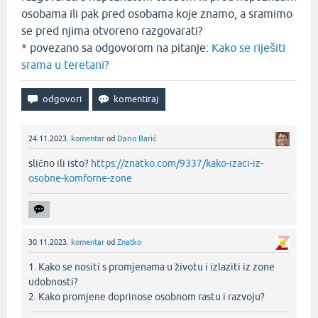
osobama ili pak pred osobama koje znamo, a sramimo
se pred njima otvoreno razgovarati?
* povezano sa odgovorom na pitanje:
Kako se riješiti
srama u teretani?
24.11.2023.
komentar
od
Dario Barić
slično ili isto?
https://znatko.com/9337/kako-izaci-iz-
osobne-komforne-zone
30.11.2023.
komentar
od
Znatko
1. Kako se nositi s promjenama u životu i izlaziti iz zone
udobnosti?
2. Kako promjene doprinose osobnom rastu i razvoju?‌