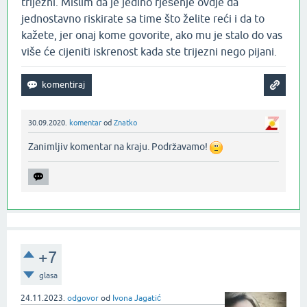
trijezni. Mislim da je jedino rješenje ovdje da
jednostavno riskirate sa time što želite reći i da to
kažete, jer onaj kome govorite, ako mu je stalo do vas
više će cijeniti iskrenost kada ste trijezni nego pijani.
30.09.2020.
komentar
od
Znatko
Zanimljiv komentar na kraju. Podržavamo!
+7
glasa
24.11.2023.
odgovor
od
Ivona Jagatić