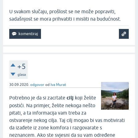
U svakom slučaju, prošlost se ne može popraviti,
sadašnjost se mora prihvatiti i misliti na budućnost.
+5
glasa
30.09.2020.
odgovor
od
Iva Murat
Potrebno je da si zacrtate
cilj
koji želite
postići. Na primjer, želite nekoga nešto
pitati, a ta informacija vam treba za
ostvarenje nekog cilja. Taj cilj mogao bi vas motivirati
da izađete iz zone komfora i razgovarate s
neznancem. Ako ste svjesni da su vam određene