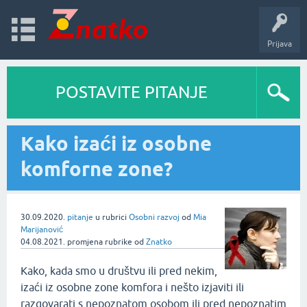
Prijava
POSTAVITE PITANJE
Kako izaći iz osobne
komforne zone?
30.09.2020.
pitanje
u rubrici
Osobni razvoj
od
Mia
Marijanović
04.08.2021.
promjena rubrike
od
Znatko
Kako, kada smo u društvu ili pred nekim,
izaći iz osobne zone komfora i nešto izjaviti ili
razgovarati s nepoznatom osobom ili pred nepoznatim