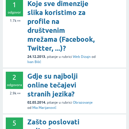
Koje sve dimenzije
1
slika koristimo za
odgovor
profile na
1.7k
👀
društvenim
mrežama (Facebook,
Twitter, ...)?
24.12.2013.
pitanje
u rubrici
Web Dizajn
od
Ivan Bilić
Gdje su najbolji
2
online tečajevi
odgovora
stranih jezika?
2.9k
👀
02.05.2014.
pitanje
u rubrici
Obrazovanje
od
Mia Marijanović
Zašto poslovati
5