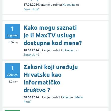
17.01.2014.
pitanje
u rubrici
Kupovina
od
Zoran Jurić
Kako mogu saznati
1
je li MaxTV usluga
odgovor
dostupna kod mene?
576
👀
10.08.2014.
pitanje
u rubrici
Internet
od
Zoran Jurić
Zakoni koji uređuju
1
Hrvatsku kao
odgovor
informatičko
2.2k
👀
društvo ?
30.06.2014.
pitanje
u rubrici
Pravo
od
Mario
Ronić