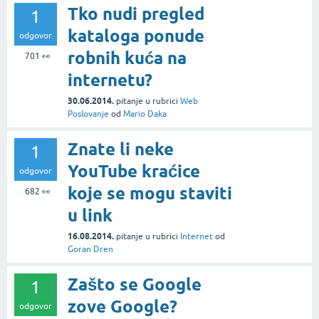
Tko nudi pregled
1
kataloga ponude
odgovor
robnih kuća na
701
👀
internetu?
30.06.2014.
pitanje
u rubrici
Web
Poslovanje
od
Mario Daka
Znate li neke
1
YouTube kraćice
odgovor
koje se mogu staviti
682
👀
u link
16.08.2014.
pitanje
u rubrici
Internet
od
Goran Dren
Zašto se Google
1
zove Google?
odgovor