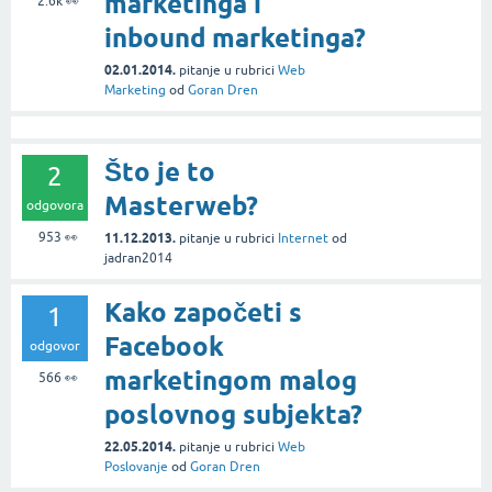
marketinga i
2.6k
👀
inbound marketinga?
02.01.2014.
pitanje
u rubrici
Web
Marketing
od
Goran Dren
Što je to
2
Masterweb?
odgovora
953
👀
11.12.2013.
pitanje
u rubrici
Internet
od
jadran2014
Kako započeti s
1
Facebook
odgovor
marketingom malog
566
👀
poslovnog subjekta?
22.05.2014.
pitanje
u rubrici
Web
Poslovanje
od
Goran Dren