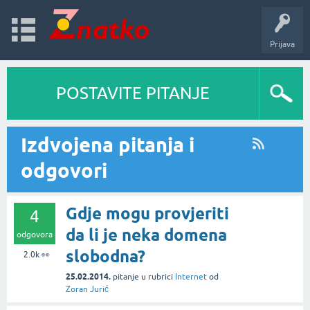
Prijava
POSTAVITE PITANJE
Izdvojena pitanja i
odgovori
Gdje mogu provjeriti
4
da li je neka domena
odgovora
slobodna?
2.0k
👀
25.02.2014.
pitanje
u rubrici
Internet
od
Zoran Jurić