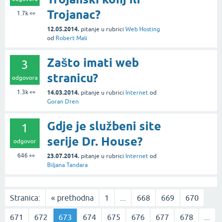
Trojanac?
1.7k
👀
12.05.2014.
pitanje
u rubrici
Web Hosting
od
Robert Mali
Zašto imati web
3
stranicu?
odgovora
1.3k
👀
14.03.2014.
pitanje
u rubrici
Internet
od
Goran Dren
Gdje je službeni site
1
serije Dr. House?
odgovor
646
👀
23.07.2014.
pitanje
u rubrici
Internet
od
Biljana Tandara
Stranica:
« prethodna
1
...
668
669
670
671
672
673
674
675
676
677
678
...