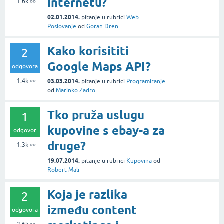
internetu?
1.6k
👀
02.01.2014.
pitanje
u rubrici
Web
Poslovanje
od
Goran Dren
Kako korisititi
2
Google Maps API?
odgovora
1.4k
👀
03.03.2014.
pitanje
u rubrici
Programiranje
od
Marinko Zadro
Tko pruža uslugu
1
kupovine s ebay-a za
odgovor
druge?
1.3k
👀
19.07.2014.
pitanje
u rubrici
Kupovina
od
Robert Mali
Koja je razlika
2
između content
odgovora