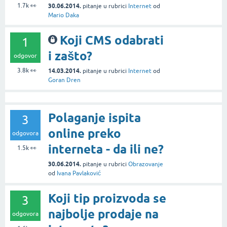
1.7k
👀
30.06.2014.
pitanje
u rubrici
Internet
od
Mario Daka
Koji CMS odabrati
1
i zašto?
odgovor
3.8k
👀
14.03.2014.
pitanje
u rubrici
Internet
od
Goran Dren
Polaganje ispita
3
online preko
odgovora
interneta - da ili ne?
1.5k
👀
30.06.2014.
pitanje
u rubrici
Obrazovanje
od
Ivana Pavlaković
Koji tip proizvoda se
3
najbolje prodaje na
odgovora