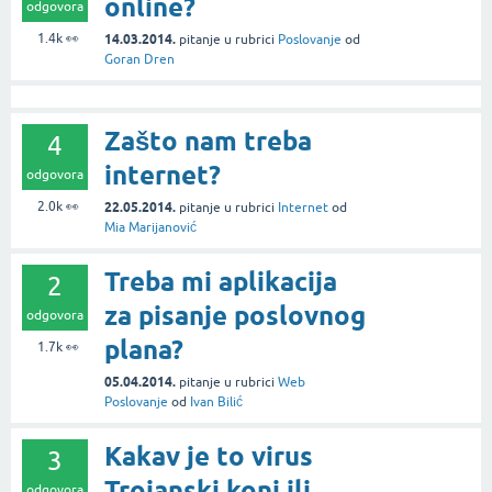
online?
odgovora
1.4k
👀
14.03.2014.
pitanje
u rubrici
Poslovanje
od
Goran Dren
Zašto nam treba
4
internet?
odgovora
2.0k
👀
22.05.2014.
pitanje
u rubrici
Internet
od
Mia Marijanović
Treba mi aplikacija
2
za pisanje poslovnog
odgovora
plana?
1.7k
👀
05.04.2014.
pitanje
u rubrici
Web
Poslovanje
od
Ivan Bilić
Kakav je to virus
3
Trojanski konj ili
odgovora