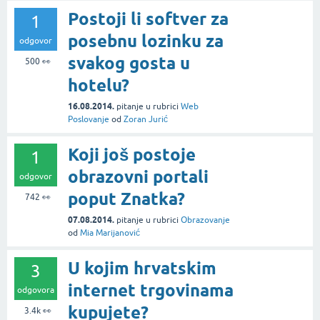
Postoji li softver za
1
posebnu lozinku za
odgovor
svakog gosta u
500
👀
hotelu?
16.08.2014.
pitanje
u rubrici
Web
Poslovanje
od
Zoran Jurić
Koji još postoje
1
obrazovni portali
odgovor
poput Znatka?
742
👀
07.08.2014.
pitanje
u rubrici
Obrazovanje
od
Mia Marijanović
U kojim hrvatskim
3
internet trgovinama
odgovora
kupujete?
3.4k
👀