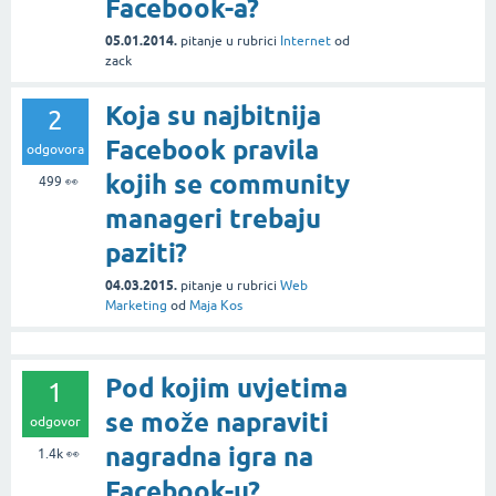
Facebook-a?
05.01.2014.
pitanje
u rubrici
Internet
od
zack
Koja su najbitnija
2
Facebook pravila
odgovora
kojih se community
499
👀
manageri trebaju
paziti?
04.03.2015.
pitanje
u rubrici
Web
Marketing
od
Maja Kos
Pod kojim uvjetima
1
se može napraviti
odgovor
nagradna igra na
1.4k
👀
Facebook-u?