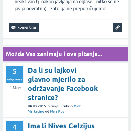
neaktivan tj. nakon javljanja na oglase - nitko se ne
javlja povratno) - zato ga ne preporučujemo!
Možda Vas zanimaju i ova pitanja...
Da li su lajkovi
5
glavno mjerilo za
odgovora
održavanje Facebook
1.3k
👀
stranice?
04.03.2015.
pitanje
u rubrici
Web
Marketing
od
Maja Kos
Ima li Nives Celzijus
4