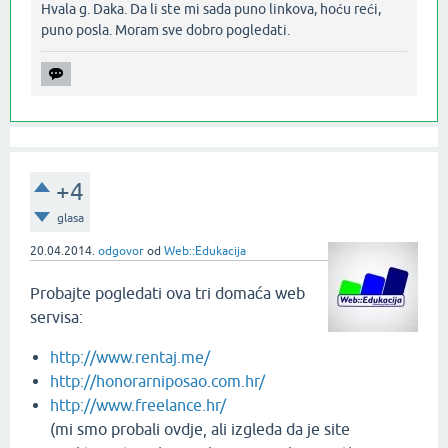
Hvala g. Daka. Da li ste mi sada puno linkova, hoću reći,
puno posla. Moram sve dobro pogledati.‌
+4
glasa
20.04.2014.
odgovor
od
Web::Edukacija
Probajte pogledati ova tri domaća web
servisa:
http://www.rentaj.me/
http://honorarniposao.com.hr/
http://www.freelance.hr/
(mi smo probali ovdje, ali izgleda da je site