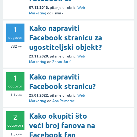
07.12.2013.
pitanje
u rubrici
Web
Marketing
od
i_mark
Kako napraviti
1
Facebook stranicu za
odgovor
ugostiteljski objekt?
732
👀
23.11.2020.
pitanje
u rubrici
Web
Marketing
od
Zoran Jurić
Kako napraviti
1
Facebook stranicu?
odgovor
1.1k
👀
25.01.2022.
pitanje
u rubrici
Web
Marketing
od
Ana Primorac
Kako okupiti što
2
veći broj fanova na
odgovora
Facebook fan
1.3k
👀