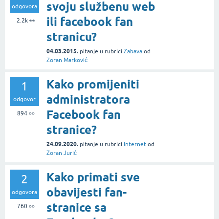
svoju službenu web
odgovora
ili facebook fan
2.2k
👀
stranicu?
04.03.2015.
pitanje
u rubrici
Zabava
od
Zoran Marković
Kako promijeniti
1
administratora
odgovor
Facebook fan
894
👀
stranice?
24.09.2020.
pitanje
u rubrici
Internet
od
Zoran Jurić
Kako primati sve
2
obavijesti fan-
odgovora
stranice sa
760
👀