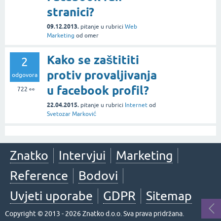
stranici?
09.12.2013.
pitanje
u rubrici
Web
Marketing
od
omer
Kako se zaštititi
2
protiv provaljivanja
odgovora
u facebook profil?
722
👀
22.04.2015.
pitanje
u rubrici
Internet
od
Svetozar Marković
Znatko
Intervjui
Marketing
Reference
Bodovi
Uvjeti uporabe
GDPR
Sitemap
Copyright © 2013 - 2026 Znatko d.o.o. Sva prava pridržana.