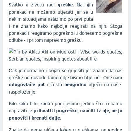
Svatko u životu radi
greške
. Na njih
ponekad ne možemo utjecati jer se u
nekim situacijama nalazimo po prvi puta
i ne znamo kako najbolje reagirati na njih. Stoga
ponekad i reagiramo pogrešno ili donesemo pogrešne
odluke - i pritom napravimo grešku.
Čak je normalno i bojati se griješiti jer znamo da nas
greške ne dovode tamo gdje bismo htjeli ići. One nam
odugovlače put
i često
neugodno
utječu na naše
raspoloženje.
Bilo kako bilo, kada i pogriješimo jedino što trebamo
napraviti je
prihvatiti pogrešku, naučiti iz nje, ne ju
ponoviti i krenuti dalje
.
Znajte da nema ničega lošeg u greškama, neugodne