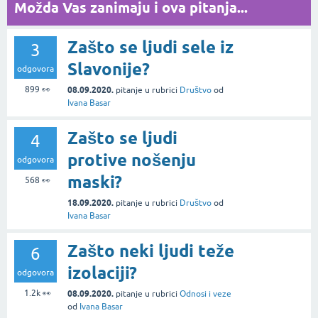
Možda Vas zanimaju i ova pitanja...
Zašto se ljudi sele iz
3
Slavonije?
odgovora
899
👀
08.09.2020.
pitanje
u rubrici
Društvo
od
Ivana Basar
Zašto se ljudi
4
protive nošenju
odgovora
maski?
568
👀
18.09.2020.
pitanje
u rubrici
Društvo
od
Ivana Basar
Zašto neki ljudi teže
6
izolaciji?
odgovora
1.2k
👀
08.09.2020.
pitanje
u rubrici
Odnosi i veze
od
Ivana Basar