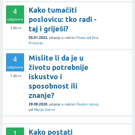
Kako tumačiti
4
poslovicu: tko radi -
odgovora
taj i griješi?
3.0k
👀
03.01.2022.
pitanje
u rubrici
Posao
od
Ana
Primorac
Mislite li da je u
4
životu potrebnije
odgovora
iskustvo i
1.4k
👀
sposobnost ili
znanje?
29.09.2020.
pitanje
u rubrici
Osobni razvoj
od
Marija Userin
Kako postati
1