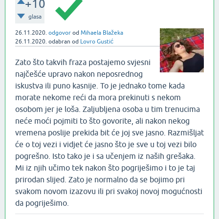
+10
glasa
26.11.2020.
odgovor
od
Mihaela Blažeka
26.11.2020.
odabran
od
Lovro Gustić
Zato što takvih fraza postajemo svjesni
najčešće upravo nakon neposrednog
iskustva ili puno kasnije. To je jednako tome kada
morate nekome reći da mora prekinuti s nekom
osobom jer je loša. Zaljubljena osoba u tim trenucima
neće moći pojmiti to što govorite, ali nakon nekog
vremena poslije prekida bit će joj sve jasno. Razmišljat
će o toj vezi i vidjet će jasno što je sve u toj vezi bilo
pogrešno. Isto tako je i sa učenjem iz naših grešaka.
Mi iz njih učimo tek nakon što pogriješimo i to je taj
prirodan slijed. Zato je normalno da se bojimo pri
svakom novom izazovu ili pri svakoj novoj mogućnosti
da pogriješimo.