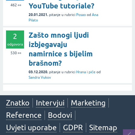
YouTube tutoriale?
462
👀
20.01.2021.
pitanje
u rubrici
Posao
od
Ana
Pilato
Zašto mnogi ljudi
2
izbjegavaju
odgovora
namirnice s bijelim
530
👀
brašnom?
03.12.2020.
pitanje
u rubrici
Hrana i piće
od
Sandra Vukov
Znatko
Intervjui
Marketing
Reference
Bodovi
Uvjeti uporabe
GDPR
Sitemap