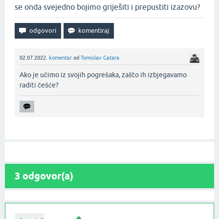
se onda svejedno bojimo griješiti i prepustiti izazovu?
02.07.2022.
komentar
od
Tomislav Gatara
Ako je učimo iz svojih pogrešaka, zašto ih izbjegavamo
raditi češće?‌
3
odgovor(a)