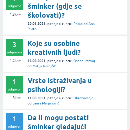
šminker (gdje se
odgovor
školovati)?
1.3k
👀
20.01.2021.
pitanje
u rubrici
Posao
od
Ana
Pilato
Koje su osobine
3
kreativnih ljudi?
odgovora
1.2k
👀
18.08.2021.
pitanje
u rubrici
Osobni razvoj
od
Matija Kranjčić
Vrste istraživanja u
1
psihologiji?
odgovor
1.3k
👀
11.08.2021.
pitanje
u rubrici
Obrazovanje
od
Laura Marjanović
Da li mogu postati
1
šminker gledajući
odgovor