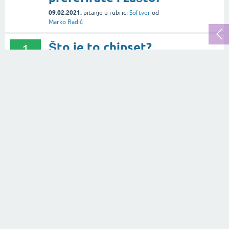
09.02.2021.
pitanje
u rubrici
Softver
od
Marko Radić
Što je to chipset?
1
30.09.2020.
pitanje
u rubrici
Tehnologija
od
odgovor
Mirela Benić
2.9k
👀
Po čemu su različiti
2
Windows, MacOS i
odgovora
Linux?
2.2k
👀
07.10.2021.
pitanje
u rubrici
Softver
od
Marinko Zadro
Koliko uspješno
1
mobitel može danas
odgovor
zamijeniti foto-
662
👀