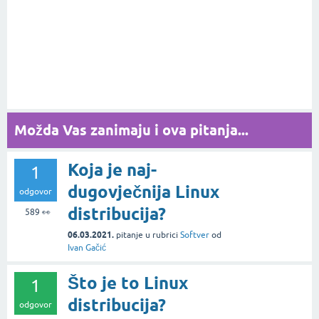
Možda Vas zanimaju i ova pitanja...
Koja je naj-
1
dugovječnija Linux
odgovor
distribucija?
589
👀
06.03.2021.
pitanje
u rubrici
Softver
od
Ivan Gačić
Što je to Linux
1
distribucija?
odgovor