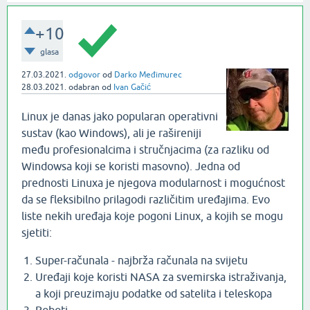
+10
glasa
27.03.2021.
odgovor
od
Darko Međimurec
28.03.2021.
odabran
od
Ivan Gačić
Linux je danas jako popularan operativni
sustav (kao Windows), ali je rašireniji
među profesionalcima i stručnjacima (za razliku od
Windowsa koji se koristi masovno). Jedna od
prednosti Linuxa je njegova modularnost i mogućnost
da se fleksibilno prilagodi različitim uređajima. Evo
liste nekih uređaja koje pogoni Linux, a kojih se mogu
sjetiti:
Super-računala - najbrža računala na svijetu
Uređaji koje koristi NASA za svemirska istraživanja,
a koji preuzimaju podatke od satelita i teleskopa