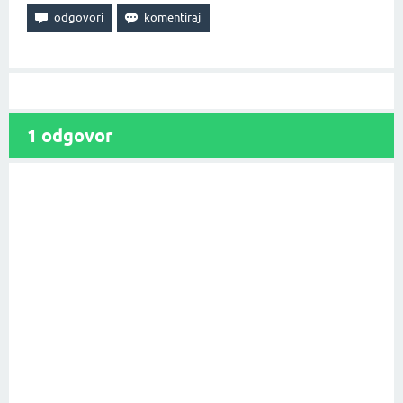
1
odgovor