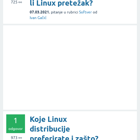
li Linux pretežak?
725
👀
07.03.2021.
pitanje
u rubrici
Softver
od
Ivan Gačić
Koje Linux
1
distribucije
odgovor
preferirate i zašto?
973
👀