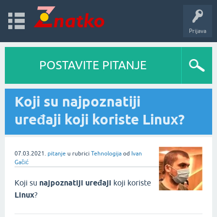
Prijava
POSTAVITE PITANJE
Koji su najpoznatiji
uređaji koji koriste Linux?
07.03.2021.
pitanje
u rubrici
Tehnologija
od
Ivan
Gačić
Koji su
najpoznatiji uređaji
koji koriste
Linux
?