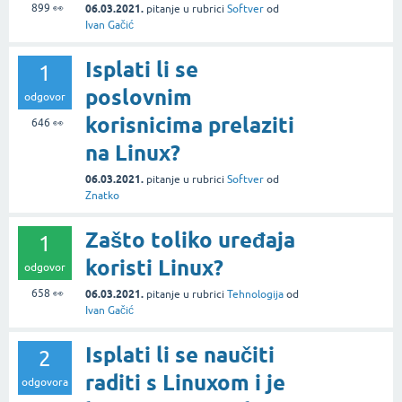
899
👀
06.03.2021.
pitanje
u rubrici
Softver
od
Ivan Gačić
Isplati li se
1
poslovnim
odgovor
korisnicima prelaziti
646
👀
na Linux?
06.03.2021.
pitanje
u rubrici
Softver
od
Znatko
Zašto toliko uređaja
1
koristi Linux?
odgovor
658
👀
06.03.2021.
pitanje
u rubrici
Tehnologija
od
Ivan Gačić
Isplati li se naučiti
2
raditi s Linuxom i je
odgovora