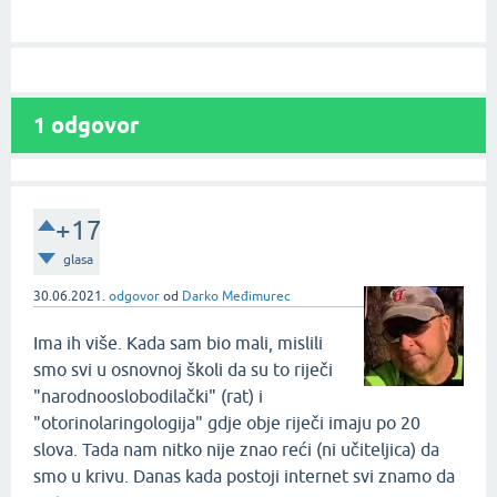
1
odgovor
+17
glasa
30.06.2021.
odgovor
od
Darko Međimurec
Ima ih više. Kada sam bio mali, mislili
smo svi u osnovnoj školi da su to riječi
"narodnooslobodilački" (rat) i
"otorinolaringologija" gdje obje riječi imaju po 20
slova. Tada nam nitko nije znao reći (ni učiteljica) da
smo u krivu. Danas kada postoji internet svi znamo da