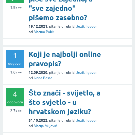
"sve zajedno"
1.9k
👀
pišemo zasebno?
19.12.2021.
pitanje
u rubrici
Jezik i govor
od
Marina Polić
Koji je najbolji online
1
pravopis?
odgovor
1.6k
👀
12.09.2020.
pitanje
u rubrici
Jezik i govor
od
Ivana Basar
Što znači - svijetlo, a
4
što svjetlo - u
odgovora
hrvatskom jeziku?
2.7k
👀
31.10.2022.
pitanje
u rubrici
Jezik i govor
od
Marija Miljević