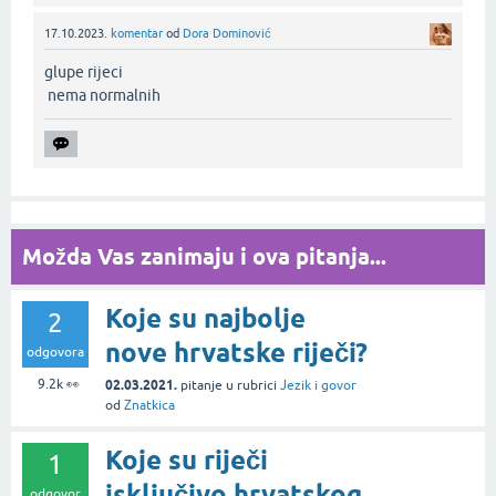
17.10.2023.
komentar
od
Dora Dominović
glupe rijeci
nema normalnih‌
Možda Vas zanimaju i ova pitanja...
Koje su najbolje
2
nove hrvatske riječi?
odgovora
9.2k
👀
02.03.2021.
pitanje
u rubrici
Jezik i govor
od
Znatkica
Koje su riječi
1
isključivo hrvatskog
odgovor