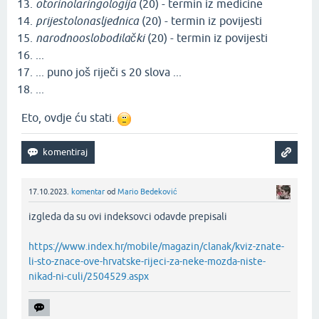
otorinolaringologija
(20) - termin iz medicine
prijestolonasljednica
(20) - termin iz povijesti
narodnooslobodilački
(20) - termin iz povijesti
...
... puno još riječi s 20 slova ...
...
Eto, ovdje ću stati.
17.10.2023.
komentar
od
Mario Bedeković
izgleda da su ovi indeksovci odavde prepisali
https://www.index.hr/mobile/magazin/clanak/kviz-znate-
li-sto-znace-ove-hrvatske-rijeci-za-neke-mozda-niste-
nikad-ni-culi/2504529.aspx