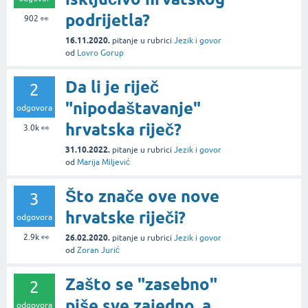
podrijetla?
902
👀
16.11.2020.
pitanje
u rubrici
Jezik i govor
od
Lovro Gorup
Da li je riječ
2
"nipodaštavanje"
odgovora
hrvatska riječ?
3.0k
👀
31.10.2022.
pitanje
u rubrici
Jezik i govor
od
Marija Miljević
Što znače ove nove
3
hrvatske riječi?
odgovora
2.9k
👀
26.02.2020.
pitanje
u rubrici
Jezik i govor
od
Zoran Jurić
Zašto se "zasebno"
2
piše sve zajedno, a
odgovora