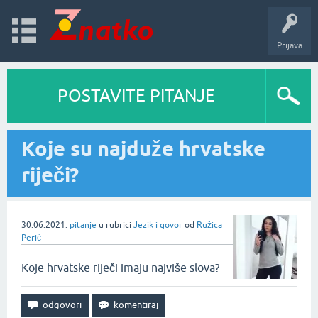
Prijava
POSTAVITE PITANJE
Koje su najduže hrvatske
riječi?
30.06.2021.
pitanje
u rubrici
Jezik i govor
od
Ružica
Perić
Koje hrvatske riječi imaju najviše slova?