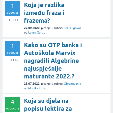
Koja je razlika
1
između fraza i
odgovor
frazema?
1.7k
👀
27.09.2020.
pitanje
u rubrici
Jezik i govor
od
Lovro Gorup
Kako su OTP banka i
1
Autoškola Marvix
odgovor
nagradili Algebrine
373
👀
najuspješnije
maturante 2022.?
25.07.2022.
pitanje
u rubrici
Obrazovanje
od
Monika Kiris
Koja su djela na
4
popisu lektira za
odgovora