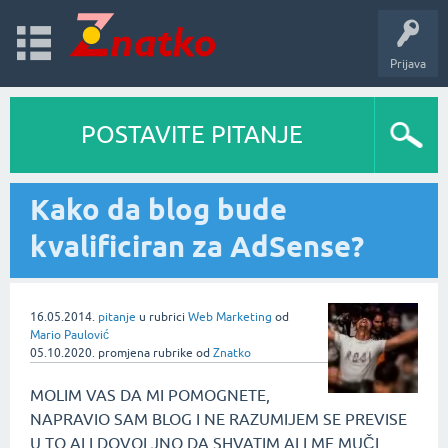
Prijava
POSTAVITE PITANJE
Kako da blog bude
kvalificiran za AdSense?
16.05.2014.
pitanje
u rubrici
Web Marketing
od
Mario Paulović
05.10.2020.
promjena rubrike
od
Znatko
MOLIM VAS DA MI POMOGNETE,
NAPRAVIO SAM BLOG I NE RAZUMIJEM SE PREVISE
U TO ALI DOVOLJNO DA SHVATIM ALI ME MUČI