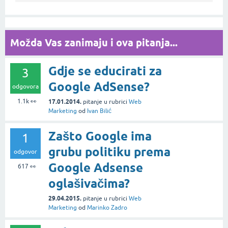
Možda Vas zanimaju i ova pitanja...
Gdje se educirati za
3
Google AdSense?
odgovora
1.1k
👀
17.01.2014.
pitanje
u rubrici
Web
Marketing
od
Ivan Bilić
Zašto Google ima
1
grubu politiku prema
odgovor
Google Adsense
617
👀
oglašivačima?
29.04.2015.
pitanje
u rubrici
Web
Marketing
od
Marinko Zadro