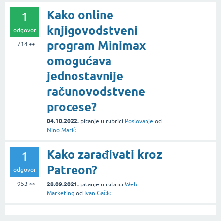
Kako online
1
knjigovodstveni
odgovor
program Minimax
714
👀
omogućava
jednostavnije
računovodstvene
procese?
04.10.2022.
pitanje
u rubrici
Poslovanje
od
Nino Marić
Kako zarađivati kroz
1
Patreon?
odgovor
953
👀
28.09.2021.
pitanje
u rubrici
Web
Marketing
od
Ivan Gačić