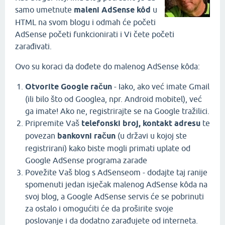
samo umetnute
maleni AdSense kôd
u
HTML na svom blogu i odmah će početi
AdSense početi funkcionirati i Vi čete početi
zarađivati.
Ovo su koraci da dođete do malenog AdSense kôda:
Otvorite Google račun
- Iako, ako već imate Gmail
(ili bilo što od Googlea, npr. Android mobitel), već
ga imate! Ako ne, registrirajte se na Google tražilici.
Pripremite Vaš
telefonski broj, kontakt adresu
te
povezan
bankovni račun
(u državi u kojoj ste
registrirani) kako biste mogli primati uplate od
Google AdSense programa zarade
Povežite Vaš blog s AdSenseom - dodajte taj ranije
spomenuti jedan isječak malenog AdSense kôda na
svoj blog, a Google AdSense servis će se pobrinuti
za ostalo i omogućiti će da proširite svoje
poslovanje i da dodatno zarađujete od interneta.