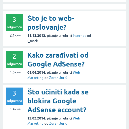
Što je to web-
3
poslovanje?
odgovora
2.1k
👀
11.12.2013.
pitanje
u rubrici
Internet
od
i_mark
Kako zarađivati od
2
Google AdSense?
odgovora
1.6k
👀
08.04.2014.
pitanje
u rubrici
Web
Marketing
od
Zoran Jurić
Što učiniti kada se
3
blokira Google
odgovora
AdSense account?
1.4k
👀
12.02.2014.
pitanje
u rubrici
Web
Marketing
od
Zoran Jurić