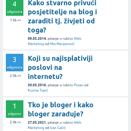
Kako stvarno privući
4
posjetitelje na blog i
odgovora
zaraditi tj. živjeti od
1.6k
👀
toga?
09.05.2014.
pitanje
u rubrici
Web
Marketing
od
Mia Marijanović
Koji su najisplativiji
3
poslovi na
odgovora
internetu?
2.0k
👀
30.05.2016.
pitanje
u rubrici
Posao
od
Kuzma Topić
Tko je bloger i kako
1
bloger zarađuje?
odgovor
2.4k
👀
27.05.2021.
pitanje
u rubrici
Web
Marketing
od
Ivan Gačić