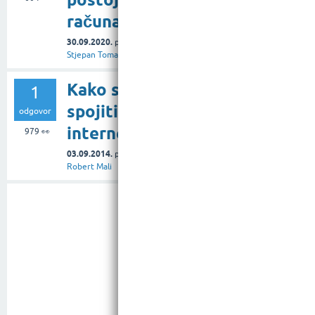
računalnoj mreži??
30.09.2020.
pitanje
u rubrici
Tehnologija
od
Stjepan Tomašević
Kako se nekome
1
spojiti bežično na
odgovor
internet?
979
👀
03.09.2014.
pitanje
u rubrici
Internet
od
Robert Mali