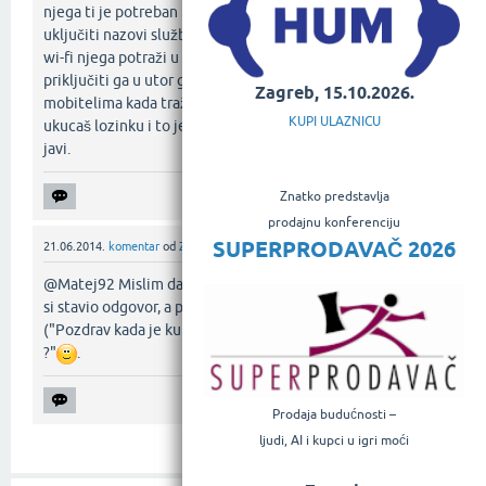
njega ti je potreban modem i uključen wi-fi ako ga neznaš
uključiti nazovi službu za korisnike no da se vratimo na usb
wi-fi njega potraži u computer shop-ovima i sve što trebaš
priključiti ga u utor gjde piše usb i traženje isto kao na
Zagreb, 15.10.2026.
mobitelima kada tražiš mrežu,čim nađeš svoju mrežu
KUPI ULAZNICU
ukucaš lozinku i to je to ako imaš još pitanja slobodno mi
javi.‌
Znatko predstavlja
prodajnu konferenciju
SUPERPRODAVAČ 2026
21.06.2014.
komentar
od
Znatko
@Matej92 Mislim da si ovdje obrnuto pisao. Pod komentar
si stavio odgovor, a pod odgovor pitanje/komentar
("Pozdrav kada je kupljen,dali je novi može slika s utorima
?"
.‌
Prodaja budućnosti –
ljudi, AI i kupci u igri moći