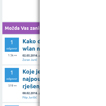
Možda Vas zanimaju i ova pitanja...
Kako do šifre za
1
wlan na routeru?
odgovor
1.5k
👀
02.05.2016.
pitanje
u rubrici
Tehnologija
od
Zoran Jurić
Koje je
1
najpouzdanije
odgovor
rješenje za wireless?
519
👀
08.02.2016.
pitanje
u rubrici
Tehnologija
od
Filip Jurišić