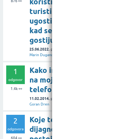
koristiti za
876
👀
turističko-
ugostiteljski objekt
kad se očekuje više
gostiju?
25.06.2022.
pitanje
u rubrici
Internet
od
Marin Duganđija
Kako internet dolazi
1
na moj mobilni
odgovor
telefon?
1.4k
👀
11.02.2014.
pitanje
u rubrici
Mobitel
od
Goran Dren
Koje tehnike
2
dijagnostike kvara
odgovora
postoje na
604
👀