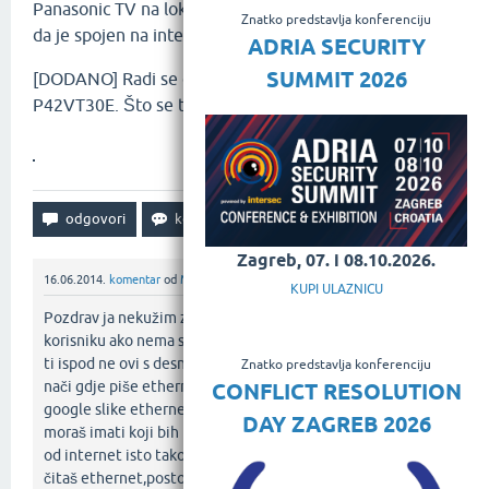
Panasonic TV na lokalnu bežičnu ili žičanu mrežu pa
Znatko predstavlja konferenciju
da je spojen na internet?
ADRIA SECURITY
SUMMIT 2026
[DODANO] Radi se o televizoru Panasonic TX-
P42VT30E. Što se tiče konektora, evo ih:
Zagreb, 07. i 08.10.2026.
16.06.2014.
komentar
od
Matej Tolić
KUPI ULAZNICU
Pozdrav ja nekužim zašto ovi minusi nemogu pomoči
korisniku ako nema slike ?? no dobro zokii ovi utori koji su
ti ispod ne ovi s desne strane nego ovi ispod tamo moraš
Znatko predstavlja konferenciju
nači gdje piše ethernet ako ne piše ethernet ukuaj na
CONFLICT RESOLUTION
google slike ethernet kabel i izbaciti če ti sliku takav kabal
DAY ZAGREB 2026
moraš imati koji bih uključio u tv i naravno u modem(ruter)
od internet isto tako kako na tv tako i u modemu samo
čitaš ethernet,postoji druga varijanta a to je wi-fi usb za