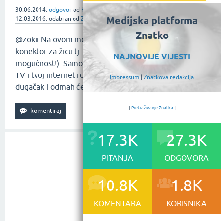
30.06.2014.
odgovor
od
Hrvoje Novak
Medijska platforma
12.03.2016.
odabran
od
Znatko
Znatko
@zokii Na ovom modelu imaš Ethernet
konektor za žicu tj. LAN (ne i wireless
NAJNOVIJE VIJESTI
mogućnost!). Samo spoji Ethernet kabelom Panasonic
TV i tvoj internet router. Pazi da je kabel dovoljno
Impressum
|
Znatkova redakcija
dugačak i odmah će ti internet proraditi na televizoru.
[
Pretraživanje Znatka
]
17.3K
27.3K
PITANJA
ODGOVORA
10.8K
1.8K
KOMENTARA
KORISNIKA