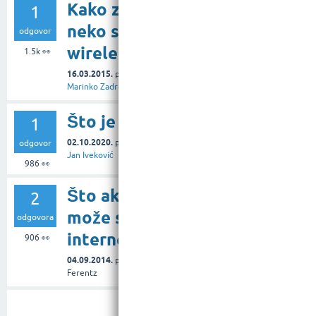
Kako znati da li je
1
neko spojen na moj
odgovor
wireless router?
1.5k
👀
16.03.2015.
pitanje
u rubrici
Tehnologija
od
Marinko Zadro
Što je to WEP?
1
02.10.2020.
pitanje
u rubrici
Internet
od
odgovor
Jan Iveković
986
👀
Što ako se Skype ne
2
može spojiti na
odgovora
internet?
906
👀
04.09.2014.
pitanje
u rubrici
Softver
od
Ferentz