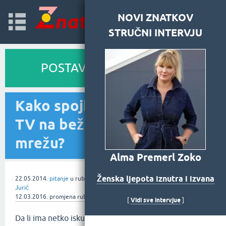
NOVI ZNATKOV
STRUČNI INTERVJU
Prijava
POSTAVITE PITANJE
Kako spojiti Panasonic
TV na bežičnu ili žičanu
mrežu?
Alma Premerl Zoko
Ženska ljepota iznutra i izvana
22.05.2014.
pitanje
u rubrici
Tehnologija
od
Zoran
Jurić
12.03.2016.
promjena rubrike
od
Znatko
Vidi sve intervjue
[
]
Da li ima netko iskustva kako spojiti