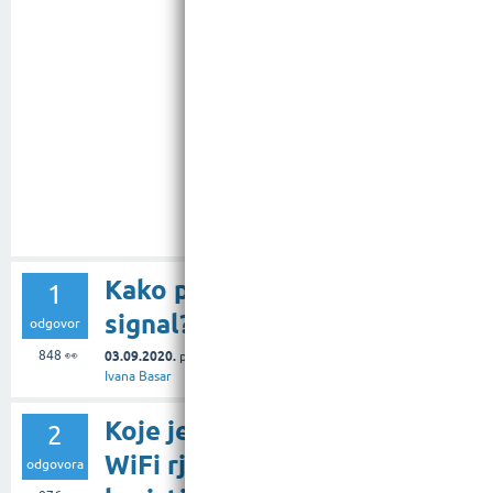
Kako pojačati WiFI
1
signal?
odgovor
848
👀
03.09.2020.
pitanje
u rubrici
Internet
od
Ivana Basar
Koje jednostavno
2
WiFi rješenje
odgovora