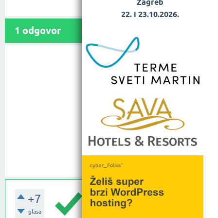
Zagreb
22. i 23.10.2026.
1
odgovor
+7
glasa