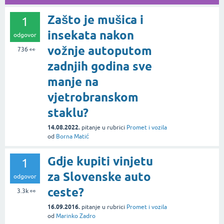
Zašto je mušica i
1
insekata nakon
odgovor
vožnje autoputom
736
👀
zadnjih godina sve
manje na
vjetrobranskom
staklu?
14.08.2022.
pitanje
u rubrici
Promet i vozila
od
Borna Matić
Gdje kupiti vinjetu
1
za Slovenske auto
odgovor
ceste?
3.3k
👀
16.09.2016.
pitanje
u rubrici
Promet i vozila
od
Marinko Zadro