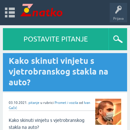
Prijava
POSTAVITE PITANJE
Kako skinuti vinjetu s
vjetrobranskog stakla na
auto?
03.10.2021.
pitanje
u rubrici
Promet i vozila
od
Ivan
Gačić
Kako skinuti vinjetu s vjetrobranskog
stakla na auto?