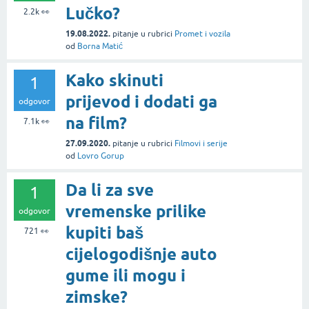
Lučko?
2.2k
👀
19.08.2022.
pitanje
u rubrici
Promet i vozila
od
Borna Matić
Kako skinuti
1
prijevod i dodati ga
odgovor
na film?
7.1k
👀
27.09.2020.
pitanje
u rubrici
Filmovi i serije
od
Lovro Gorup
Da li za sve
1
vremenske prilike
odgovor
kupiti baš
721
👀
cijelogodišnje auto
gume ili mogu i
zimske?