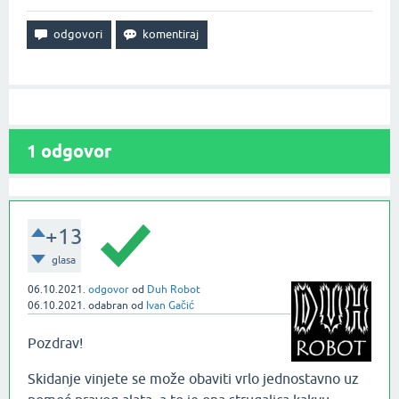
1
odgovor
+13
glasa
06.10.2021.
odgovor
od
Duh Robot
06.10.2021.
odabran
od
Ivan Gačić
Pozdrav!
Skidanje vinjete se može obaviti vrlo jednostavno uz