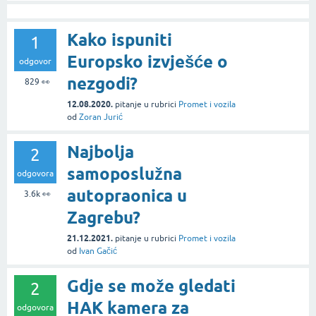
Kako ispuniti
1
Europsko izvješće o
odgovor
nezgodi?
829
👀
12.08.2020.
pitanje
u rubrici
Promet i vozila
od
Zoran Jurić
Najbolja
2
samoposlužna
odgovora
autopraonica u
3.6k
👀
Zagrebu?
21.12.2021.
pitanje
u rubrici
Promet i vozila
od
Ivan Gačić
Gdje se može gledati
2
HAK kamera za
odgovora