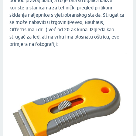
pomoć pravog alata, a to je ona strugalica kakvu
koriste u stanicama za tehnički pregled prilikom
skidanja naljepnice s vjetrobranskog stakla. Strugalica
se može nabaviti u trgovini(Pevex, Bauhaus,
Offertisima i dr...) već od 20-ak kuna. Izgleda kao
strugač za led, ali na vrhu ima plosnatu oštricu, evo
primjera na fotografiji: