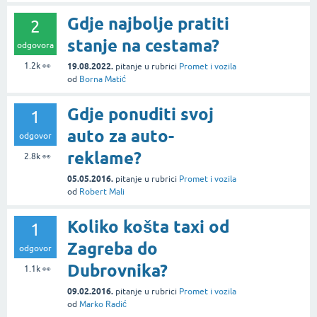
Gdje najbolje pratiti
2
stanje na cestama?
odgovora
1.2k
👀
19.08.2022.
pitanje
u rubrici
Promet i vozila
od
Borna Matić
Gdje ponuditi svoj
1
auto za auto-
odgovor
reklame?
2.8k
👀
05.05.2016.
pitanje
u rubrici
Promet i vozila
od
Robert Mali
Koliko košta taxi od
1
Zagreba do
odgovor
Dubrovnika?
1.1k
👀
09.02.2016.
pitanje
u rubrici
Promet i vozila
od
Marko Radić