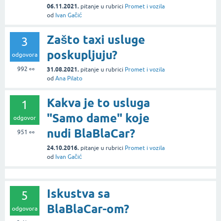
06.11.2021.
pitanje
u rubrici
Promet i vozila
od
Ivan Gačić
Zašto taxi usluge
3
poskupljuju?
odgovora
992
👀
31.08.2021.
pitanje
u rubrici
Promet i vozila
od
Ana Pilato
Kakva je to usluga
1
"Samo dame" koje
odgovor
nudi BlaBlaCar?
951
👀
24.10.2016.
pitanje
u rubrici
Promet i vozila
od
Ivan Gačić
Iskustva sa
5
BlaBlaCar-om?
odgovora