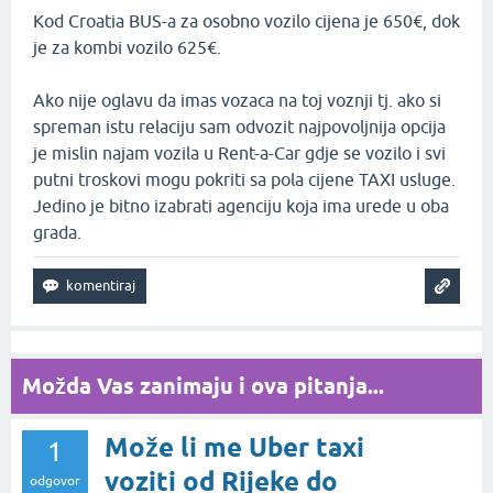
Kod Croatia BUS-a za osobno vozilo cijena je 650€, dok
je za kombi vozilo 625€.
Ako nije oglavu da imas vozaca na toj voznji tj. ako si
spreman istu relaciju sam odvozit najpovoljnija opcija
je mislin najam vozila u Rent-a-Car gdje se vozilo i svi
putni troskovi mogu pokriti sa pola cijene TAXI usluge.
Jedino je bitno izabrati agenciju koja ima urede u oba
grada.
Možda Vas zanimaju i ova pitanja...
Može li me Uber taxi
1
voziti od Rijeke do
odgovor