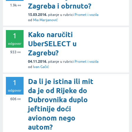
Zagreba i obrnuto?
1.9k
👀
15.03.2016.
pitanje
u rubrici
Promet i vozila
od
Mia Marijanović
Kako naručiti
1
UberSELECT u
odgovor
Zagrebu?
933
👀
04.11.2016.
pitanje
u rubrici
Promet i vozila
od
Ivan Gačić
Da li je istina ili mit
1
da je od Rijeke do
odgovor
Dubrovnika duplo
606
👀
jeftinije doći
avionom nego
autom?