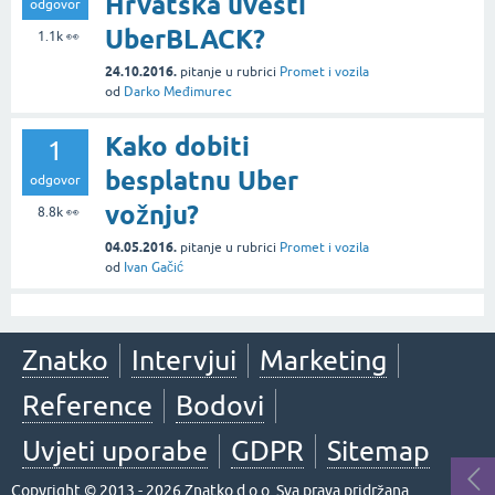
Hrvatska uvesti
odgovor
UberBLACK?
1.1k
👀
24.10.2016.
pitanje
u rubrici
Promet i vozila
od
Darko Međimurec
Kako dobiti
1
besplatnu Uber
odgovor
vožnju?
8.8k
👀
04.05.2016.
pitanje
u rubrici
Promet i vozila
od
Ivan Gačić
Znatko
Intervjui
Marketing
Reference
Bodovi
Uvjeti uporabe
GDPR
Sitemap
Copyright © 2013 - 2026 Znatko d.o.o. Sva prava pridržana.