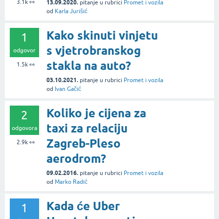
3.1k
👀
13.09.2020.
pitanje
u rubrici
Promet i vozila
od
Karla Jurišić
Kako skinuti vinjetu
1
s vjetrobranskog
odgovor
stakla na auto?
1.5k
👀
03.10.2021.
pitanje
u rubrici
Promet i vozila
od
Ivan Gačić
Koliko je cijena za
2
taxi za relaciju
odgovora
Zagreb-Pleso
2.9k
👀
aerodrom?
09.02.2016.
pitanje
u rubrici
Promet i vozila
od
Marko Radić
Kada će Uber
1