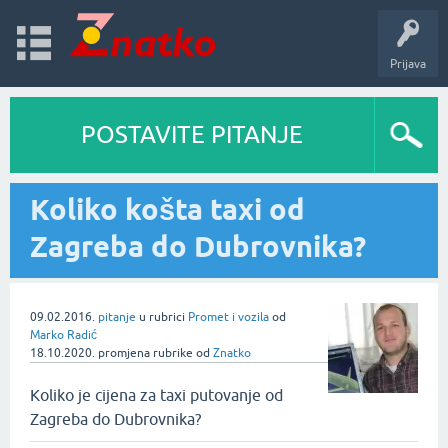
Prijava
POSTAVITE PITANJE
Koliko košta taxi od
Zagreba do Dubrovnika?
09.02.2016.
pitanje
u rubrici
Promet i vozila
od
Marko Radić
18.10.2020.
promjena rubrike
od
Znatko
Koliko je cijena za taxi putovanje od
Zagreba do Dubrovnika?