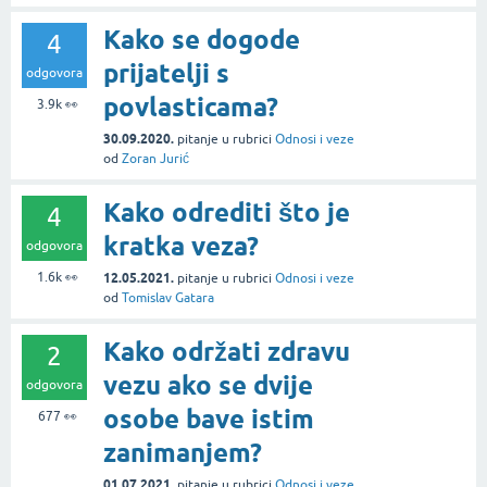
Kako se dogode
4
prijatelji s
odgovora
povlasticama?
3.9k
👀
30.09.2020.
pitanje
u rubrici
Odnosi i veze
od
Zoran Jurić
Kako odrediti što je
4
kratka veza?
odgovora
1.6k
👀
12.05.2021.
pitanje
u rubrici
Odnosi i veze
od
Tomislav Gatara
Kako održati zdravu
2
vezu ako se dvije
odgovora
osobe bave istim
677
👀
zanimanjem?
01.07.2021.
pitanje
u rubrici
Odnosi i veze