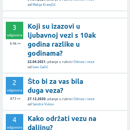
od
Matija Kranjčić
Koji su izazovi u
3
ljubavnoj vezi s 10ak
odgovora
godina razlike u
6.4k
👀
godinama?
22.04.2021.
pitanje
u rubrici
Odnosi i veze
od
Ivan Gačić
Što bi za vas bila
2
duga veza?
odgovora
873
👀
27.12.2020.
pitanje
u rubrici
Odnosi i veze
od
Sandra Vukov
Kako održati vezu na
4
daljinu?
odgovora