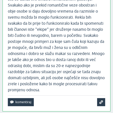
Svakako ako je prekid romantične veze obostran i
obje osobe si daju dovoljno vremena da razmisle o
svemu možda bi moglo funkcionirati. Rekla bih
svakako da bi prije to funkcioniralo kada bi spomenuti
bili članovi iste "ekipe" jer druženje nasamo bi moglo
biti čudno ili neugodno, barem u početku. Svakako
postoje mnogi primjeri za koje sam čula koji kazuju da
je moguće, da bivši muž i žena su u odličnim
odnosima i dobro se slažu makar su razvedeni. Mnogo
je lakše ako je odnos bio u dosta ranoj dobi ili već
odrasloj dobi, mislim da su 20-e najnezgodnije
razdoblje za takvu situaciju jer osjećaji se tada znaju
doimati ozbiljnim, ali još osobe najčešće nisu dovoljno
zrele i posložene kako bi mogle procesuirati takvu
promjenu odnosa.