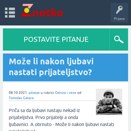
Prijava
POSTAVITE PITANJE
Može li nakon ljubavi
nastati prijateljstvo?
08.10.2021.
pitanje
u rubrici
Odnosi i veze
od
Tomislav Gatara
Priča sa da ljubavi nastaju nekad iz
prijateljstva. Prvo prijatelji a onda
ljubavnici. A obrnuto - Može li nakon ljubavi nastati