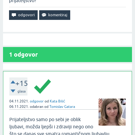
prijateljstvo?
1
odgovor
+15
glasa
04.11.2021.
odgovor
od
Kata Bilić
06.11.2021.
odabran
od
Tomislav Gatara
Prijateljstvo samo po sebi je oblik
ljubavi, možda ljepši i zdraviji nego ono
što se danas sve smatra romantičnom ljubavlju.