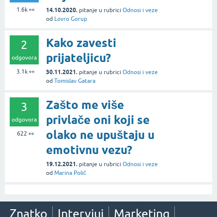
1.6k
👀
14.10.2020.
pitanje
u rubrici
Odnosi i veze
od
Lovro Gorup
Kako zavesti
2
prijateljicu?
odgovora
3.1k
👀
30.11.2021.
pitanje
u rubrici
Odnosi i veze
od
Tomislav Gatara
Zašto me više
3
privlače oni koji se
odgovora
olako ne upuštaju u
622
👀
emotivnu vezu?
19.12.2021.
pitanje
u rubrici
Odnosi i veze
od
Marina Polić
Znatko
Intervjui
Marketing