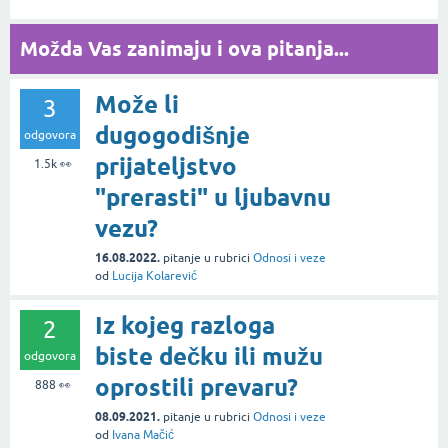
Možda Vas zanimaju i ova pitanja...
Može li
3
dugogodišnje
odgovora
prijateljstvo
1.5k
👀
"prerasti" u ljubavnu
vezu?
16.08.2022.
pitanje
u rubrici
Odnosi i veze
od
Lucija Kolarević
Iz kojeg razloga
2
biste dečku ili mužu
odgovora
oprostili prevaru?
888
👀
08.09.2021.
pitanje
u rubrici
Odnosi i veze
od
Ivana Mačić