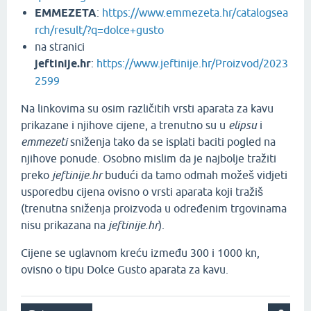
EMMEZETA
:
https://www.emmezeta.hr/catalogsea
rch/result/?q=dolce+gusto
na stranici
jeftinije.hr
:
https://www.jeftinije.hr/Proizvod/2023
2599
Na linkovima su osim različitih vrsti aparata za kavu
prikazane i njihove cijene, a trenutno su u
elipsu
i
emmezeti
sniženja tako da se isplati baciti pogled na
njihove ponude. Osobno mislim da je najbolje tražiti
preko
jeftinije.hr
budući da tamo odmah možeš vidjeti
usporedbu cijena ovisno o vrsti aparata koji tražiš
(trenutna sniženja proizvoda u određenim trgovinama
nisu prikazana na
jeftinije.hr
).
Cijene se uglavnom kreću između 300 i 1000 kn,
ovisno o tipu Dolce Gusto aparata za kavu.