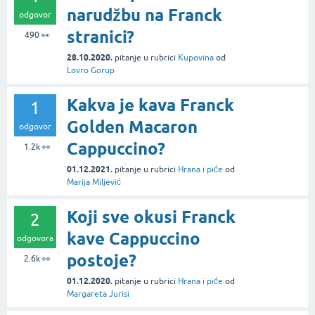
narudžbu na Franck
odgovor
stranici?
490
👀
28.10.2020.
pitanje
u rubrici
Kupovina
od
Lovro Gorup
Kakva je kava Franck
1
Golden Macaron
odgovor
Cappuccino?
1.2k
👀
01.12.2021.
pitanje
u rubrici
Hrana i piće
od
Marija Miljević
Koji sve okusi Franck
2
kave Cappuccino
odgovora
postoje?
2.6k
👀
01.12.2020.
pitanje
u rubrici
Hrana i piće
od
Margareta Jurisi