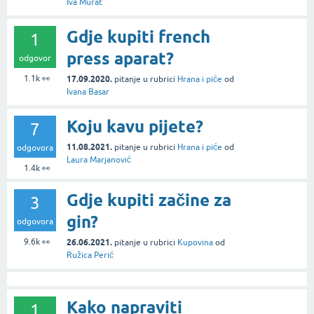
Iva Murat
Gdje kupiti french
1
press aparat?
odgovor
1.1k
👀
17.09.2020.
pitanje
u rubrici
Hrana i piće
od
Ivana Basar
Koju kavu pijete?
7
11.08.2021.
pitanje
u rubrici
Hrana i piće
od
odgovora
Laura Marjanović
1.4k
👀
Gdje kupiti začine za
3
gin?
odgovora
9.6k
👀
26.06.2021.
pitanje
u rubrici
Kupovina
od
Ružica Perić
Kako napraviti
1