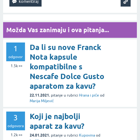
Možda Vas zanimaju i ova pitanja...
Da li su nove Franck
1
Nota kapsule
odgovor
kompatibilne s
1.5k
👀
Nescafe Dolce Gusto
aparatom za kavu?
22.11.2021.
pitanje
u rubrici
Hrana i piće
od
Marija Miljević
Koji je najbolji
3
aparat za kavu?
odgovora
1.2k
👀
24.01.2021.
pitanje
u rubrici
Kupovina
od