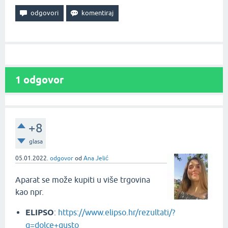
1
odgovor
+8
glasa
05.01.2022.
odgovor
od
Ana Jelić
Aparat se može kupiti u više trgovina
kao npr.
ELIPSO
:
https://www.elipso.hr/rezultati/?
q=dolce+gusto