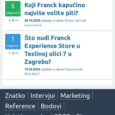
Koji Franck kapučino
5
najviše volite piti?
odgovora
2.2k
👀
28.10.2020.
pitanje
u rubrici
Hrana i piće
od
Lovro Gorup
Što nudi Franck
1
Experience Store u
odgovor
Teslinoj ulici 7 u
1.1k
👀
Zagrebu?
15.02.2022.
pitanje
u rubrici
Kupovina
od
Nino Marić
Znatko
Intervjui
Marketing
Reference
Bodovi