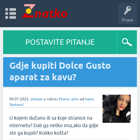
Prijava
POSTAVITE PITANJE
Gdje kupiti Dolce Gusto
aparat za kavu?
04.01.2022.
pitanje
u rubrici
Hrana i piće
od
Ivana
Steković
U kojem dučanu ili sa koje stranice na
internetu? Dali ga netko ima,ako da gdje
ste ga kupili? Koliko košta?