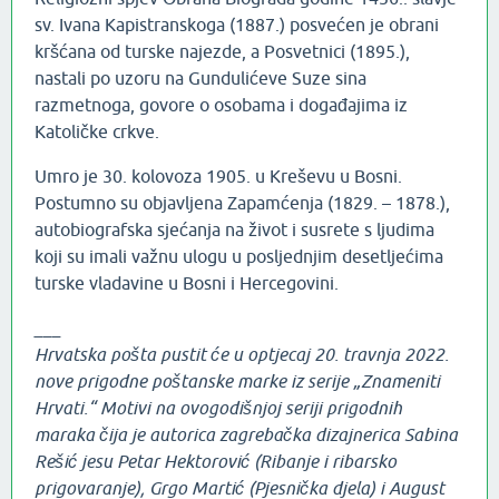
sv. Ivana Kapistranskoga (1887.) posvećen je obrani
kršćana od turske najezde, a Posvetnici (1895.),
nastali po uzoru na Gundulićeve Suze sina
razmetnoga, govore o osobama i događajima iz
Katoličke crkve.
Umro je 30. kolovoza 1905. u Kreševu u Bosni.
Postumno su objavljena Zapamćenja (1829. – 1878.),
autobiografska sjećanja na život i susrete s ljudima
koji su imali važnu ulogu u posljednjim desetljećima
turske vladavine u Bosni i Hercegovini.
___
Hrvatska pošta pustit će u optjecaj 20. travnja 2022.
nove prigodne poštanske marke iz serije „Znameniti
Hrvati.“ Motivi na ovogodišnjoj seriji prigodnih
maraka čija je autorica zagrebačka dizajnerica Sabina
Rešić jesu Petar Hektorović (Ribanje i ribarsko
prigovaranje), Grgo Martić (Pjesnička djela) i August