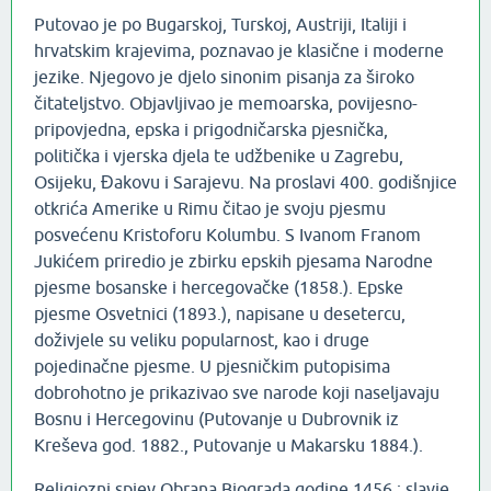
Putovao je po Bugarskoj, Turskoj, Austriji, Italiji i
hrvatskim krajevima, poznavao je klasične i moderne
jezike. Njegovo je djelo sinonim pisanja za široko
čitateljstvo. Objavljivao je memoarska, povijesno-
pripovjedna, epska i prigodničarska pjesnička,
politička i vjerska djela te udžbenike u Zagrebu,
Osijeku, Đakovu i Sarajevu. Na proslavi 400. godišnjice
otkrića Amerike u Rimu čitao je svoju pjesmu
posvećenu Kristoforu Kolumbu. S Ivanom Franom
Jukićem priredio je zbirku epskih pjesama Narodne
pjesme bosanske i hercegovačke (1858.). Epske
pjesme Osvetnici (1893.), napisane u desetercu,
doživjele su veliku popularnost, kao i druge
pojedinačne pjesme. U pjesničkim putopisima
dobrohotno je prikazivao sve narode koji naseljavaju
Bosnu i Hercegovinu (Putovanje u Dubrovnik iz
Kreševa god. 1882., Putovanje u Makarsku 1884.).
Religiozni spjev Obrana Biograda godine 1456.: slavje