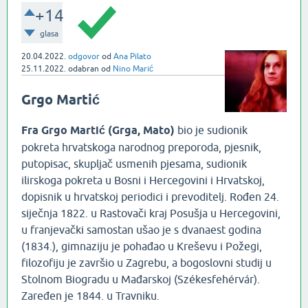
+14
glasa
20.04.2022.
odgovor
od
Ana Pilato
25.11.2022.
odabran
od
Nino Marić
Grgo Martić
Fra Grgo Martić (Grga, Mato)
bio je sudionik
pokreta hrvatskoga narodnog preporoda, pjesnik,
putopisac, skupljač usmenih pjesama, sudionik
ilirskoga pokreta u Bosni i Hercegovini i Hrvatskoj,
dopisnik u hrvatskoj periodici i prevoditelj. Rođen 24.
siječnja 1822. u Rastovači kraj Posušja u Hercegovini,
u franjevački samostan ušao je s dvanaest godina
(1834.), gimnaziju je pohađao u Kreševu i Požegi,
filozofiju je završio u Zagrebu, a bogoslovni studij u
Stolnom Biogradu u Mađarskoj (Székesfehérvár).
Zaređen je 1844. u Travniku.