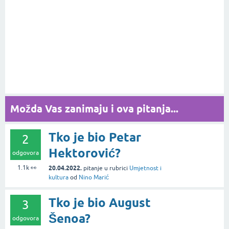
Možda Vas zanimaju i ova pitanja...
Tko je bio Petar
2
Hektorović?
odgovora
1.1k
👀
20.04.2022.
pitanje
u rubrici
Umjetnost i
kultura
od
Nino Marić
Tko je bio August
3
Šenoa?
odgovora