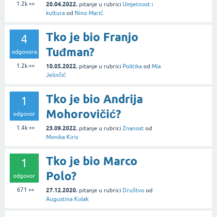
1.2k
👀
20.04.2022.
pitanje
u rubrici
Umjetnost i
kultura
od
Nino Marić
Tko je bio Franjo
4
Tuđman?
odgovora
1.2k
👀
10.05.2022.
pitanje
u rubrici
Politika
od
Mia
Jelinčić
Tko je bio Andrija
1
Mohorovičić?
odgovor
1.4k
👀
23.09.2022.
pitanje
u rubrici
Znanost
od
Monika Kiris
Tko je bio Marco
1
Polo?
odgovor
671
👀
27.12.2020.
pitanje
u rubrici
Društvo
od
Augustina Kolak