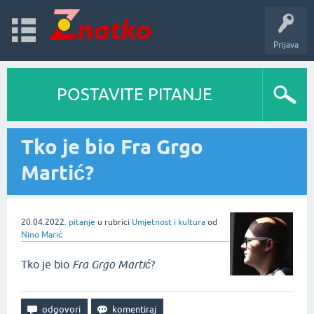
Prijava
POSTAVITE PITANJE
Tko je bio Fra Grgo
Martić?
20.04.2022.
pitanje
u rubrici
Umjetnost i kultura
od
Nino Marić
Tko je bio
Fra Grgo Martić
?