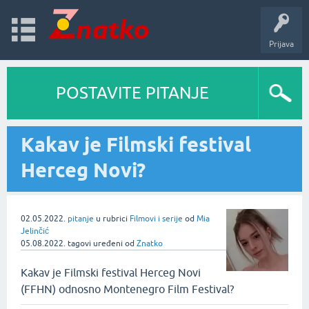
Prijava
POSTAVITE PITANJE
Kakav je Filmski festival
Herceg Novi?
02.05.2022.
pitanje
u rubrici
Filmovi i serije
od
Mia
Jelinčić
05.08.2022.
tagovi uređeni
od
Znatko
Kakav je Filmski festival Herceg Novi
(FFHN) odnosno Montenegro Film Festival?