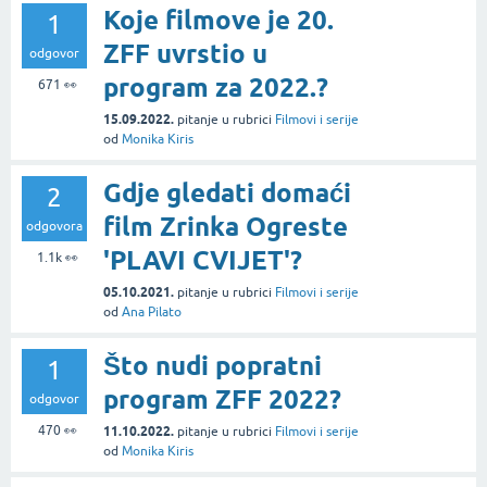
Koje filmove je 20.
1
ZFF uvrstio u
odgovor
program za 2022.?
671
👀
15.09.2022.
pitanje
u rubrici
Filmovi i serije
od
Monika Kiris
Gdje gledati domaći
2
film Zrinka Ogreste
odgovora
'PLAVI CVIJET'?
1.1k
👀
05.10.2021.
pitanje
u rubrici
Filmovi i serije
od
Ana Pilato
Što nudi popratni
1
program ZFF 2022?
odgovor
470
👀
11.10.2022.
pitanje
u rubrici
Filmovi i serije
od
Monika Kiris