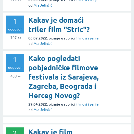
od
Mia Jelinčić
Kakav je domaći
1
triler film "Stric"?
odgovor
707
👀
05.07.2022.
pitanje
u rubrici
Filmovi i serije
od
Mia Jelinčić
Kako pogledati
1
pobjedničke filmove
odgovor
festivala iz Sarajeva,
408
👀
Zagreba, Beograda i
Herceg Novog?
29.04.2022.
pitanje
u rubrici
Filmovi i serije
od
Mia Jelinčić
Kakav je film
2