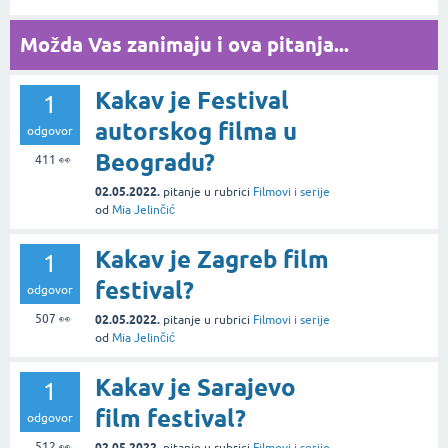
Možda Vas zanimaju i ova pitanja...
Kakav je Festival
1
autorskog filma u
odgovor
Beogradu?
411
👀
02.05.2022.
pitanje
u rubrici
Filmovi i serije
od
Mia Jelinčić
Kakav je Zagreb film
1
festival?
odgovor
507
👀
02.05.2022.
pitanje
u rubrici
Filmovi i serije
od
Mia Jelinčić
Kakav je Sarajevo
1
film festival?
odgovor
512
👀
02.05.2022.
pitanje
u rubrici
Filmovi i serije