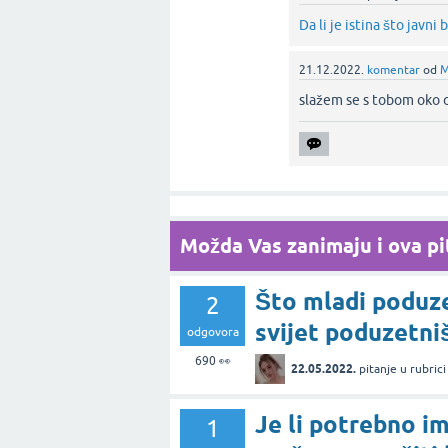
Da li je istina što javn
21.12.2022.
komentar
od
M
slažem se s tobom oko 
Možda Vas zanimaju i ova pit
Što mladi poduze
2
svijet poduzetni
odgovora
690
👀
22.05.2022.
pitanje
u rubric
Je li potrebno im
1