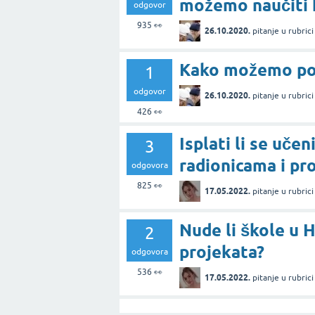
možemo naučiti k
odgovor
935
👀
26.10.2020.
pitanje
u rubric
Kako možemo podi
1
odgovor
26.10.2020.
pitanje
u rubric
426
👀
Isplati li se uče
3
radionicama i pr
odgovora
825
👀
17.05.2022.
pitanje
u rubric
Nude li škole u 
2
projekata?
odgovora
536
👀
17.05.2022.
pitanje
u rubric