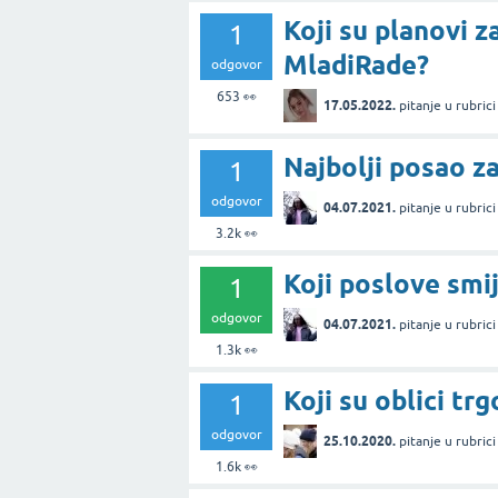
Koji su planovi 
1
MladiRade?
odgovor
653
👀
17.05.2022.
pitanje
u rubric
Najbolji posao z
1
odgovor
04.07.2021.
pitanje
u rubric
3.2k
👀
Koji poslove smij
1
odgovor
04.07.2021.
pitanje
u rubric
1.3k
👀
Koji su oblici tr
1
odgovor
25.10.2020.
pitanje
u rubric
1.6k
👀