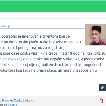
na Penjin
 potrebno je imenovanje direktora koji će
enu direktorsku plaću. Kako bi osoba mogla biti
reba biti punoljetna, no za registraciju
u piše da je osoba vlasnik ne treba imati 18 godina. Različita su
o.o. pa tako za j.d.o.o. može biti najviše 5 vlasnika, a jedna osoba
 dok za d.o.o broj nije ograničen. Isto tako postoji mogućnost
olontera koji tada ne prima plaću, ali mora biti zaposlen u
ci
Pravo
od
Zlatko Lackovic
ike
od
Znatko