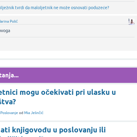
i bilježnik tvrdi da maloljetnik ne može osnovati poduzeće?
arina Polić
ovoga‌
anja...
tnici mogu očekivati pri ulasku u
štva?
i
Poslovanje
od
Mia Jelinčić
ati knjigovođu u poslovanju ili