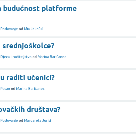
za budućnost platforme
i
Poslovanje
od
Mia Jelinčić
a srednjoškolce?
i
Djeca i roditeljstvo
od
Marina Baričanec
u raditi učenici?
i
Posao
od
Marina Baričanec
govačkih društava?
i
Poslovanje
od
Margareta Jurisi