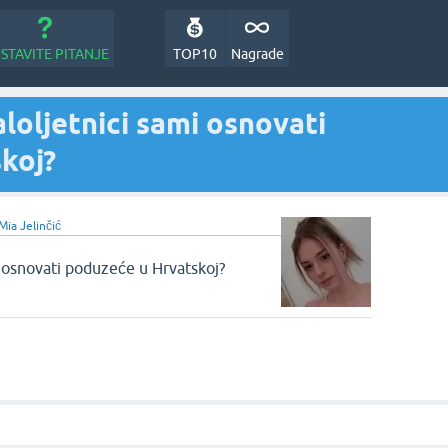
STAVITE PITANJE
TOP10
Nagrade
aloljetnici sami osnovati
koj?
Mia Jelinčić
mi osnovati poduzeće u Hrvatskoj?