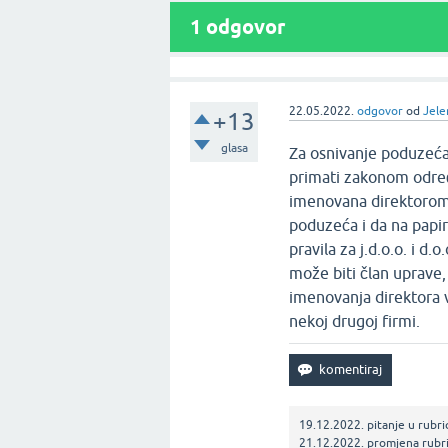
1
odgovor
22.05.2022.
odgovor
od
Jele
+13
glasa
Za osnivanje poduzeća
primati zakonom određ
imenovana direktorom t
poduzeća i da na papir
pravila za j.d.o.o. i d.
može biti član uprave,
imenovanja direktora v
nekoj drugoj firmi.
19.12.2022.
pitanje
u rubri
21.12.2022.
promjena rubr