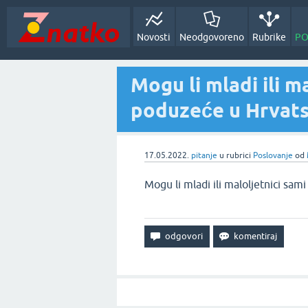
Novosti
Neodgovoreno
Rubrike
PO
Mogu li mladi ili m
poduzeće u Hrvats
17.05.2022.
pitanje
u rubrici
Poslovanje
od
Mogu li mladi ili maloljetnici sa