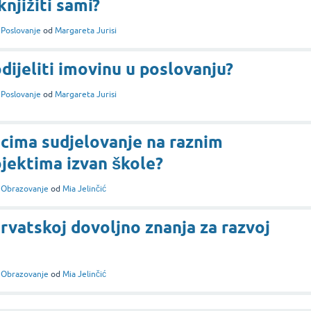
njižiti sami?
i
Poslovanje
od
Margareta Jurisi
jeliti imovinu u poslovanju?
i
Poslovanje
od
Margareta Jurisi
nicima sudjelovanje na raznim
ojektima izvan škole?
i
Obrazovanje
od
Mia Jelinčić
Hrvatskoj dovoljno znanja za razvoj
i
Obrazovanje
od
Mia Jelinčić