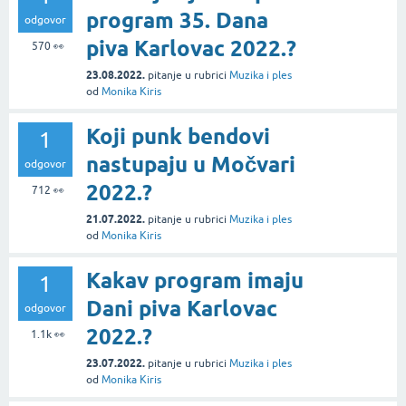
program 35. Dana
odgovor
piva Karlovac 2022.?
570
👀
23.08.2022.
pitanje
u rubrici
Muzika i ples
od
Monika Kiris
Koji punk bendovi
1
nastupaju u Močvari
odgovor
2022.?
712
👀
21.07.2022.
pitanje
u rubrici
Muzika i ples
od
Monika Kiris
Kakav program imaju
1
Dani piva Karlovac
odgovor
2022.?
1.1k
👀
23.07.2022.
pitanje
u rubrici
Muzika i ples
od
Monika Kiris