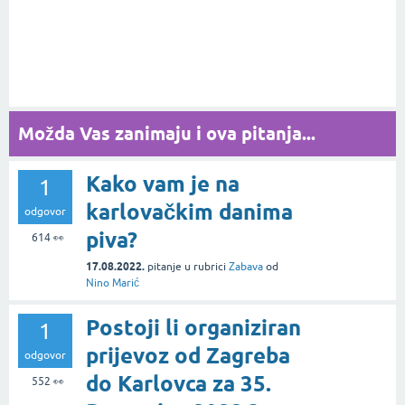
Možda Vas zanimaju i ova pitanja...
Kako vam je na
1
karlovačkim danima
odgovor
piva?
614
👀
17.08.2022.
pitanje
u rubrici
Zabava
od
Nino Marić
Postoji li organiziran
1
prijevoz od Zagreba
odgovor
do Karlovca za 35.
552
👀