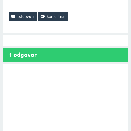
1
odgovor