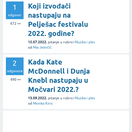
Koji izvođači
1
nastupaju na
odgovor
Pelješac festivalu
672
👀
2022. godine?
15.07.2022.
pitanje
u rubrici
Muzika i ples
od
Mia Jelinčić
Kada Kate
2
McDonnell i Dunja
odgovora
Knebl nastupaju u
490
👀
Močvari 2022.?
13.09.2022.
pitanje
u rubrici
Muzika i ples
od
Monika Kiris