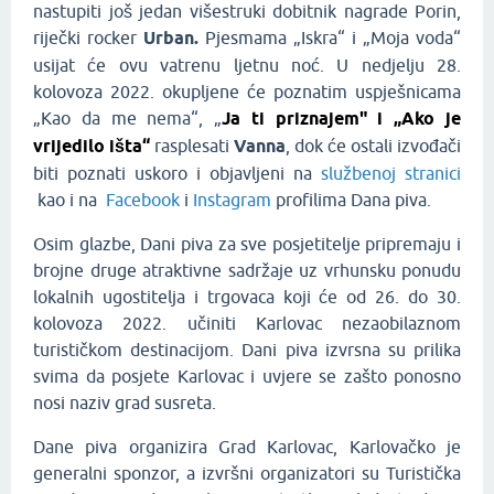
nastupiti još jedan višestruki dobitnik nagrade Porin,
riječki rocker
Urban.
Pjesmama „Iskra“ i „Moja voda“
usijat će ovu vatrenu ljetnu noć. U nedjelju 28.
kolovoza 2022. okupljene će poznatim uspješnicama
„Kao da me nema“, „
Ja ti priznajem" i „Ako je
vrijedilo išta“
rasplesati
Vanna
, dok će ostali izvođači
biti poznati uskoro i objavljeni na
službenoj stranici
kao i na
Facebook
i
Instagram
profilima Dana piva.
Osim glazbe, Dani piva za sve posjetitelje pripremaju i
brojne druge atraktivne sadržaje uz vrhunsku ponudu
lokalnih ugostitelja i trgovaca koji će od 26. do 30.
kolovoza 2022. učiniti Karlovac nezaobilaznom
turističkom destinacijom. Dani piva izvrsna su prilika
svima da posjete Karlovac i uvjere se zašto ponosno
nosi naziv grad susreta.
Dane piva organizira Grad Karlovac, Karlovačko je
generalni sponzor, a izvršni organizatori su Turistička