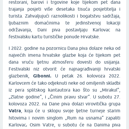
restorani, barovi i trgovine koje tijekom pet dana
trajanja posjeti više desetaka tisuća posjetitelja i
turista. Zahvaljujući raznolikosti i bogatstvu sadržaja,
ljubaznim domaćinima te jedinstvenoj lokaciji
održavanja, Dani piva postavljaju Karlovac na
festivalsku kartu turističke ponude Hrvatske.
I 2022. godine na pozornicu Dana piva dolaze neka od
najvećih imena hrvatske glazbe koja će tijekom pet
dana vruću ljetnu atmosferu dovesti do usijanja.
Festivalski niz otvorit će najnagrađivaniji hrvatski
glazbenik,
Gibonni.
U petak 26. kolovoza 2022.
Karlovcem će tako odjeknuti neke od omiljenih skladbi
iz pera splitskog kantautora kao što su „Mirakul“,
„Zlatne godine“, i „Činim pravu stvar“. U subotu 27.
kolovoza 2022. na Dane piva dolazi virovitička grupa
Vatra
, koja će u sklopu svoje ljetne turneje starim
hitovima i novim singlom „Rum na usnama“ zapaliti
Karlovac
.
Osim Vatre, u subotu će na Danima piva