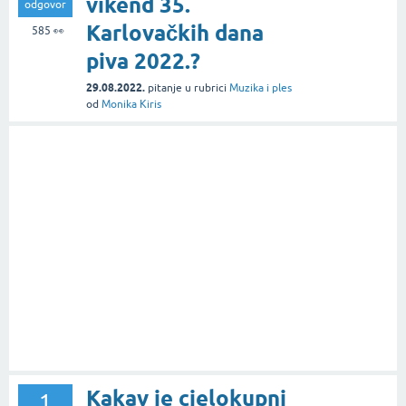
vikend 35.
odgovor
Karlovačkih dana
585
👀
piva 2022.?
29.08.2022.
pitanje
u rubrici
Muzika i ples
od
Monika Kiris
Kakav je cjelokupni
1