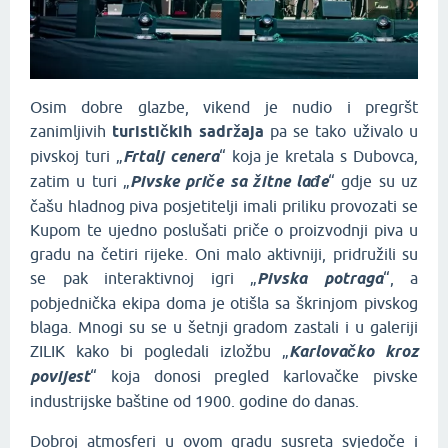
Osim dobre glazbe, vikend je nudio i pregršt
zanimljivih
turističkih sadržaja
pa se tako uživalo u
pivskoj turi „
Frtalj cenera
“ koja je kretala s Dubovca,
zatim u turi „
Pivske priče sa žitne lađe
“ gdje su uz
čašu hladnog piva posjetitelji imali priliku provozati se
Kupom te ujedno poslušati priče o proizvodnji piva u
gradu na četiri rijeke. Oni malo aktivniji, pridružili su
se pak interaktivnoj igri „
Pivska potraga
“, a
pobjednička ekipa doma je otišla sa škrinjom pivskog
blaga. Mnogi su se u šetnji gradom zastali i u galeriji
ZILIK kako bi pogledali izložbu „
Karlovačko kroz
povijest
“ koja donosi pregled karlovačke pivske
industrijske baštine od 1900. godine do danas.
Dobroj atmosferi u ovom gradu susreta svjedoče i