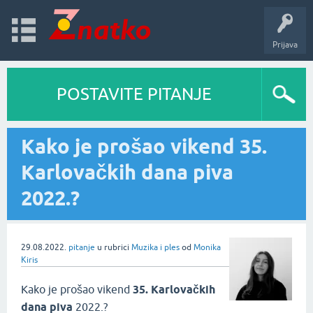
Prijava
POSTAVITE PITANJE
Kako je prošao vikend 35.
Karlovačkih dana piva
2022.?
29.08.2022.
pitanje
u rubrici
Muzika i ples
od
Monika
Kiris
Kako je prošao vikend
35. Karlovačkih
dana piva
2022.?