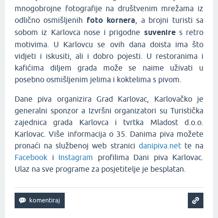
mnogobrojne fotografije na društvenim mrežama iz
odlično osmišljenih
foto kornera
, a brojni turisti sa
sobom iz Karlovca nose i prigodne
suvenire
s retro
motivima. U Karlovcu se ovih dana doista ima što
vidjeti i iskusiti, ali i dobro pojesti. U restoranima i
kafićima diljem grada može se naime uživati u
posebno osmišljenim jelima i koktelima s pivom.
Dane piva organizira Grad Karlovac, Karlovačko je
generalni sponzor a Izvršni organizatori su Turistička
zajednica grada Karlovca i tvrtka Mladost d.o.o.
Karlovac. Više informacija o 35. Danima piva možete
pronaći na službenoj web stranici
danipiva.net
te na
Facebook
i
Instagram
profilima Dani piva Karlovac.
Ulaz na sve programe za posjetitelje je besplatan.