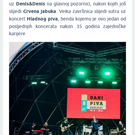
uz
Denis&Denis
na glavnoj pozornici, nakon kojih još
slijedi
Crvena jabuka
. Veika završnica slijedi sutra uz
koncert
Hladnog piva
, benda kojemu je ovo jedan od
posljednjih koncerata nakon 35 godina zajedničke
karijere.