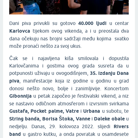
Dani piva privukli su gotovo
40.000 ljudi
u centar
Karlovca
tijekom ovog vikenda, a i u preostala dva
dana očekuju nas brojni sadržaji među kojima svatko
može pronaći nešto za svoj ukus.
Čak se i najavljena kiša smilovala i dopustila
Karlovčanima i gostima ovog grada susreta da u
potpunosti uživaju u ovogodišnjem,
35. izdanju Dana
piva
, manifestacije koja iz godine u godinu u grad
donosi nešto novo, bolje i zanimljivije. Koncertom
Gibonnija
u petak započeo je festivalski vikend, a niz
se nastavio odličnom atmosferom i izvrsnim svirkama
Gustafa, Pocket palme, Vatre
i
Urbana
u subotu, te
String banda, Borisa Štoka, Vanne
i
Daleke obale
u
nedjelju. Danas, 29. kolovoza 2022. slijedi
Rivers
band
u gastro kutku, a onda povratak u osamdesete