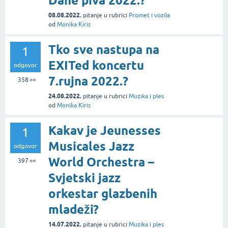
Dane piva 2022.?
08.08.2022.
pitanje
u rubrici
Promet i vozila
od
Monika Kiris
Tko sve nastupa na
1
EXITed koncertu
odgovor
7.rujna 2022.?
358
👀
24.08.2022.
pitanje
u rubrici
Muzika i ples
od
Monika Kiris
Kakav je Jeunesses
1
Musicales Jazz
odgovor
World Orchestra –
397
👀
Svjetski jazz
orkestar glazbenih
mladeži?
14.07.2022.
pitanje
u rubrici
Muzika i ples