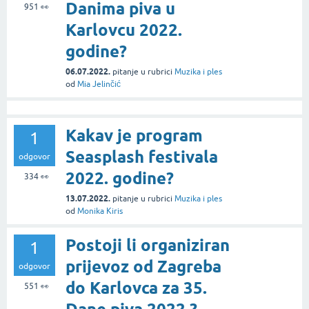
Danima piva u
951
👀
Karlovcu 2022.
godine?
06.07.2022.
pitanje
u rubrici
Muzika i ples
od
Mia Jelinčić
Kakav je program
1
Seasplash festivala
odgovor
2022. godine?
334
👀
13.07.2022.
pitanje
u rubrici
Muzika i ples
od
Monika Kiris
Postoji li organiziran
1
prijevoz od Zagreba
odgovor
do Karlovca za 35.
551
👀