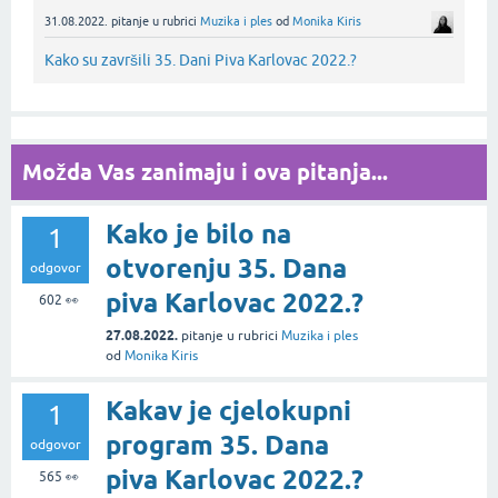
31.08.2022.
pitanje
u rubrici
Muzika i ples
od
Monika Kiris
Kako su završili 35. Dani Piva Karlovac 2022.?
Možda Vas zanimaju i ova pitanja...
Kako je bilo na
1
otvorenju 35. Dana
odgovor
piva Karlovac 2022.?
602
👀
27.08.2022.
pitanje
u rubrici
Muzika i ples
od
Monika Kiris
Kakav je cjelokupni
1
program 35. Dana
odgovor
piva Karlovac 2022.?
565
👀