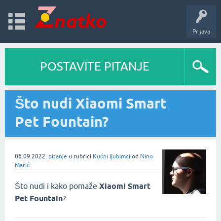
Prijava
POSTAVITE PITANJE
Što nudi Xiaomi Smart
Pet Fountain?
06.09.2022.
pitanje
u rubrici
Kućni ljubimci
od
Nino
Marić
Što nudi i kako pomaže
Xiaomi Smart
Pet Fountain
?