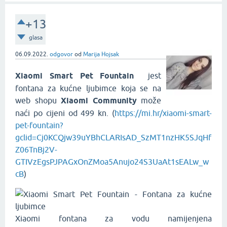
+13
glasa
06.09.2022.
odgovor
od
Marija Hojsak
Xiaomi Smart Pet Fountain
jest
fontana za kućne ljubimce koja se na
web shopu
Xiaomi Community
može
naći po cijeni od 499 kn. (
https://mi.hr/xiaomi-smart-
pet-fountain?
gclid=Cj0KCQjw39uYBhCLARIsAD_SzMT1nzHK5SJqHf
Z06TnBj2V-
GTIVzEgsPJPAGxOnZMoa5Anujo24S3UaAt1sEALw_w
cB
)
Xiaomi fontana za vodu namijenjena