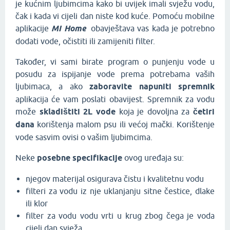
je kućnim ljubimcima kako bi uvijek imali svježu vodu,
čak i kada vi cijeli dan niste kod kuće. Pomoću mobilne
aplikacije
MI Home
obavještava vas kada je potrebno
dodati vode, očistiti ili zamijeniti filter.
Također, vi sami birate program o punjenju vode u
posudu za ispijanje vode prema potrebama vaših
ljubimaca, a ako
zaboravite napuniti spremnik
aplikacija će vam poslati obavijest. Spremnik za vodu
može
skladištiti 2L vode
koja je dovoljna za
četiri
dana
korištenja malom psu ili većoj mački. Korištenje
vode sasvim ovisi o vašim ljubimcima.
Neke
posebne specifikacije
ovog uređaja su:
njegov materijal osigurava čistu i kvalitetnu vodu
filteri za vodu iz nje uklanjanju sitne čestice, dlake
ili klor
filter za vodu vodu vrti u krug zbog čega je voda
cijeli dan svježa