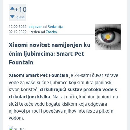
+10
glasa
12.09.2022.
odgovor
od
Redakcija
02.12.2022.
uređen
od
Znatko
Xiaomi novitet namijenjen ku
ćnim ljubimcima:
Smart Pet
Fountain
Xiaomi Smart Pet Fountain
je
24-satni čuvar zdrave
vode za vaše kućne ljubimce koji simulira planinski
izvor, koristeći
cirkulirajući sustav protoka vode s
cirkulacijom kisika
. Na taj način, kućnim ljubimcima
služi tekuću vodu bogatu kisikom koja odgovara
njihovoj prirodi i povećava njihov interes za pitkom
vodom.