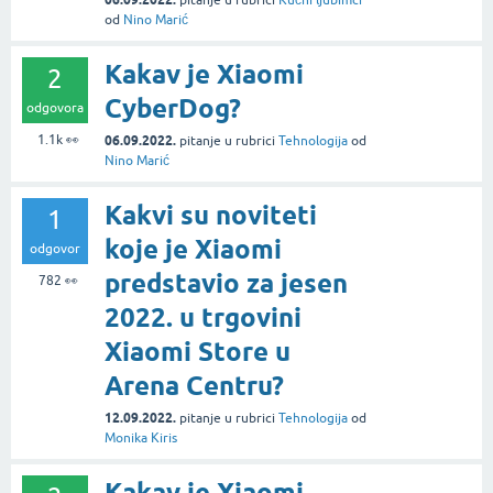
od
Nino Marić
Kakav je Xiaomi
2
CyberDog?
odgovora
1.1k
👀
06.09.2022.
pitanje
u rubrici
Tehnologija
od
Nino Marić
Kakvi su noviteti
1
koje je Xiaomi
odgovor
predstavio za jesen
782
👀
2022. u trgovini
Xiaomi Store u
Arena Centru?
12.09.2022.
pitanje
u rubrici
Tehnologija
od
Monika Kiris
Kakav je Xiaomi