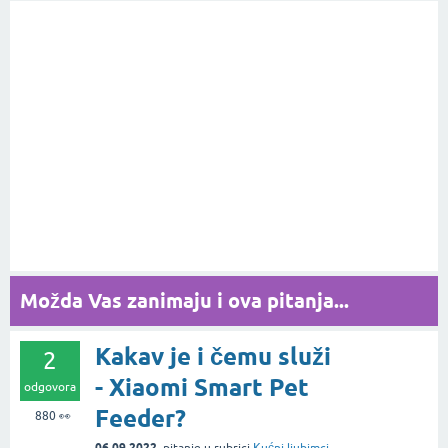
Možda Vas zanimaju i ova pitanja...
Kakav je i čemu služi
2
- Xiaomi Smart Pet
odgovora
Feeder?
880
👀
06.09.2022.
pitanje
u rubrici
Kućni ljubimci