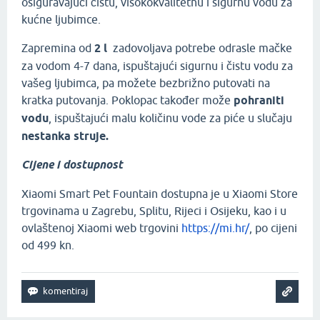
osiguravajući čistu, visokokvalitetnu i sigurnu vodu za
kućne ljubimce.
Zapremina od
2 l
zadovoljava potrebe odrasle mačke
za vodom 4-7 dana, ispuštajući sigurnu i čistu vodu za
vašeg ljubimca, pa možete bezbrižno putovati na
kratka putovanja. Poklopac također može
pohraniti
vodu
, ispuštajući malu količinu vode za piće u slučaju
nestanka struje.
Cijene i dostupnost
Xiaomi Smart Pet Fountain dostupna je u Xiaomi Store
trgovinama u Zagrebu, Splitu, Rijeci i Osijeku, kao i u
ovlaštenoj Xiaomi web trgovini
https://mi.hr/
, po cijeni
od 499 kn.