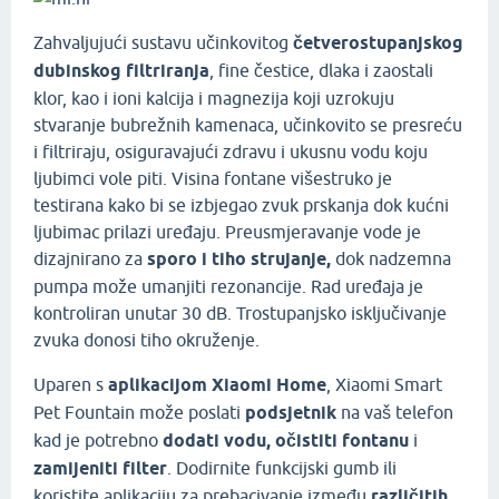
Zahvaljujući sustavu učinkovitog
četverostupanjskog
dubinskog filtriranja
, fine čestice, dlaka i zaostali
klor, kao i ioni kalcija i magnezija koji uzrokuju
stvaranje bubrežnih kamenaca, učinkovito se presreću
i filtriraju, osiguravajući zdravu i ukusnu vodu koju
ljubimci vole piti. Visina fontane višestruko je
testirana kako bi se izbjegao zvuk prskanja dok kućni
ljubimac prilazi uređaju. Preusmjeravanje vode je
dizajnirano za
sporo i tiho strujanje,
dok nadzemna
pumpa može umanjiti rezonancije. Rad uređaja je
kontroliran unutar 30 dB. Trostupanjsko isključivanje
zvuka donosi tiho okruženje.
Uparen s
aplikacijom
Xiaomi Home
, Xiaomi Smart
Pet Fountain može poslati
podsjetnik
na vaš telefon
kad je potrebno
dodati vodu, očistiti fontanu
i
zamijeniti filter
. Dodirnite funkcijski gumb ili
koristite aplikaciju za prebacivanje između
različitih