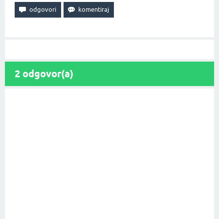
2
odgovor(a)