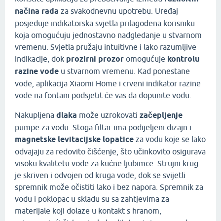
načina rada
za svakodnevnu upotrebu. Uređaj
posjeduje indikatorska svjetla prilagođena korisniku
koja omogućuju jednostavno nadgledanje u stvarnom
vremenu. Svjetla pružaju intuitivne i lako razumljive
indikacije, dok
prozirni prozor
omogućuje
kontrolu
razine vode
u stvarnom vremenu. Kad ponestane
vode, aplikacija Xiaomi Home i crveni indikator razine
vode na fontani podsjetit će vas da dopunite vodu.
Nakupljena
dlaka
može uzrokovati
začepljenje
pumpe za vodu. Stoga filtar ima podijeljeni dizajn i
magnetske levitacijske lopatice
za vodu koje se lako
odvajaju za redovito čišćenje, što učinkovito osigurava
visoku kvalitetu vode za kućne ljubimce. Strujni krug
je skriven i odvojen od kruga vode, dok se svijetli
spremnik može očistiti lako i bez napora. Spremnik za
vodu i poklopac u skladu su sa zahtjevima za
materijale koji dolaze u kontakt s hranom,