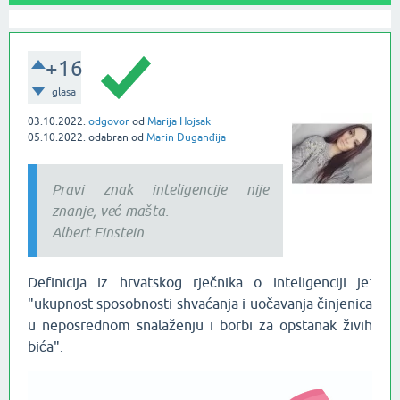
+16
glasa
03.10.2022.
odgovor
od
Marija Hojsak
05.10.2022.
odabran
od
Marin Duganđija
Pravi znak inteligencije nije
znanje, već mašta.
Albert Einstein
Definicija iz hrvatskog rječnika o inteligenciji je:
"ukupnost sposobnosti shvaćanja i uočavanja činjenica
u neposrednom snalaženju i borbi za opstanak živih
bića".