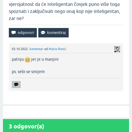
vjerojatnost da će inteligentan čovjek puno više toga
spoznati i zaključivati nego onaj koji nije inteligentan,
zar ne?
03.10.2022.
komentar
od
Mario Ronić
patnju
jer je u manjini
ps. sebi se smijem‌
3
odgovor(a)