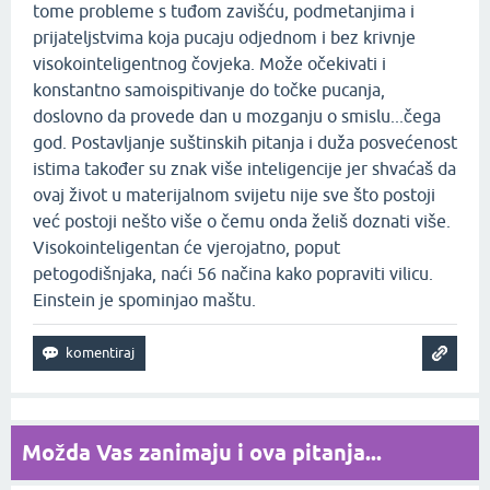
tome probleme s tuđom zavišću, podmetanjima i
prijateljstvima koja pucaju odjednom i bez krivnje
visokointeligentnog čovjeka. Može očekivati i
konstantno samoispitivanje do točke pucanja,
doslovno da provede dan u mozganju o smislu...čega
god. Postavljanje suštinskih pitanja i duža posvećenost
istima također su znak više inteligencije jer shvaćaš da
ovaj život u materijalnom svijetu nije sve što postoji
već postoji nešto više o čemu onda želiš doznati više.
Visokointeligentan će vjerojatno, poput
petogodišnjaka, naći 56 načina kako popraviti vilicu.
Einstein je spominjao maštu.
Možda Vas zanimaju i ova pitanja...