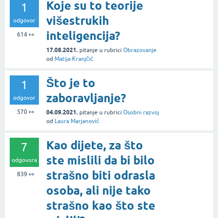
Koje su to teorije
1
višestrukih
odgovor
inteligencija?
614
👀
17.08.2021.
pitanje
u rubrici
Obrazovanje
od
Matija Kranjčić
Što je to
1
zaboravljanje?
odgovor
570
👀
04.09.2021.
pitanje
u rubrici
Osobni razvoj
od
Laura Marjanović
Kao dijete, za što
7
ste mislili da bi bilo
odgovora
strašno biti odrasla
839
👀
osoba, ali nije tako
strašno kao što ste