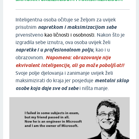
Inteligentna osoba očituje se željom za uvijek
prisutnim
napretkom i maksimizacijom sebe
prvenstveno
kao ličnosti i osobnosti
. Nakon što je
izgradila sebe iznutra, ova osoba uvijek želi
napretke i u profesionalnom polju
, kao i u
obrazovnom.
Napomena: obrazovanje nije
ekvivalent inteligencije, ali ga može poboljšati!
Svoje polje djelovanja i zanimanje uvijek želi
maksimizirati do kraja jer posjeduje
mentalni sklop
osobe koja daje sve od sebe
i ništa manje.