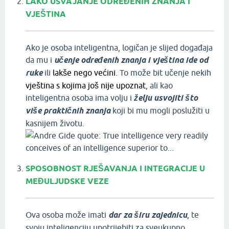
LAKO USVAJANJE ODREĐENIH ZNANJA I
VJEŠTINA
Ako je osoba inteligentna, logičan je slijed događaja
da mu i
učenje određenih znanja i vještina ide od
ruke
ili
lakše nego većini
. To može bit učenje nekih
vještina s kojima još nije upoznat
, ali kao
inteligentna osoba ima volju i
želju usvojiti što
više praktičnih znanja
koji bi mu mogli poslužiti u
kasnijem životu.
SPOSOBNOST RJEŠAVANJA I INTEGRACIJE U
MEĐULJUDSKE VEZE
Ova osoba može imati
dar za širu zajednicu
, te
svoju inteligenciju upotrijebiti za sveukupno