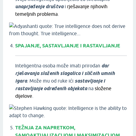
unaprjeđenje društva
i
rješavanje njihovih
temeljnih problema
.
SPAJANJE, SASTAVLJANJE I RASTAVLJANJE
Inteligentna osoba može imati prirodan
dar
rješavanja složenih slagalica i sličnih umnih
igara
. Može mu od ruke ići
sastavljanje i
rastavljanje određenih objekata
na
složene
dijelove
.
TEŽNJA ZA NAPRETKOM,
SAMOAKTUALIZACIJOM I MAKSIMIZACIJOM