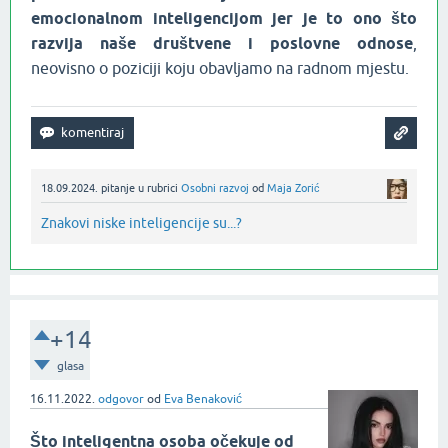
emocionalnom inteligencijom jer je to ono što
razvija naše društvene i poslovne odnose
,
neovisno o poziciji koju obavljamo na radnom mjestu.
18.09.2024.
pitanje
u rubrici
Osobni razvoj
od
Maja Zorić
Znakovi niske inteligencije su...?
+14
glasa
16.11.2022.
odgovor
od
Eva Benaković
Što inteligentna osoba očekuje od