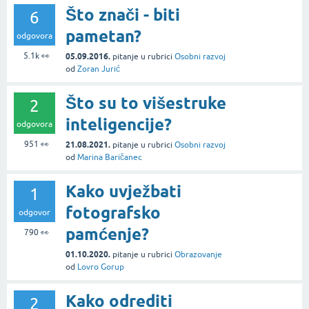
Što znači - biti
6
pametan?
odgovora
5.1k
👀
05.09.2016.
pitanje
u rubrici
Osobni razvoj
od
Zoran Jurić
Što su to višestruke
2
inteligencije?
odgovora
951
👀
21.08.2021.
pitanje
u rubrici
Osobni razvoj
od
Marina Baričanec
Kako uvježbati
1
fotografsko
odgovor
pamćenje?
790
👀
01.10.2020.
pitanje
u rubrici
Obrazovanje
od
Lovro Gorup
Kako odrediti
2