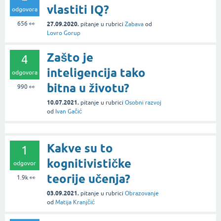
vlastiti IQ?
odgovora
656
👀
27.09.2020.
pitanje
u rubrici
Zabava
od
Lovro Gorup
Zašto je
4
inteligencija tako
odgovora
bitna u životu?
990
👀
10.07.2021.
pitanje
u rubrici
Osobni razvoj
od
Ivan Gačić
Kakve su to
1
kognitivističke
odgovor
teorije učenja?
1.9k
👀
03.09.2021.
pitanje
u rubrici
Obrazovanje
od
Matija Kranjčić