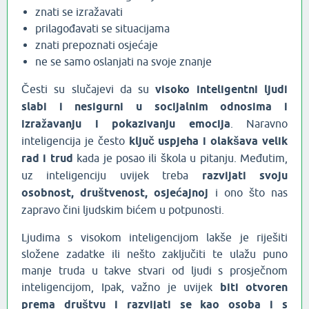
znati se izražavati
prilagođavati se situacijama
znati prepoznati osjećaje
ne se samo oslanjati na svoje znanje
Česti su slučajevi da su
visoko inteligentni ljudi
slabi i nesigurni u socijalnim odnosima i
izražavanju i pokazivanju emocija
. Naravno
inteligencija je često
ključ uspjeha i olakšava velik
rad i trud
kada je posao ili škola u pitanju. Međutim,
uz inteligenciju uvijek treba
razvijati svoju
osobnost, društvenost, osjećajnoj
i ono što nas
zapravo čini ljudskim bićem u potpunosti.
Ljudima s visokom inteligencijom lakše je riješiti
složene zadatke ili nešto zaključiti te ulažu puno
manje truda u takve stvari od ljudi s prosječnom
inteligencijom, Ipak, važno je uvijek
biti otvoren
prema društvu i razvijati se kao osoba i s