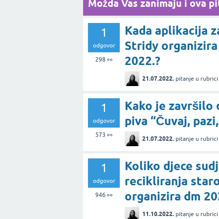
Možda Vas zanimaju i ova pit
Kada aplikacija 
1
Stridy organizira
odgovor
2022.?
298
👀
21.07.2022.
pitanje
u rubric
Kako je završilo
1
piva “Čuvaj, pazi
odgovor
573
👀
21.07.2022.
pitanje
u rubric
Koliko djece sudje
1
recikliranja star
odgovor
organizira dm 20
946
👀
11.10.2022.
pitanje
u rubric