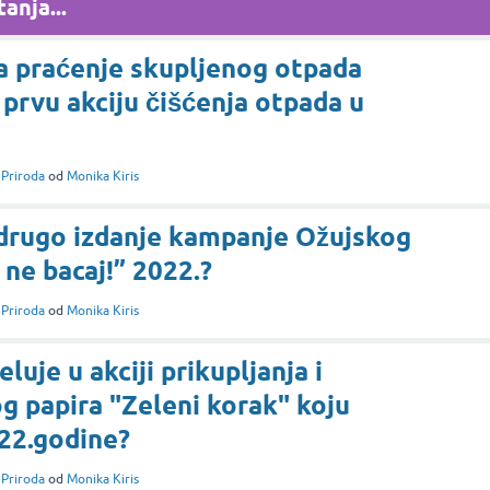
anja...
za praćenje skupljenog otpada
 prvu akciju čišćenja otpada u
i
Priroda
od
Monika Kiris
 drugo izdanje kampanje Ožujskog
, ne bacaj!” 2022.?
i
Priroda
od
Monika Kiris
luje u akciji prikupljanja i
og papira "Zeleni korak" koju
22.godine?
i
Priroda
od
Monika Kiris