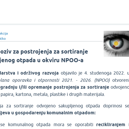
kcija
atko
oziv za postrojenja za sortiranje
jenog otpada u okviru NPOO-a
arstva i održivog razvoja
objavilo je 4. studenoga 2022. 
plana oporavka i otpornosti 2021. - 2026. (NPOO)
otvoren
zgradnju i/ili opremanje postrojenja za sortiranje
odvojen
apira, kartona, metala, plastike i drugih materijala.
ja za sortiranje odvojeno sakupljenog otpada doprinosi s
iljeva u gospodarenju komunalnim otpadom:
se komunalnog otpada mora se oporabiti
recikliranjem