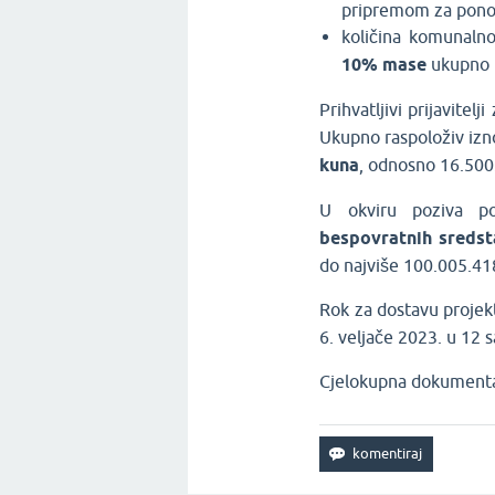
pripremom za pono
količina komunaln
10% mase
ukupno 
Prihvatljivi prijavitelj
Ukupno raspoloživ izn
kuna
, odnosno 16.500
U okviru poziva p
bespovratnih sreds
do najviše 100.005.41
Rok za dostavu projek
6. veljače 2023. u 12 s
Cjelokupna dokumenta