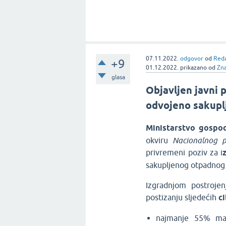
07.11.2022.
odgovor
od
Reda
+9
01.12.2022.
prikazano
od
Zn
glasa
Objavljen javni p
odvojeno sakupl
Ministarstvo gospod
okviru
Nacionalnog 
privremeni poziv za i
sakupljenog otpadnog p
Izgradnjom postrojen
postizanju sljedećih
c
najmanje 55% ma