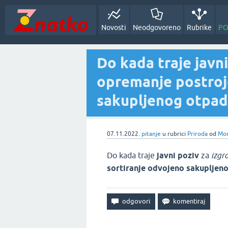
Novosti
Neodgovoreno
Rubrike
PO
Do kada traje javni 
opremanje postroj
sakupljenog otpad
07.11.2022.
pitanje
u rubrici
Priroda
od
Mon
Do kada traje
javni poziv
za
izgr
sortiranje odvojeno sakupljen