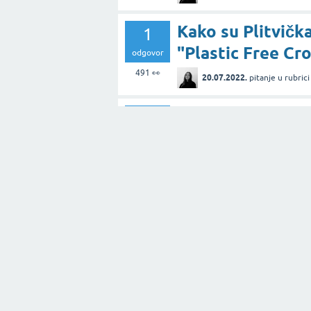
Kako su Plitvičk
1
"Plastic Free Cro
odgovor
491
👀
20.07.2022.
pitanje
u rubric
Na koji je način 
1
količinu odbačen
odgovor
382
👀
01.08.2022.
pitanje
u rubric