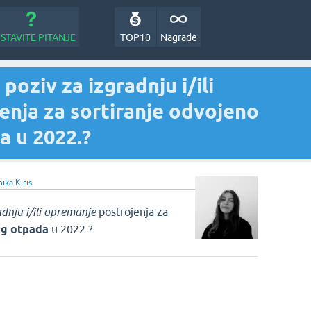
STAVITE PITANJE
TOP10
Nagrade
poziv za izgradnju i/ili
enja za sortiranje odvojeno
a u 2022.?
ika Kiris
adnju i/ili opremanje
postrojenja za
og otpada
u 2022.?