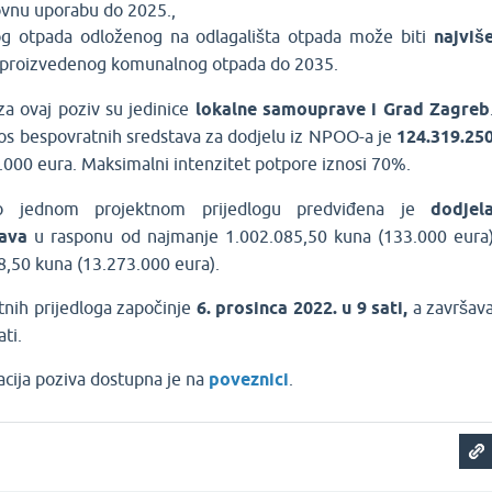
vnu uporabu do 2025.,
og otpada odloženog na odlagališta otpada može biti
najviš
proizvedenog komunalnog otpada do 2035.
i za ovaj poziv su jedinice
lokalne samouprave i Grad Zagreb
os bespovratnih sredstava za dodjelu iz NPOO-a je
124.319.25
.000 eura. Maksimalni intenzitet potpore iznosi 70%.
o jednom projektnom prijedlogu predviđena je
dodjel
tava
u rasponu od najmanje 1.002.085,50 kuna (133.000 eura
8,50 kuna (13.273.000 eura).
tnih prijedloga započinje
6. prosinca 2022. u 9 sati,
a završav
ati.
cija poziva dostupna je na
poveznici
.