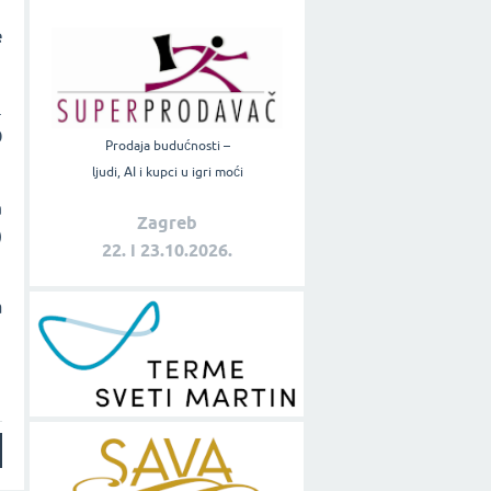
e
.
0
Prodaja budućnosti –
ljudi, AI i kupci u igri moći
a
Zagreb
)
22. i 23.10.2026.
a