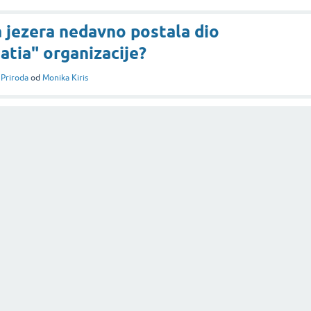
a jezera nedavno postala dio
atia" organizacije?
i
Priroda
od
Monika Kiris
dm u 2022. odlučio smanjiti
e plastike?
i
Kozmetika i estetika
od
Monika Kiris