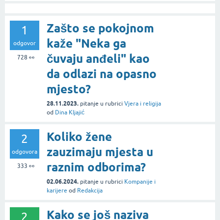
Zašto se pokojnom
1
kaže "Neka ga
odgovor
čuvaju anđeli" kao
728
👀
da odlazi na opasno
mjesto?
28.11.2023.
pitanje
u rubrici
Vjera i religija
od
Dina Kljajić
Koliko žene
2
zauzimaju mjesta u
odgovora
raznim odborima?
333
👀
02.06.2024.
pitanje
u rubrici
Kompanije i
karijere
od
Redakcija
Kako se još naziva
2