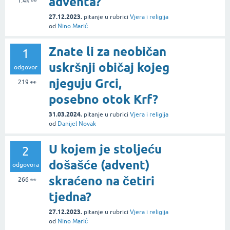
adventa?
1.4k
👀
27.12.2023.
pitanje
u rubrici
Vjera i religija
od
Nino Marić
Znate li za neobičan
1
uskršnji običaj kojeg
odgovor
njeguju Grci,
219
👀
posebno otok Krf?
31.03.2024.
pitanje
u rubrici
Vjera i religija
od
Danijel Novak
U kojem je stoljeću
2
došašće (advent)
odgovora
skraćeno na četiri
266
👀
tjedna?
27.12.2023.
pitanje
u rubrici
Vjera i religija
od
Nino Marić