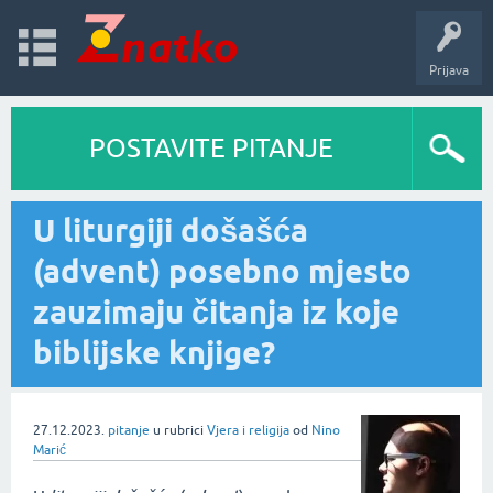
Prijava
POSTAVITE PITANJE
U liturgiji došašća
(advent) posebno mjesto
zauzimaju čitanja iz koje
biblijske knjige?
27.12.2023.
pitanje
u rubrici
Vjera i religija
od
Nino
Marić