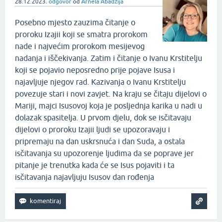
28.12.2023.
odgovor
od
Arnela Abadžija
Posebno mjesto zauzima čitanje o
proroku Izajii koji se smatra prorokom
nade i najvećim prorokom mesijevog
nadanja i iščekivanja. Zatim i čitanje o Ivanu Krstitelju
koji se pojavio neposredno prije pojave Isusa i
najavljuje njegov rad. Kazivanja o Ivanu Krstitelju
povezuje stari i novi zavjet. Na kraju se čitaju dijelovi o
Mariji, majci Isusovoj koja je posljednja karika u nadi u
dolazak spasitelja. U prvom djelu, dok se isčitavaju
dijelovi o proroku Izajii ljudi se upozoravaju i
pripremaju na dan uskrsnuća i dan Suda, a ostala
isčitavanja su upozorenje ljudima da se poprave jer
pitanje je trenutka kada će se Isus pojaviti i ta
isčitavanja najavljuju Isusov dan rođenja