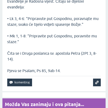
Evanđelje je Radosna vijest. Čitaju se dijelovi
evanđelja:
• Lk 3, 4-6: "Pripravute put Gospodinu, poravnajte mu
staze; svako će tijelo vidjeti spasenje Božje."
• Mk 1, 1-8: "Pripravite put Gospodinu, poravnite mu
staze."
Čita se i Druga poslanica sv. apostola Petra (2Pt 3, 8-
14).
Pjeva se Psalam; Ps 85, 9ab-14.
Možda Vas zanimaju i ova pitanja...