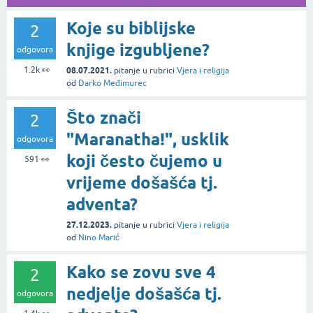
Koje su biblijske
2
knjige izgubljene?
odgovora
1.2k
👀
08.07.2021.
pitanje
u rubrici
Vjera i religija
od
Darko Međimurec
Što znači
2
"Maranatha!", usklik
odgovora
koji često čujemo u
591
👀
vrijeme došašća tj.
adventa?
27.12.2023.
pitanje
u rubrici
Vjera i religija
od
Nino Marić
Kako se zovu sve 4
2
nedjelje došašća tj.
odgovora