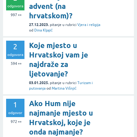
advent (na
odgovora
hrvatskom)?
997
👀
27.12.2023.
pitanje
u rubrici
Vjera i religija
od
Dina Kljajić
Koje mjesto u
2
Hrvatskoj vam je
odgovora
najdraže za
594
👀
ljetovanje?
03.01.2025.
pitanje
u rubrici
Turizam i
putovanja
od
Martina Višnjić
Ako Hum nije
1
najmanje mjesto u
odgovor
Hrvatskoj, koje je
972
👀
onda najmanje?