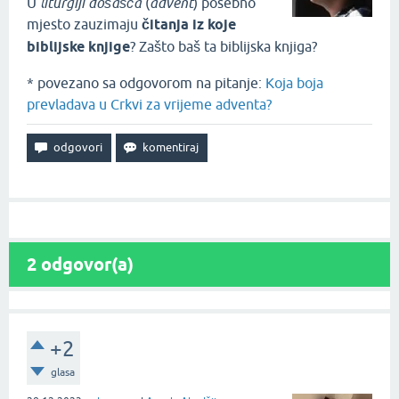
U
liturgiji došašća
(
advent
) posebno
mjesto zauzimaju
čitanja iz koje
biblijske knjige
? Zašto baš ta biblijska knjiga?
* povezano sa odgovorom na pitanje:
Koja boja
prevladava u Crkvi za vrijeme adventa?
2
odgovor(a)
+2
glasa