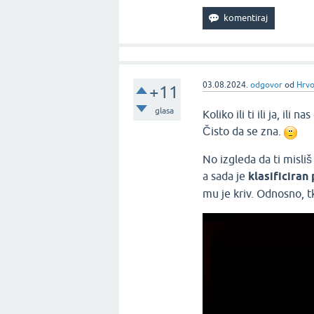
03.08.2024.
odgovor
od
Hrvo
+11
glasa
Koliko ili ti ili ja, il
Čisto da se zna.
No izgleda da ti misliš
a sada je
klasificiran
mu je kriv. Odnosno, tk