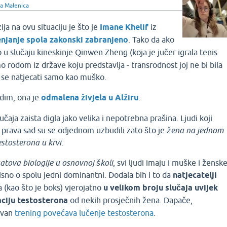
a Malenica
a na ovu situaciju je što je
Imane Khelif
iz
enjanje spola zakonski zabranjeno
. Tako da ako
o u slučaju kineskinje Qinwen Zheng
(koja je jučer igrala tenis
o rodom iz države koju predstavlja - transrodnost joj ne bi bila
se natjecati samo kao muško.
dim, ona je
odmalena živjela u Alžiru
.
čaja zaista digla jako velika i nepotrebna prašina. Ljudi koji
 prava sad su se odjednom uzbudili zato što je
žena na jednom
estosterona u krvi
.
satova biologije u osnovnoj školi
, svi ljudi imaju i muške i žensk
sno o spolu jedni dominantni. Dodala bih i to da
natjecatelji
a (kao što je boks) vjerojatno
u velikom broju slučaja uvijek
ciju testosterona
od nekih prosječnih žena. Dapače,
ivan
trening povećava lučenje testosterona
.