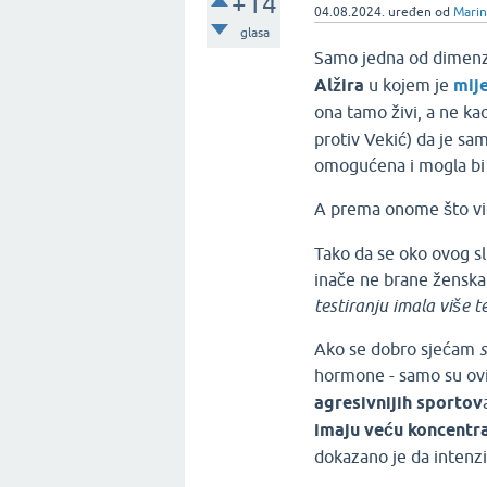
+14
04.08.2024.
uređen
od
Marin
glasa
Samo jedna od dimenzij
Alžira
u kojem je
mij
ona tamo živi, a ne ka
protiv Vekić) da je sam
omogućena i mogla bi 
A prema
onome što vi
Tako da se oko ovog slu
inače ne brane ženska
testiranju imala više t
Ako se dobro sjećam
hormone - samo su ovi
agresivnijih sportov
imaju veću koncentra
dokazano je da intenz