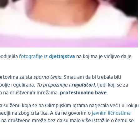
odijelila
fotografije iz
djetinjstva
na kojima je vidljivo da je
.
ortovima zaista
sporna tema
. Smatram da bi trebala biti
bolje regulirana.
To prepoznaju i
regulatori
, ljudi koji se za
ra na društvenim mrežama.
profesionalno bave
.
a su ženu koja se na Olimpijskim igrama natjecala već i u Tokiju
medijima zbog crta lica. A da ne govorim o
javnim ličnostima
e na društvene mreže bez da su malo više istražile o čemu se