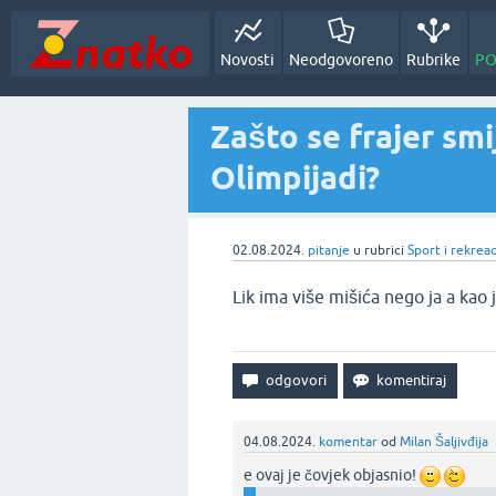
Novosti
Neodgovoreno
Rubrike
PO
Zašto se frajer sm
Olimpijadi?
02.08.2024.
pitanje
u rubrici
Sport i rekreac
Lik ima više mišića nego ja a kao 
04.08.2024.
komentar
od
Milan Šaljivđija
e ovaj je čovjek objasnio!