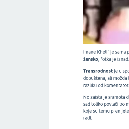
Imane Khelif je sama p
žensko
, fotka je iznad
Transrodnost
je u sp
dopuštena, ali možda 
razliku od komentato
No zaista je sramota d
sad toliko povlači po 
koje su temu prenijel
radi.