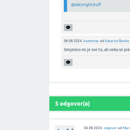
@daterightstuff
08.08.2024.
komentar
od
Katarina Benko
Smiješno mi je sve to, ali neka se piš
5
odgovor(a)
04.08.2024.
odgovor
od
Mari