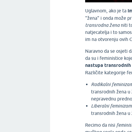
Uglavnom, ako je ta
I
"žena" i onda može pri
transrodna žena
niti t
natjecatelja i to samos
im na otvorenju ovih O
Naravno da se osjeti d
da su i feministice ko
nastupa transrodnih
Različite kategorije fe
Radikalni feminiza
transrodnih žena u 
nepravednu predno
Liberalni feminizam
transrodnih žena u
Recimo da nisi
feminis