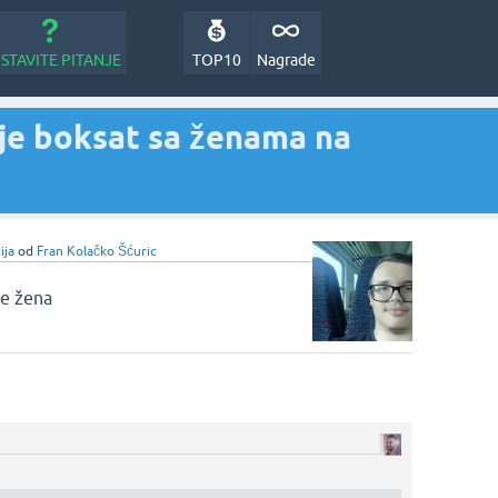
STAVITE PITANJE
TOP10
Nagrade
ije boksat sa ženama na
ija
od
Fran Kolačko Šćuric
je žena