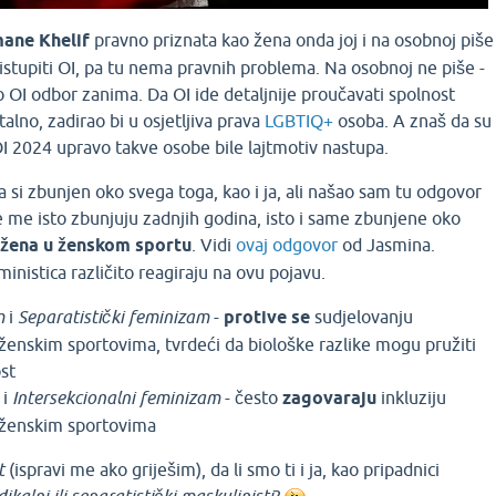
mane Khelif
pravno priznata kao žena onda joj i na osobnoj piše
stupiti OI, pa tu nema pravnih problema. Na osobnoj ne piše -
o OI odbor zanima. Da OI ide detaljnije proučavati spolnost
talno, zadirao bi u osjetljiva prava
LGBTIQ+
osoba. A znaš da su
I 2024 upravo takve osobe bile lajtmotiv nastupa.
a si zbunjen oko svega toga, kao i ja, ali našao sam tu odgovor
je me isto zbunjuju zadnjih godina, isto i same zbunjene oko
 žena u ženskom sportu
. Vidi
ovaj odgovor
od Jasmina.
ministica različito reagiraju na ovu pojavu.
m
i
Separatistički feminizam
-
protive se
sudjelovanju
ženskim sportovima, tvrdeći da biološke razlike mogu pružiti
st
i
Intersekcionalni feminizam
- često
zagovaraju
inkluziju
 ženskim sportovima
t
(ispravi me ako griješim), da li smo ti i ja, kao pripadnici