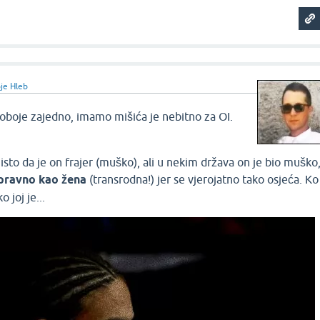
je Hleb
i nas oboje zajedno, imamo mišića je nebitno za OI.
 isto da je on frajer (muško), ali u nekim država on je bio muško
 pravno kao žena
(transrodna!) jer se vjerojatno tako osjeća. Ko
o joj je...