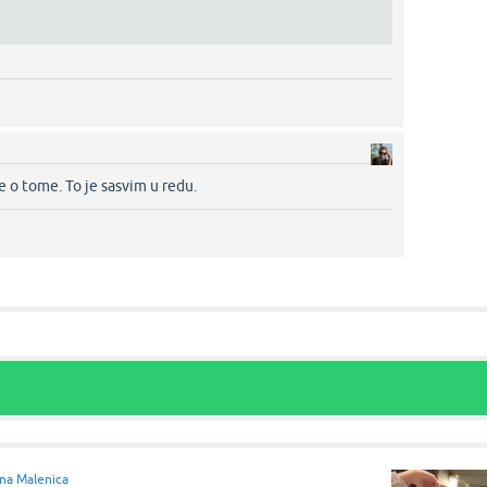
e o tome. To je sasvim u redu.‌
na Malenica