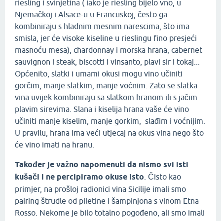
riesling i svinjetina ( iako je riesling bijelo vno, u
Njemačkoj i Alsace-u u Francuskoj, često ga
kombiniraju s hladnim mesnim narescima, što ima
smisla, jer će visoke kiseline u rieslingu fino presjeći
masnoću mesa), chardonnay i morska hrana, cabernet
sauvignon i steak, biscotti i vinsanto, plavi sir i tokaj...
Općenito, slatki i umami okusi mogu vino učiniti
gorčim, manje slatkim, manje voćnim. Zato se slatka
vina uvijek kombiniraju sa slatkom hranom ili s jačim
plavim sirevima. Slana i kiselija hrana vaše će vino
učiniti manje kiselim, manje gorkim, slađim i voćnijim.
U pravilu, hrana ima veći utjecaj na okus vina nego što
će vino imati na hranu.
Također je važno napomenuti da nismo svi isti
kušači i ne percipiramo okuse isto
. Čisto kao
primjer, na prošloj radionici vina Sicilije imali smo
pairing štrudle od piletine i šampinjona s vinom Etna
Rosso. Nekome je bilo totalno pogođeno, ali smo imali