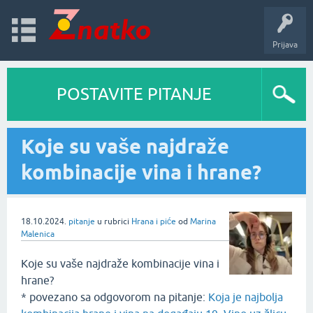
Prijava
POSTAVITE PITANJE
Koje su vaše najdraže
kombinacije vina i hrane?
18.10.2024.
pitanje
u rubrici
Hrana i piće
od
Marina
Malenica
Koje su vaše najdraže kombinacije vina i
hrane?
* povezano sa odgovorom na pitanje:
Koja je najbolja