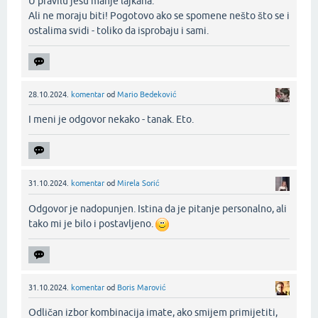
U pravilu jesu manje lajkana.
Ali ne moraju biti! Pogotovo ako se spomene nešto što se i
ostalima svidi - toliko da isprobaju i sami.‌
28.10.2024.
komentar
od
Mario Bedeković
I meni je odgovor nekako - tanak. Eto.‌
31.10.2024.
komentar
od
Mirela Sorić
Odgovor je nadopunjen. Istina da je pitanje personalno, ali
tako mi je bilo i postavljeno.
31.10.2024.
komentar
od
Boris Marović
Odličan izbor kombinacija imate, ako smijem primijetiti,