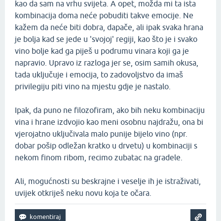
kao da sam na vrhu svijeta. A opet, možda mi ta ista
kombinacija doma neće pobuditi takve emocije. Ne
kažem da neće biti dobra, dapače, ali ipak svaka hrana
je bolja kad se jede u 'svojoj' regiji, kao što je i svako
vino bolje kad ga piješ u podrumu vinara koji ga je
napravio. Upravo iz razloga jer se, osim samih okusa,
tada uključuje i emocija, to zadovoljstvo da imaš
privilegiju piti vino na mjestu gdje je nastalo.
Ipak, da puno ne filozofiram, ako bih neku kombinaciju
vina i hrane izdvojio kao meni osobnu najdražu, ona bi
vjerojatno uključivala malo punije bijelo vino (npr.
dobar pošip odležan kratko u drvetu) u kombinaciji s
nekom finom ribom, recimo zubatac na gradele.
Ali, mogućnosti su beskrajne i veselje ih je istraživati,
uvijek otkriješ neku novu koja te očara.