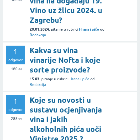
vina na događaju 19.
Vino uz žlicu 2024. u
Zagrebu?
20.01.2024.
pitanje
u rubrici
Hrana i piće
od
Redakcija
Kakva su vina
1
vinarije Nofta i koje
odgovor
sorte proizvode?
180
👀
15.03.
pitanje
u rubrici
Hrana i piće
od
Redakcija
Koje su novosti u
1
sustavu ocjenjivanja
odgovor
vina i jakih
288
👀
alkoholnih pića uoči
Vinistre 2025.?