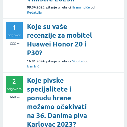
09.04.2025.
pitanje
u rubrici
Hrana i piće
od
Redakcija
Koje su vaše
1
recenzije za mobitel
odgovor
Huawei Honor 20 i
222
👀
P30?
16.01.2024.
pitanje
u rubrici
Mobitel
od
Ivan Ivić
Koje pivske
2
specijalitete i
odgovora
ponudu hrane
669
👀
možemo očekivati
na 36. Danima piva
Karlovac 2023?