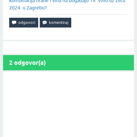
kombinacija hrane i vina na događaju 19. Vino uz žlicu
2024. u Zagrebu?
2
odgovor(a)