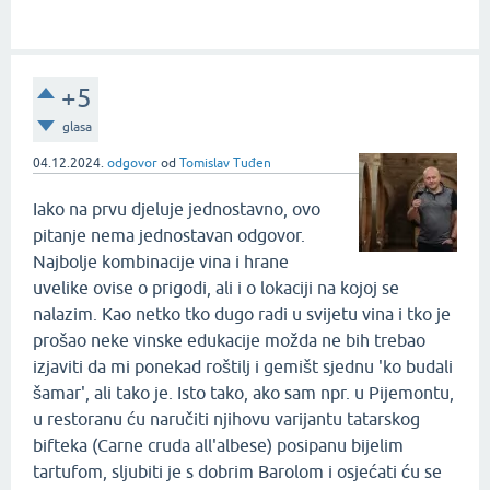
+5
glasa
04.12.2024.
odgovor
od
Tomislav Tuđen
Iako na prvu djeluje jednostavno, ovo
pitanje nema jednostavan odgovor.
Najbolje kombinacije vina i hrane
uvelike ovise o prigodi, ali i o lokaciji na kojoj se
nalazim. Kao netko tko dugo radi u svijetu vina i tko je
prošao neke vinske edukacije možda ne bih trebao
izjaviti da mi ponekad roštilj i gemišt sjednu 'ko budali
šamar', ali tako je. Isto tako, ako sam npr. u Pijemontu,
u restoranu ću naručiti njihovu varijantu tatarskog
bifteka (Carne cruda all'albese) posipanu bijelim
tartufom, sljubiti je s dobrim Barolom i osjećati ću se