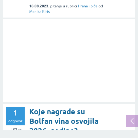
18.08.2023.
pitanje
u rubrici
Hrana i piće
od
Monika Kiris
Koje nagrade su
1
Bolfan vina osvojila
odgovor
2026. godine?
157
👀