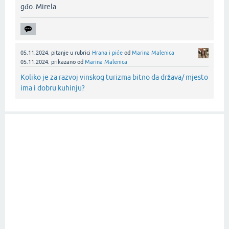
gđo. Mirela‌
05.11.2024.
pitanje
u rubrici
Hrana i piće
od
Marina Malenica
05.11.2024.
prikazano
od
Marina Malenica
Koliko je za razvoj vinskog turizma bitno da država/ mjesto
ima i dobru kuhinju?