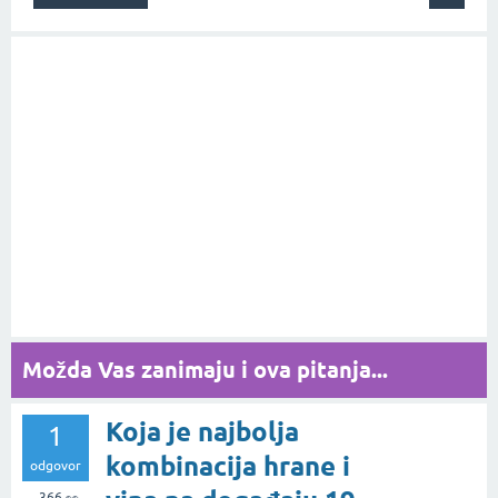
Možda Vas zanimaju i ova pitanja...
Koja je najbolja
1
kombinacija hrane i
odgovor
366
👀