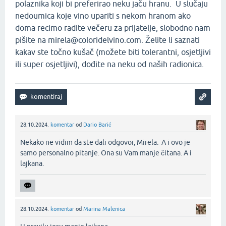
polaznika koji bi preferirao neku jaču hranu. U slučaju
nedoumica koje vino upariti s nekom hranom ako
doma recimo radite večeru za prijatelje, slobodno nam
pišite na mirela@coloridelvino.com. Želite li saznati
kakav ste točno kušač (možete biti tolerantni, osjetljivi
ili super osjetljivi), dođite na neku od naših radionica.
28.10.2024.
komentar
od
Dario Barić
Nekako ne vidim da ste dali odgovor, Mirela. A i ovo je
samo personalno pitanje. Ona su Vam manje čitana. A i
lajkana.‌
28.10.2024.
komentar
od
Marina Malenica