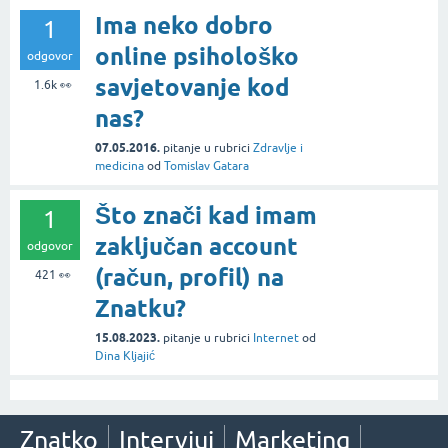
Ima neko dobro
1
online psihološko
odgovor
savjetovanje kod
1.6k
👀
nas?
07.05.2016.
pitanje
u rubrici
Zdravlje i
medicina
od
Tomislav Gatara
Što znači kad imam
1
zaključan account
odgovor
(račun, profil) na
421
👀
Znatku?
15.08.2023.
pitanje
u rubrici
Internet
od
Dina Kljajić
Znatko
Intervjui
Marketing