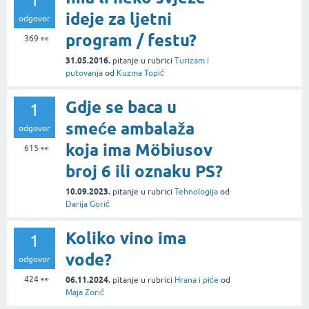
1
ideje za ljetni
odgovor
program / festu?
369
👀
31.05.2016.
pitanje
u rubrici
Turizam i
putovanja
od
Kuzma Topić
Gdje se baca u
1
smeće ambalaža
odgovor
koja ima Möbiusov
615
👀
broj 6 ili oznaku PS?
10.09.2023.
pitanje
u rubrici
Tehnologija
od
Darija Gorić
Koliko vino ima
1
vode?
odgovor
424
👀
06.11.2024.
pitanje
u rubrici
Hrana i piće
od
Maja Zorić