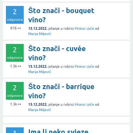
Što znači - bouquet
2
vino?
odgovora
616
👀
13.12.2022.
pitanje
u rubrici
Hrana i piće
od
Marija Miljević
Što znači - cuvée
2
vino?
odgovora
1.5k
👀
13.12.2022.
pitanje
u rubrici
Hrana i piće
od
Marija Miljević
Što znači - barrique
2
vino?
odgovora
1.3k
👀
13.12.2022.
pitanje
u rubrici
Hrana i piće
od
Marija Miljević
Ima li neko svjeze