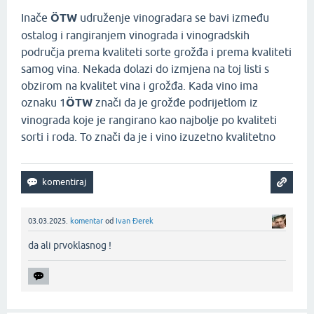
Inače
ÖTW
udruženje vinogradara se bavi između
ostalog i rangiranjem vinograda i vinogradskih
područja prema kvaliteti sorte grožđa i prema kvaliteti
samog vina. Nekada dolazi do izmjena na toj listi s
obzirom na kvalitet vina i grožđa. Kada vino ima
oznaku 1
ÖTW
znači da je grožđe podrijetlom iz
vinograda koje je rangirano kao najbolje po kvaliteti
sorti i roda. To znači da je i vino izuzetno kvalitetno
03.03.2025.
komentar
od
Ivan Đerek
da ali prvoklasnog !‌