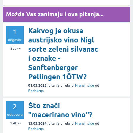
Možda Vas zanimaju i ova pitanja...
Kakvog je okusa
1
austrijsko vino Nigl
odgovor
sorte zeleni silvanac
280
👀
i oznake -
Senftenberger
Pellingen 1ÖTW?
01.03.2025.
pitanje
u rubrici
Hrana i piće
od
Redakcija
Što znači
2
"macerirano vino"?
odgovora
1.4k
👀
13.03.2024.
pitanje
u rubrici
Hrana i piće
od
Redakcija