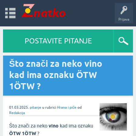
Prijava
POSTAVITE PITANJE
Što znači za neko vino
kad ima oznaku ÖTW
1ÖTW ?
01.03.2025.
pitanje
u rubrici
Hrana i piće
od
Redakcija
Što znači za neko
vino
kad ima oznaku
ÖTW 1ÖTW
?