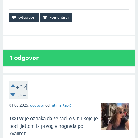
1
odgovor
+14
glasa
01.03.2025.
odgovor
od
Fatima Kapić
1ÖTW
je oznaka da se radi o vinu koje je
podrijetlom iz prvog vinograda po
kvaliteti.