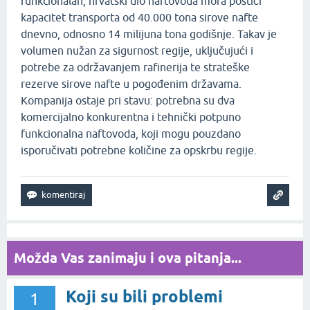
funkcionalan, hrvatski dio naftovoda mora postići
kapacitet transporta od 40.000 tona sirove nafte
dnevno, odnosno 14 milijuna tona godišnje. Takav je
volumen nužan za sigurnost regije, uključujući i
potrebe za održavanjem rafinerija te strateške
rezerve sirove nafte u pogođenim državama.
Kompanija ostaje pri stavu: potrebna su dva
komercijalno konkurentna i tehnički potpuno
funkcionalna naftovoda, koji mogu pouzdano
isporučivati potrebne količine za opskrbu regije.
Možda Vas zanimaju i ova pitanja...
Koji su bili problemi
1