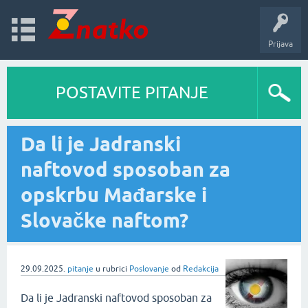
Prijava
POSTAVITE PITANJE
Da li je Jadranski
naftovod sposoban za
opskrbu Mađarske i
Slovačke naftom?
29.09.2025.
pitanje
u rubrici
Poslovanje
od
Redakcija
Da li je Jadranski naftovod sposoban za