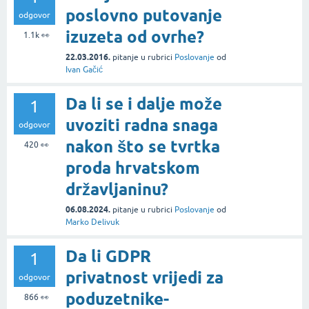
poslovno putovanje
odgovor
izuzeta od ovrhe?
1.1k
👀
22.03.2016.
pitanje
u rubrici
Poslovanje
od
Ivan Gačić
Da li se i dalje može
1
uvoziti radna snaga
odgovor
nakon što se tvrtka
420
👀
proda hrvatskom
državljaninu?
06.08.2024.
pitanje
u rubrici
Poslovanje
od
Marko Delivuk
Da li GDPR
1
privatnost vrijedi za
odgovor
poduzetnike-
866
👀