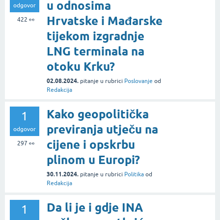
u odnosima
odgovor
Hrvatske i Mađarske
422
👀
tijekom izgradnje
LNG terminala na
otoku Krku?
02.08.2024.
pitanje
u rubrici
Poslovanje
od
Redakcija
Kako geopolitička
1
previranja utječu na
odgovor
cijene i opskrbu
297
👀
plinom u Europi?
30.11.2024.
pitanje
u rubrici
Politika
od
Redakcija
Da li je i gdje INA
1