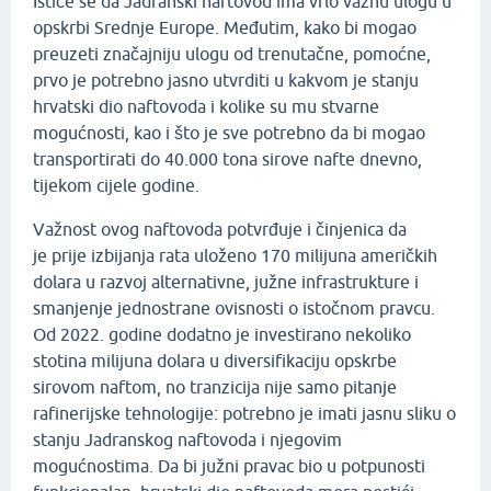
Ističe se da Jadranski naftovod ima vrlo važnu ulogu u
opskrbi Srednje Europe. Međutim, kako bi mogao
preuzeti značajniju ulogu od trenutačne, pomoćne,
prvo je potrebno jasno utvrditi u kakvom je stanju
hrvatski dio naftovoda i kolike su mu stvarne
mogućnosti, kao i što je sve potrebno da bi mogao
transportirati do 40.000 tona sirove nafte dnevno,
tijekom cijele godine.
Važnost ovog naftovoda potvrđuje i činjenica da
je prije izbijanja rata uloženo 170 milijuna američkih
dolara u razvoj alternativne, južne infrastrukture i
smanjenje jednostrane ovisnosti o istočnom pravcu.
Od 2022. godine dodatno je investirano nekoliko
stotina milijuna dolara u diversifikaciju opskrbe
sirovom naftom, no tranzicija nije samo pitanje
rafinerijske tehnologije: potrebno je imati jasnu sliku o
stanju Jadranskog naftovoda i njegovim
mogućnostima. Da bi južni pravac bio u potpunosti