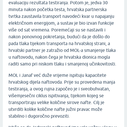
evaluaciju rezultata testiranja. Potom je, jedva 30
minuta nakon početka testa, hrvatska partnerska
tvrtka zaustavila transport navodeći kvar u napajanju
električnom energijom, a sustav je bio izvan funkcije
više od sat vremena. Poremećaji su se nastavili i
nakon ponovnog pokretanja, budući da je došlo do
pada tlaka tijekom transporta na hrvatskoj strani, a
hrvatski partner je zatražio od MOL-a smanjenje tlaka
u naftovodu, nakon čega je hrvatska dionica mogla
raditi samo pri niskom tlaku i smanjenoj učinkovitosti.
MOL i Janaf već duže vrijeme ispituju kapacitete
hrvatskog dijela naftovoda. Prije su provedena manja
testiranja, a ovog rujna započeo je i sveobuhvatan,
višemjesečni ciklus ispitivanja, tijekom kojeg se
transportiraju velike količine sirove nafte. Cilj je
utvrditi kolike količine nafte južni pravac može
stabilno i dugoročno prevoziti.