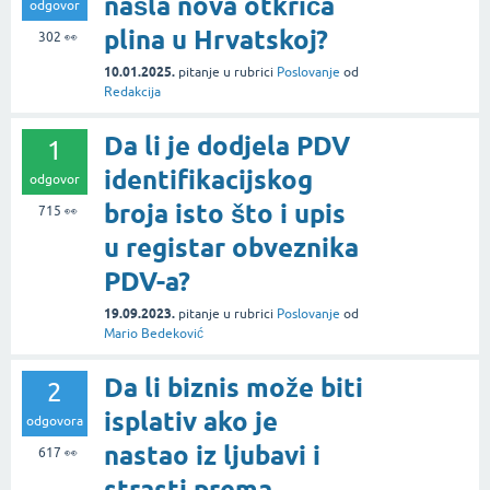
našla nova otkrića
odgovor
plina u Hrvatskoj?
302
👀
10.01.2025.
pitanje
u rubrici
Poslovanje
od
Redakcija
Da li je dodjela PDV
1
identifikacijskog
odgovor
broja isto što i upis
715
👀
u registar obveznika
PDV-a?
19.09.2023.
pitanje
u rubrici
Poslovanje
od
Mario Bedeković
Da li biznis može biti
2
isplativ ako je
odgovora
nastao iz ljubavi i
617
👀
strasti prema