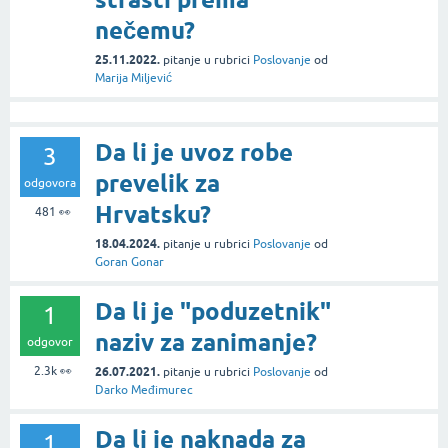
nečemu?
25.11.2022.
pitanje
u rubrici
Poslovanje
od
Marija Miljević
Da li je uvoz robe
3
prevelik za
odgovora
Hrvatsku?
481
👀
18.04.2024.
pitanje
u rubrici
Poslovanje
od
Goran Gonar
Da li je "poduzetnik"
1
naziv za zanimanje?
odgovor
2.3k
👀
26.07.2021.
pitanje
u rubrici
Poslovanje
od
Darko Međimurec
Da li je naknada za
1