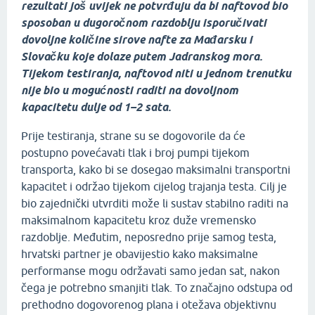
rezultati još uvijek ne potvrđuju da bi naftovod bio
sposoban u dugoročnom razdoblju isporučivati
dovoljne količine sirove nafte za Mađarsku i
Slovačku koje dolaze putem Jadranskog mora.
Tijekom testiranja, naftovod niti u jednom trenutku
nije bio u mogućnosti raditi na dovoljnom
kapacitetu dulje od 1–2 sata.
Prije testiranja, strane su se dogovorile da će
postupno povećavati tlak i broj pumpi tijekom
transporta, kako bi se dosegao maksimalni transportni
kapacitet i održao tijekom cijelog trajanja testa. Cilj je
bio zajednički utvrditi može li sustav stabilno raditi na
maksimalnom kapacitetu kroz duže vremensko
razdoblje. Međutim, neposredno prije samog testa,
hrvatski partner je obavijestio kako maksimalne
performanse mogu održavati samo jedan sat, nakon
čega je potrebno smanjiti tlak. To značajno odstupa od
prethodno dogovorenog plana i otežava objektivnu