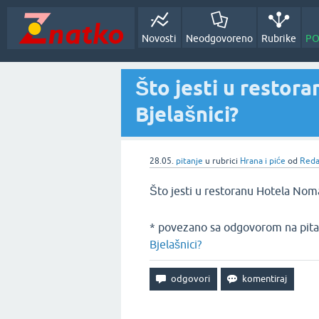
Novosti
Neodgovoreno
Rubrike
PO
Što jesti u restor
Bjelašnici?
28.05.
pitanje
u rubrici
Hrana i piće
od
Reda
Što jesti u restoranu Hotela Noma
* povezano sa odgovorom na pita
Bjelašnici?