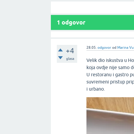
1
odgovor
28.05.
odgovor
od
Marina Vu
+4
glasa
Velik dio iskustva u 
koja ovdje nije samo d
U restoranu i gastro p
suvremeni pristup prip
i urbano.