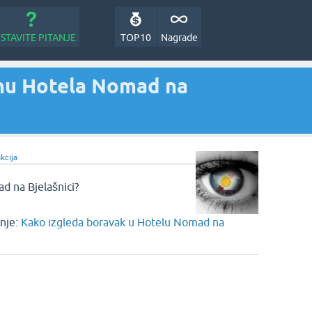
STAVITE PITANJE
TOP10
Nagrade
anu Hotela Nomad na
kcija
d na Bjelašnici?
nje:
Kako izgleda boravak u Hotelu Nomad na