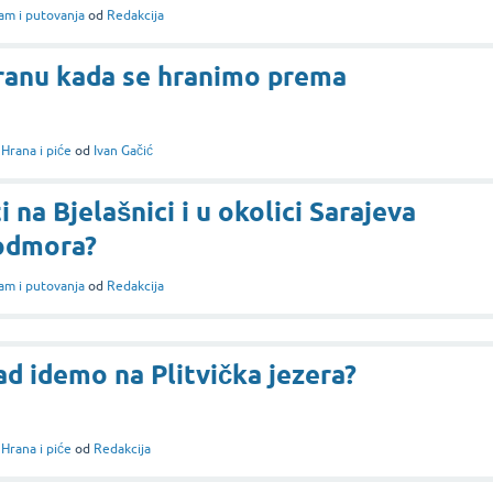
am i putovanja
od
Redakcija
oranu kada se hranimo prema
i
Hrana i piće
od
Ivan Gačić
ti na Bjelašnici i u okolici Sarajeva
 odmora?
am i putovanja
od
Redakcija
kad idemo na Plitvička jezera?
i
Hrana i piće
od
Redakcija