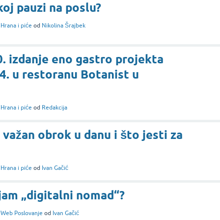
koj pauzi na poslu?
i
Hrana i piće
od
Nikolina Šrajbek
0. izdanje eno gastro projekta
4. u restoranu Botanist u
i
Hrana i piće
od
Redakcija
važan obrok u danu i što jesti za
i
Hrana i piće
od
Ivan Gačić
jam „digitalni nomad“?
i
Web Poslovanje
od
Ivan Gačić