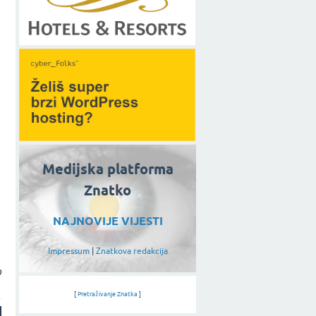
Medijska platforma
Znatko
NAJNOVIJE VIJESTI
Impressum
|
Znatkova redakcija
o
[
Pretraživanje Znatka
]