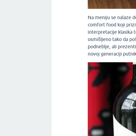
Na meniju se nalaze do
comfort food koji priz
interpretacije klasika 
osmišljeno tako da poš
podneblje, ali prezen
novoj generaciji putni