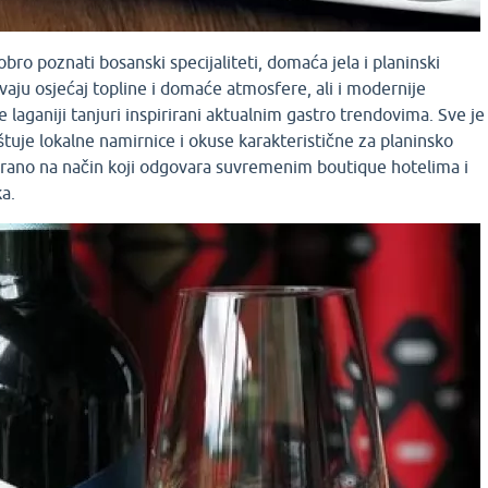
bro poznati bosanski specijaliteti, domaća jela i planinski
ivaju osjećaj topline i domaće atmosfere, ali i modernije
te laganiji tanjuri inspirirani aktualnim gastro trendovima. Sve je
tuje lokalne namirnice i okuse karakteristične za planinsko
tirano na način koji odgovara suvremenim boutique hotelima i
ka.