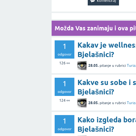
Možda Vas zanimaju i ova pit
Kakav je wellnes
1
Bjelašnici?
odgovor
126
👀
28.05.
pitanje
u rubrici
Turiz
Kakve su sobe i 
1
Bjelašnici?
odgovor
124
👀
28.05.
pitanje
u rubrici
Turiz
Kako izgleda bo
1
Bjelašnici?
odgovor