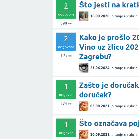
Što jesti na krat
2
odgovora
18.09.2020.
pitanje
u rubric
598
👀
Kako je prošlo 2
2
Vino uz žlicu 202
odgovora
Zagrebu?
1.2k
👀
21.06.2024.
pitanje
u rubric
Zašto je doručak 
1
doručak?
odgovor
574
👀
03.08.2021.
pitanje
u rubric
Što označava po
1
odgovor
20.09.2021.
pitanje
u rubric