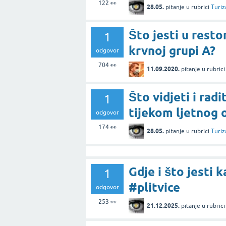
122
👀
28.05.
pitanje
u rubrici
Turiz
Što jesti u rest
1
krvnoj grupi A?
odgovor
704
👀
11.09.2020.
pitanje
u rubric
Što vidjeti i radi
1
tijekom ljetnog
odgovor
174
👀
28.05.
pitanje
u rubrici
Turiz
Gdje i što jesti 
1
#plitvice
odgovor
253
👀
21.12.2025.
pitanje
u rubric