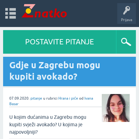
Prijava
POSTAVITE PITANJE
Gdje u Zagrebu mogu
kupiti avokado?
07.09.2020.
pitanje
u rubrici
Hrana i piće
od
Ivana
Basar
U kojim dućanima u Zagrebu mogu
kupiti svježi avokado? U kojima je
najpovoljniji?