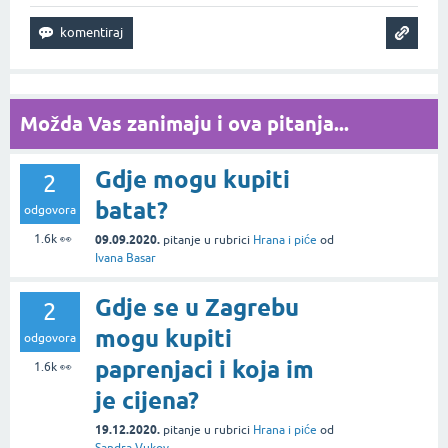
Možda Vas zanimaju i ova pitanja...
Gdje mogu kupiti
2
batat?
odgovora
1.6k
👀
09.09.2020.
pitanje
u rubrici
Hrana i piće
od
Ivana Basar
Gdje se u Zagrebu
2
mogu kupiti
odgovora
paprenjaci i koja im
1.6k
👀
je cijena?
19.12.2020.
pitanje
u rubrici
Hrana i piće
od