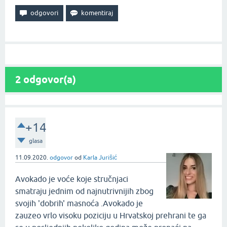
2
odgovor(a)
+14
glasa
11.09.2020.
odgovor
od
Karla Jurišić
Avokado je voće koje stručnjaci
smatraju jednim od najnutrivnijih zbog
svojih 'dobrih' masnoća .Avokado je
zauzeo vrlo visoku poziciju u Hrvatskoj prehrani te ga