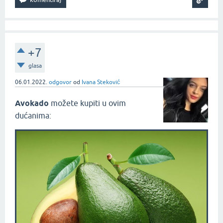
+7
glasa
06.01.2022.
odgovor
od
Ivana Steković
Avokado
možete kupiti u ovim
dućanima: