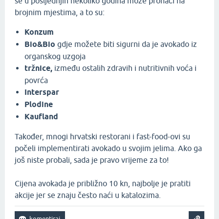
se u posljednjih nekoliko godina može pronaći na
brojnim mjestima, a to su:
Konzum
Bio&Bio
gdje možete biti sigurni da je avokado iz
organskog uzgoja
tržnice,
između ostalih zdravih i nutritivnih voća i
povrća
Interspar
Plodine
Kaufland
Također, mnogi hrvatski restorani i fast-food-ovi su
počeli implementirati avokado u svojim jelima. Ako ga
još niste probali, sada je pravo vrijeme za to!
Cijena avokada je približno 10 kn, najbolje je pratiti
akcije jer se znaju često naći u katalozima.