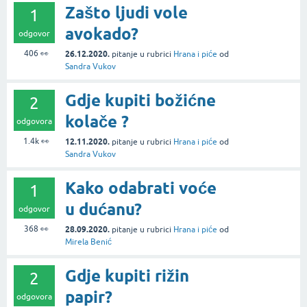
Zašto ljudi vole
1
avokado?
odgovor
406
👀
26.12.2020.
pitanje
u rubrici
Hrana i piće
od
Sandra Vukov
Gdje kupiti božićne
2
kolače ?
odgovora
1.4k
👀
12.11.2020.
pitanje
u rubrici
Hrana i piće
od
Sandra Vukov
Kako odabrati voće
1
u dućanu?
odgovor
368
👀
28.09.2020.
pitanje
u rubrici
Hrana i piće
od
Mirela Benić
Gdje kupiti rižin
2
papir?
odgovora