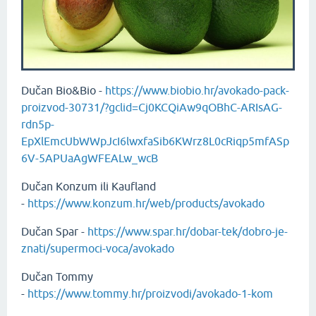
Dučan Bio&Bio -
https://www.biobio.hr/avokado-pack-
proizvod-30731/?gclid=Cj0KCQiAw9qOBhC-ARIsAG-
rdn5p-
EpXlEmcUbWWpJcI6lwxfaSib6KWrz8L0cRiqp5mfASp
6V-5APUaAgWFEALw_wcB
Dučan Konzum ili Kaufland
-
https://www.konzum.hr/web/products/avokado
Dučan Spar -
https://www.spar.hr/dobar-tek/dobro-je-
znati/supermoci-voca/avokado
Dučan Tommy
-
https://www.tommy.hr/proizvodi/avokado-1-kom