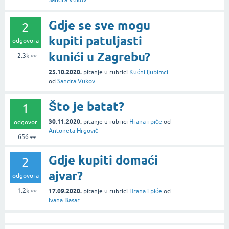
Sandra Vukov
Gdje se sve mogu
2
kupiti patuljasti
odgovora
kunići u Zagrebu?
2.3k
👀
25.10.2020.
pitanje
u rubrici
Kućni ljubimci
od
Sandra Vukov
Što je batat?
1
30.11.2020.
pitanje
u rubrici
Hrana i piće
od
odgovor
Antoneta Hrgović
656
👀
Gdje kupiti domaći
2
ajvar?
odgovora
1.2k
👀
17.09.2020.
pitanje
u rubrici
Hrana i piće
od
Ivana Basar