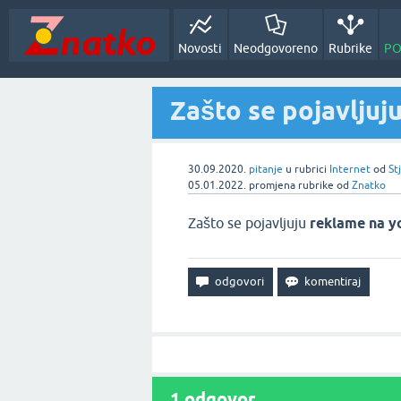
Novosti
Neodgovoreno
Rubrike
PO
Zašto se pojavljuj
30.09.2020.
pitanje
u rubrici
Internet
od
St
05.01.2022.
promjena rubrike
od
Znatko
Zašto se pojavljuju
reklame na y
1
odgovor