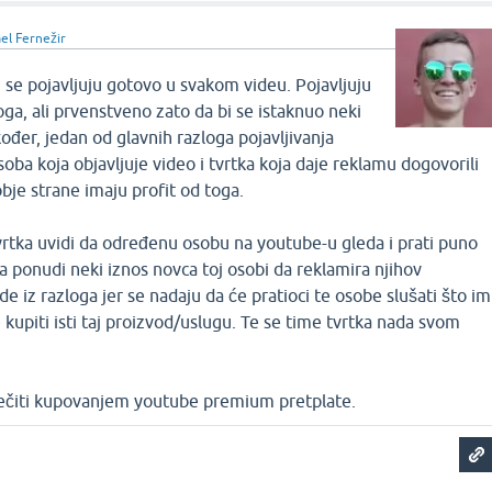
el Fernežir
se pojavljuju gotovo u svakom videu. Pojavljuju
oga, ali prvenstveno zato da bi se istaknuo neki
kođer, jedan od glavnih razloga pojavljivanja
soba koja objavljuje video i tvrtka koja daje reklamu dogovorili
bje strane imaju profit od toga.
rtka uvidi da određenu osobu na youtube-u gleda i prati puno
tka ponudi neki iznos novca toj osobi da reklamira njihov
e iz razloga jer se nadaju da će pratioci te osobe slušati što im
 kupiti isti taj proizvod/uslugu. Te se time tvrtka nada svom
ečiti kupovanjem youtube premium pretplate.