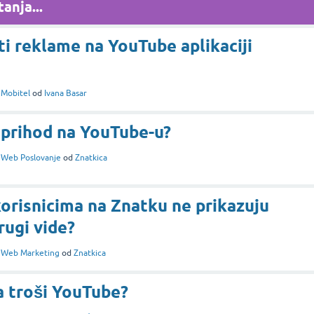
anja...
 reklame na YouTube aplikaciji
i
Mobitel
od
Ivana Basar
 prihod na YouTube-u?
i
Web Poslovanje
od
Znatkica
orisnicima na Znatku ne prikazuju
rugi vide?
i
Web Marketing
od
Znatkica
a troši YouTube?