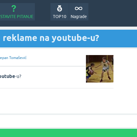
STAVITE PITANJE
TOP10
Nagrade
u reklame na youtube-u?
jepan Tomašević
outube
-u?