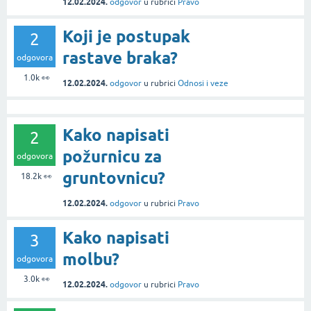
12.02.2024.
odgovor
u rubrici
Pravo
Koji je postupak
2
rastave braka?
odgovora
1.0k
👀
12.02.2024.
odgovor
u rubrici
Odnosi i veze
Kako napisati
2
požurnicu za
odgovora
gruntovnicu?
18.2k
👀
12.02.2024.
odgovor
u rubrici
Pravo
Kako napisati
3
molbu?
odgovora
3.0k
👀
12.02.2024.
odgovor
u rubrici
Pravo