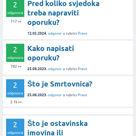
Pred koliko svjedoka
2
treba napraviti
odgovora
oporuku?
717
👀
12.02.2024.
odgovor
u rubrici
Pravo
Kako napisati
2
oporuku?
odgovora
702
👀
25.08.2023.
odgovor
u rubrici
Pravo
Što je Smrtovnica?
2
odgovora
25.08.2023.
odgovor
u rubrici
Pravo
2.1k
👀
Što je ostavinska
2
imovina ili
odgovora