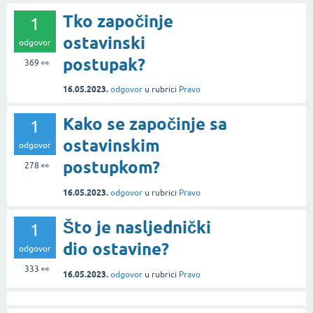
Tko započinje
1
ostavinski
odgovor
postupak?
369
👀
16.05.2023.
odgovor
u rubrici
Pravo
Kako se započinje sa
1
ostavinskim
odgovor
postupkom?
278
👀
16.05.2023.
odgovor
u rubrici
Pravo
Što je nasljednički
1
dio ostavine?
odgovor
333
👀
16.05.2023.
odgovor
u rubrici
Pravo