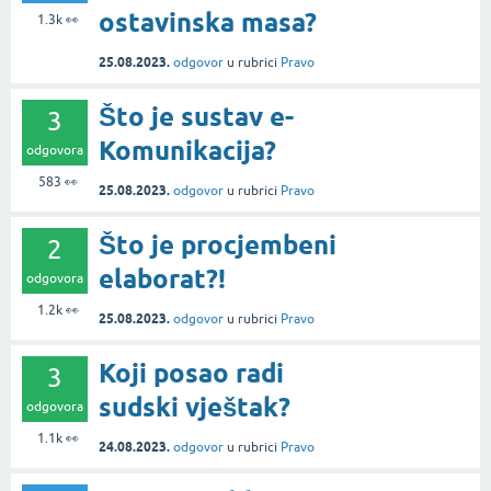
ostavinska masa?
1.3k
👀
25.08.2023.
odgovor
u rubrici
Pravo
Što je sustav e-
3
Komunikacija?
odgovora
583
👀
25.08.2023.
odgovor
u rubrici
Pravo
Što je procjembeni
2
elaborat?!
odgovora
1.2k
👀
25.08.2023.
odgovor
u rubrici
Pravo
Koji posao radi
3
sudski vještak?
odgovora
1.1k
👀
24.08.2023.
odgovor
u rubrici
Pravo