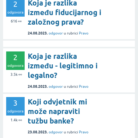
Koja je razlika
2
između fiducijarnog i
odgovora
založnog prava?
616
👀
24.08.2023.
odgovor
u rubrici
Pravo
Koja je razlika
2
između - legitimno i
odgovora
legalno?
3.5k
👀
24.08.2023.
odgovor
u rubrici
Pravo
Koji odvjetnik mi
3
može napraviti
odgovora
tužbu banke?
1.4k
👀
23.08.2023.
odgovor
u rubrici
Pravo