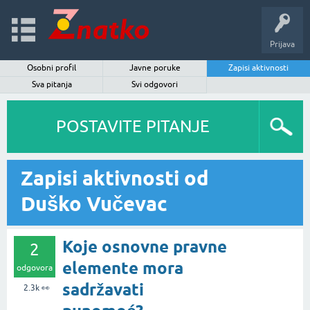
Prijava
Osobni profil
Javne poruke
Zapisi aktivnosti
Sva pitanja
Svi odgovori
POSTAVITE PITANJE
Zapisi aktivnosti od
Duško Vučevac
Koje osnovne pravne
2
elemente mora
odgovora
sadržavati
2.3k
👀