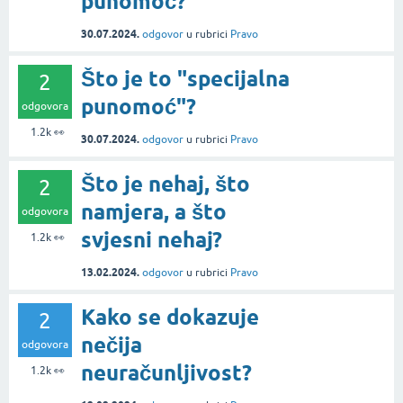
punomoć?
30.07.2024.
odgovor
u rubrici
Pravo
Što je to "specijalna
2
punomoć"?
odgovora
1.2k
👀
30.07.2024.
odgovor
u rubrici
Pravo
Što je nehaj, što
2
namjera, a što
odgovora
svjesni nehaj?
1.2k
👀
13.02.2024.
odgovor
u rubrici
Pravo
Kako se dokazuje
2
nečija
odgovora
neuračunljivost?
1.2k
👀