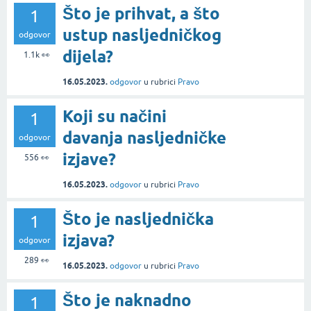
Što je prihvat, a što
1
ustup nasljedničkog
odgovor
dijela?
1.1k
👀
16.05.2023.
odgovor
u rubrici
Pravo
Koji su načini
1
davanja nasljedničke
odgovor
izjave?
556
👀
16.05.2023.
odgovor
u rubrici
Pravo
Što je nasljednička
1
izjava?
odgovor
289
👀
16.05.2023.
odgovor
u rubrici
Pravo
Što je naknadno
1