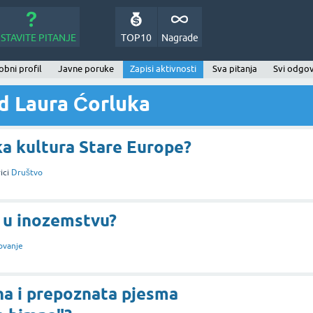
STAVITE PITANJE
TOP10
Nagrade
bni profil
Javne poruke
Zapisi aktivnosti
Sva pitanja
Svi odgov
od Laura Ćorluka
ka kultura Stare Europe?
ici
Društvo
 u inozemstvu?
ovanje
na i prepoznata pjesma