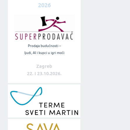
2026
Prodaja budućnosti –
ljudi, AI i kupci u igri moći
Zagreb
22. i 23.10.2026.