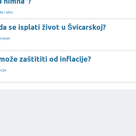
a himna"?
a i ples
da se isplati život u Švicarskoj?
ovanje
ože zaštititi od inflacije?
cije