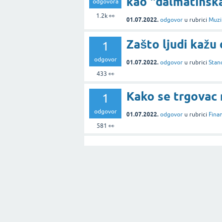
kao "dalmatinsk
odgovora
1.2k
👀
01.07.2022.
odgovor
u rubrici
Muzik
Zašto ljudi kažu 
1
odgovor
01.07.2022.
odgovor
u rubrici
Stan
433
👀
Kako se trgovac m
1
odgovor
01.07.2022.
odgovor
u rubrici
Finan
581
👀