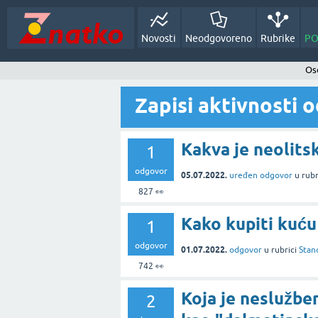
Novosti
Neodgovoreno
Rubrike
PO
Oso
Zapisi aktivnosti 
Kakva je neolits
1
odgovor
05.07.2022.
uređen odgovor
u rubr
827
👀
Kako kupiti kuću
1
odgovor
01.07.2022.
odgovor
u rubrici
Stan
742
👀
Koja je neslužbe
2