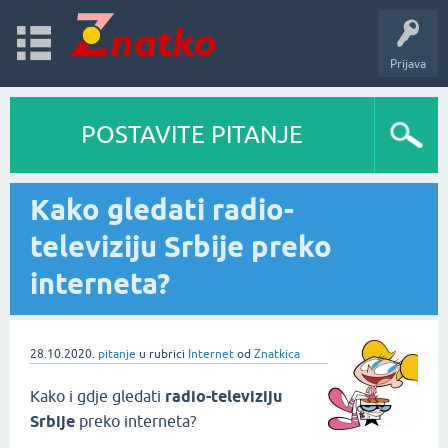
Prijava
POSTAVITE PITANJE
Kako gledati radio-
televiziju Srbije preko
interneta?
28.10.2020.
pitanje
u rubrici
Internet
od
Znatkica
Kako i gdje gledati
radio-televiziju
Srbije
preko interneta?