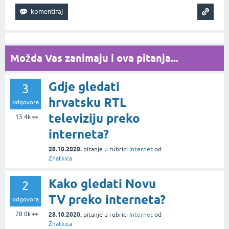
Možda Vas zanimaju i ova pitanja...
Gdje gledati
3
hrvatsku RTL
odgovora
televiziju preko
15.4k
👀
interneta?
28.10.2020.
pitanje
u rubrici
Internet
od
Znatkica
Kako gledati Novu
2
TV preko interneta?
odgovora
78.0k
👀
28.10.2020.
pitanje
u rubrici
Internet
od
Znatkica