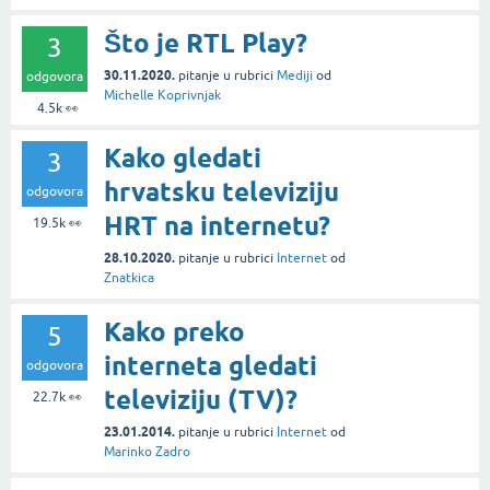
Što je RTL Play?
3
30.11.2020.
pitanje
u rubrici
Mediji
od
odgovora
Michelle Koprivnjak
4.5k
👀
Kako gledati
3
hrvatsku televiziju
odgovora
HRT na internetu?
19.5k
👀
28.10.2020.
pitanje
u rubrici
Internet
od
Znatkica
Kako preko
5
interneta gledati
odgovora
televiziju (TV)?
22.7k
👀
23.01.2014.
pitanje
u rubrici
Internet
od
Marinko Zadro