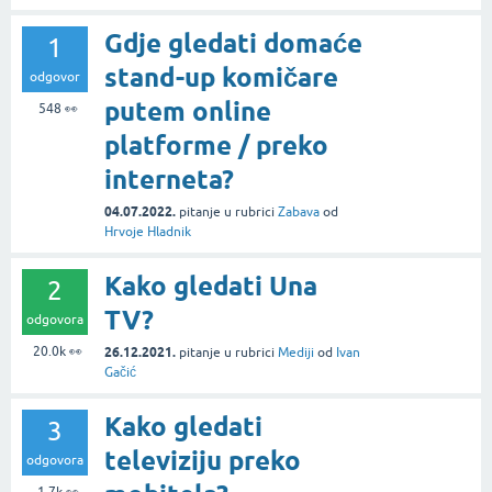
Gdje gledati domaće
1
stand-up komičare
odgovor
putem online
548
👀
platforme / preko
interneta?
04.07.2022.
pitanje
u rubrici
Zabava
od
Hrvoje Hladnik
Kako gledati Una
2
TV?
odgovora
20.0k
👀
26.12.2021.
pitanje
u rubrici
Mediji
od
Ivan
Gačić
Kako gledati
3
televiziju preko
odgovora