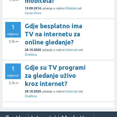
mobitela?
1.7k
👀
13.09.2014.
pitanje
u rubrici
Mobitel
od
Goran Dren
Gdje besplatno ima
1
TV na internetu za
odgovor
online gledanje?
3.5k
👀
28.10.2020.
pitanje
u rubrici
Internet
od
Znatkica
Gdje su TV programi
1
za gledanje uživo
odgovor
kroz internet?
3.7k
👀
28.10.2020.
pitanje
u rubrici
Internet
od
Znatkica