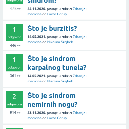
sindrom?
odgovora
4.4k
👀
24.11.2020.
pitanje
u rubrici
Zdravlje i
medicina
od
Lovro Gorup
Što je burzitis?
1
14.05.2021.
pitanje
u rubrici
Zdravlje i
odgovor
medicina
od
Nikolina Šrajbek
446
👀
Što je sindrom
1
karpalnog tunela?
odgovor
361
👀
14.05.2021.
pitanje
u rubrici
Zdravlje i
medicina
od
Nikolina Šrajbek
Što je sindrom
2
nemirnih nogu?
odgovora
914
👀
23.11.2020.
pitanje
u rubrici
Zdravlje i
medicina
od
Lovro Gorup