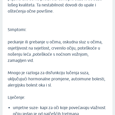
lošeg kvaliteta. Ta nestabilnost dovodi do upale i
oštećenja očne površine.
Simptomi:
peckanje ili grebanje u očima, oskudna sluz u očima,
osjetljivost na svjetlost, crvenilo očiju, poteškoće u
nošenju leća ,poteškoće s noćnom vožnjom,
zamagljen vid.
Mnogo je razloga za disfunkciju lučenja suza,
uključujući hormonalne promjene, autoimune bolesti,
alergijsku bolest oka i sl.
Liječenje:
umjetne suze- kapi za oči koje povećavaju vlažnost
očiju jedan je od najčešćih tretmana