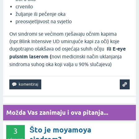
crvenilo
žuljanje ili pečenje oka
preosvjetljivost na svjetlo
Ovi sindromi se većinom rješavaju očnim kapima
(npr.Blink Intensive UD umirujuće kapi za oči) koje
dugotrajno olakšava od osjećaja suhih očiju
ili E-eye
pulsnim laserom (
novi medicinski način uklanjanja
sindroma suhog oka koji valja u 90% slučajeva)
Možda Vas zanimaju i ova pitanja...
Što je moyamoya
3