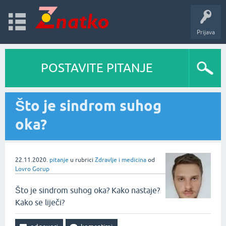
Prijava
POSTAVITE PITANJE
Što je sindrom suhog
oka?
22.11.2020.
pitanje
u rubrici
Zdravlje i medicina
od
Lovro Gorup
Što je sindrom suhog oka? Kako nastaje?
Kako se liječi?