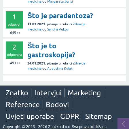
medicina
od
Margareta Jurisi
Što je paradentoza?
1
11.03.2021.
pitanje
u rubrici
Zdravlje i
odgovor
medicina
od
Sandra Vukov
649
👀
Što je to
2
gastroskopija?
odgovora
493
👀
24.01.2021.
pitanje
u rubrici
Zdravlje i
medicina
od
Augustina Kolak
Znatko
Intervjui
Marketing
Reference
Bodovi
Uvjeti uporabe
GDPR
Sitemap
Copyright © 2013 - 2026 Znatko d.o.o. Sva prava pridržana.