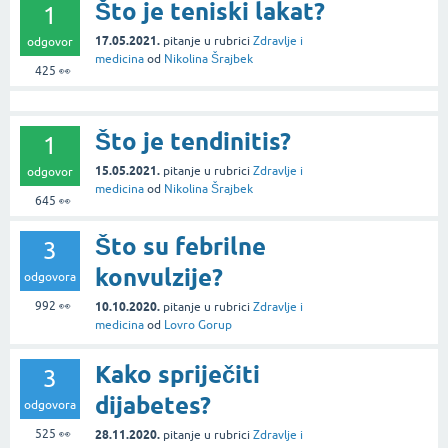
Što je teniski lakat?
1
17.05.2021.
pitanje
u rubrici
Zdravlje i
odgovor
medicina
od
Nikolina Šrajbek
425
👀
Što je tendinitis?
1
15.05.2021.
pitanje
u rubrici
Zdravlje i
odgovor
medicina
od
Nikolina Šrajbek
645
👀
Što su febrilne
3
konvulzije?
odgovora
992
👀
10.10.2020.
pitanje
u rubrici
Zdravlje i
medicina
od
Lovro Gorup
Kako spriječiti
3
dijabetes?
odgovora
525
👀
28.11.2020.
pitanje
u rubrici
Zdravlje i