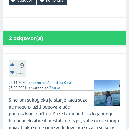
2
odgovor(a)
+9
glasa
24.11.2020.
odgovor
od
Augustina Kolak
05.02.2021.
prikazano
od
Znatko
Sindrom suhog oka je stanje kada suze
ne mogu pružiti odgovarajuće
podmazivanje očima. Suze iz mnogih razloga mogu
biti neadekvatne ili nestabilne. Npr., suhe oči se mogu
pojaviti ako se ne proizvodi dovoljno suza ili su suze