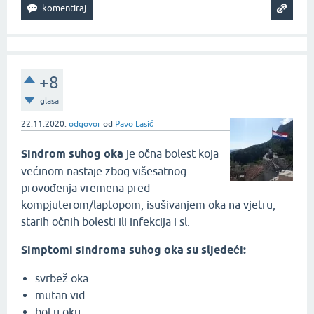
+8
glasa
22.11.2020.
odgovor
od
Pavo Lasić
Sindrom suhog oka
je očna bolest koja
većinom nastaje zbog višesatnog
provođenja vremena pred
kompjuterom/laptopom, isušivanjem oka na vjetru,
starih očnih bolesti ili infekcija i sl.
Simptomi sindroma suhog oka su sljedeći:
svrbež oka
mutan vid
bol u oku