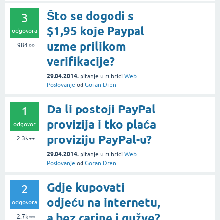
Što se dogodi s
3
$1,95 koje Paypal
odgovora
uzme prilikom
984
👀
verifikacije?
29.04.2014.
pitanje
u rubrici
Web
Poslovanje
od
Goran Dren
Da li postoji PayPal
1
provizija i tko plaća
odgovor
proviziju PayPal-u?
2.3k
👀
29.04.2014.
pitanje
u rubrici
Web
Poslovanje
od
Goran Dren
Gdje kupovati
2
odjeću na internetu,
odgovora
a bez carine i gužve?
2.7k
👀