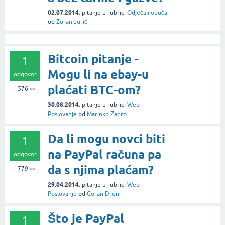
02.07.2014.
pitanje
u rubrici
Odjeća i obuća
od
Zoran Jurić
Bitcoin pitanje -
1
Mogu li na ebay-u
odgovor
plaćati BTC-om?
576
👀
30.08.2014.
pitanje
u rubrici
Web
Poslovanje
od
Marinko Zadro
Da li mogu novci biti
1
na PayPal računa pa
odgovor
da s njima plaćam?
779
👀
29.04.2014.
pitanje
u rubrici
Web
Poslovanje
od
Goran Dren
Što je PayPal
1