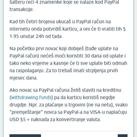
šalteru reći 4 znamenke koje se nalaze kod PayPal
transakcije.
Kad tih četiri brojeva ukucaš u PayPal račun na
internetu onda potvrdiš karticu, a oni će ti vratiti tih $
1.95 unutar 24h od tada.
Na početku prvi novac koji dobiješ (tuđe uplate na
PayPal račun) nećeš moći koristiti 30 dana od uplate i
tako neko vrijeme a kasnije će ti sve uplate biti odmah
na raspolaganju. Za to trebaš imati strpljenja prvih
mjesec dana.
Ako novac sa PayPal računa želiš staviti na kreditnu
(
withdrawing funds
) pa da karticu koristiš negdje
drugdje. Npr. za plaćanje u trgovini (ne na netu), svako
"premještanje" novca sa PayPal-a na VISA-u naplaćuju
USD $5 + naknada za konvertiranje valuta.