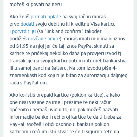
možeš kupovati na netu.
Ako želiš
primati uplate
na svoj račun moraš
prvo
dodati
svoju debitnu ili kreditnu Visa karticu
i
potvrditi ju
(sa "link and confirm" također
podižeš
novčane limite
): moraš imati minimalni iznos
od $1.95 na njoj jer će taj iznos PayPal skinuti sa
kartice te pričekaj nekoliko dana pa provjeri izvod tj.
transakcije na svojoj kartici putem internet bankarstva
ili u samoj banci na šalteru. Na tom izvodu piše 4-
znamenkasti kod koji ti je bitan za autorizaciju daljnjeg
rada s PayPal-om.
Ako koristiš prepaid kartice (poklon kartice), a kako
one nisu vezane za ime i prezime te neki račun
općenito i nemaš uvid u to, no ipak možeš nazvati
informacije banke i reći broj kartice te da ti treba za
PayPal. Možeš i otići osobno u banku s poklon
karticom i reći im istu stvar te će ti sigurno tete na