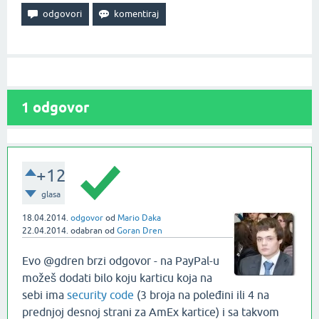
1
odgovor
+12
glasa
18.04.2014.
odgovor
od
Mario Daka
22.04.2014.
odabran
od
Goran Dren
Evo @gdren brzi odgovor - na PayPal-u
možeš dodati bilo koju karticu koja na
sebi ima
security code
(3 broja na poleđini ili 4 na
prednjoj desnoj strani za AmEx kartice) i sa takvom