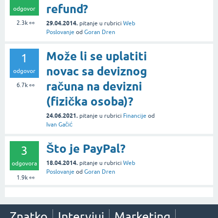
refund?
odgovor
2.3k
👀
29.04.2014.
pitanje
u rubrici
Web
Poslovanje
od
Goran Dren
Može li se uplatiti
1
novac sa deviznog
odgovor
računa na devizni
6.7k
👀
(fizička osoba)?
24.06.2021.
pitanje
u rubrici
Financije
od
Ivan Gačić
Što je PayPal?
3
18.04.2014.
pitanje
u rubrici
Web
odgovora
Poslovanje
od
Goran Dren
1.9k
👀
Znatko
Intervjui
Marketing