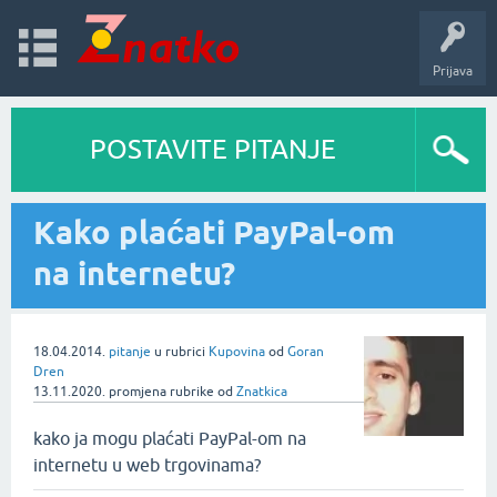
Prijava
POSTAVITE PITANJE
Kako plaćati PayPal-om
na internetu?
18.04.2014.
pitanje
u rubrici
Kupovina
od
Goran
Dren
13.11.2020.
promjena rubrike
od
Znatkica
kako ja mogu plaćati PayPal-om na
internetu u web trgovinama?