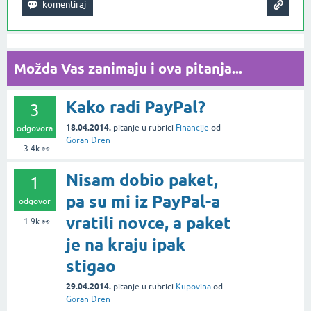
Možda Vas zanimaju i ova pitanja...
Kako radi PayPal?
3
18.04.2014.
pitanje
u rubrici
Financije
od
odgovora
Goran Dren
3.4k
👀
Nisam dobio paket,
1
pa su mi iz PayPal-a
odgovor
vratili novce, a paket
1.9k
👀
je na kraju ipak
stigao
29.04.2014.
pitanje
u rubrici
Kupovina
od
Goran Dren