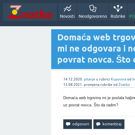
Novosti
Neodgovoreno
Rubrike
PO
Domaća web trgovin
mi ne odgovara i ne
povrat novca. Što 
14.12.2020.
pitanje
u rubrici
Kupovina
od
I
13.08.2021.
promjena rubrike
od
Znatko
Domaća web trgovina mi je poslala haljinu
uz povrat novca. Što da radim?