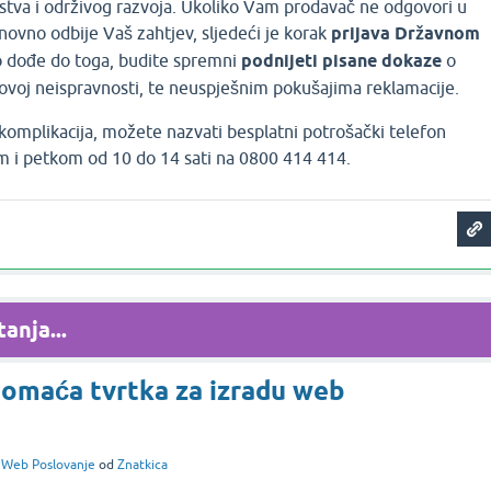
stva i održivog razvoja. Ukoliko Vam prodavač ne odgovori u
onovno odbije Vaš zahtjev, sljedeći je korak
prijava Državnom
o dođe do toga, budite spremni
podnijeti pisane dokaze
o
govoj neispravnosti, te neuspješnim pokušajima reklamacije.
komplikacija, možete nazvati besplatni potrošački telefon
m i petkom od 10 do 14 sati na 0800 414 414.
anja...
 domaća tvrtka za izradu web
i
Web Poslovanje
od
Znatkica