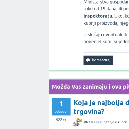
Ministarstva gospodar
roku od 15 dana, ili p
inspektoratu
. Ukolik
kupnji proizvoda, nje
U slučaju eventualnih 
ponedjeljkom, srijedo
Možda Vas zanimaju i ova pit
Koja je najbolja
1
trgovina?
odgovor
922
👀
06.10.2020.
pitanje
u rubric