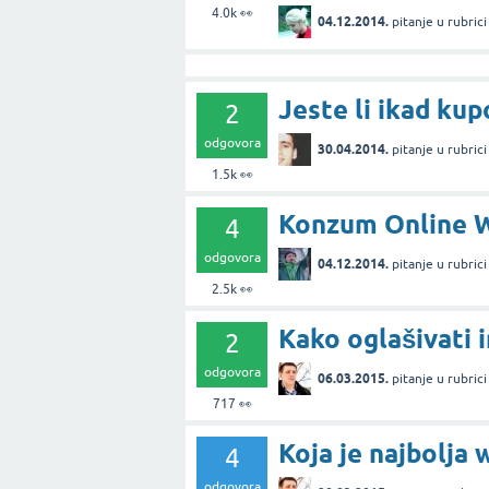
4.0k
👀
04.12.2014.
pitanje
u rubric
Jeste li ikad kup
2
odgovora
30.04.2014.
pitanje
u rubric
1.5k
👀
Konzum Online We
4
odgovora
04.12.2014.
pitanje
u rubric
2.5k
👀
Kako oglašivati 
2
odgovora
06.03.2015.
pitanje
u rubric
717
👀
Koja je najbolja 
4
odgovora