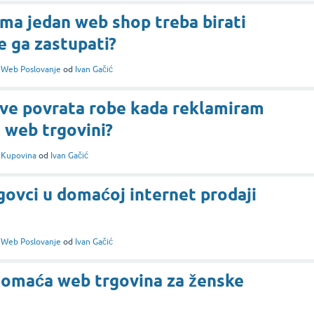
ima jedan web shop treba birati
e ga zastupati?
i
Web Poslovanje
od
Ivan Gačić
ove povrata robe kada reklamiram
u web trgovini?
i
Kupovina
od
Ivan Gačić
ovci u domaćoj internet prodaji
i
Web Poslovanje
od
Ivan Gačić
 domaća web trgovina za ženske