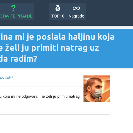
STAVITE PITANJE
TOP10
Nagrade
a mi je poslala haljinu koja
 želi ju primiti natrag uz
da radim?
van Gačić
 koja mi ne odgovara i ne želi ju primiti natrag