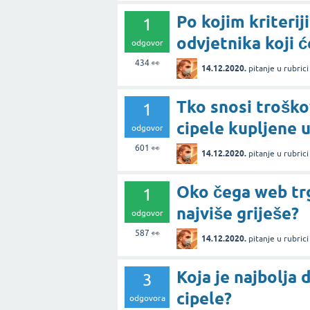
Po kojim kriterij
1
odvjetnika koji ć
odgovor
434
👀
14.12.2020.
pitanje
u rubric
Tko snosi trošk
1
cipele kupljene 
odgovor
601
👀
14.12.2020.
pitanje
u rubric
Oko čega web trg
1
najviše griješe?
odgovor
587
👀
14.12.2020.
pitanje
u rubric
Koja je najbolja
3
cipele?
odgovora