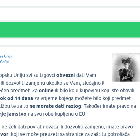
ea Grgin
 Gačić
opsku Uniju svi su trgovci
obvezni
dati Vam
ili dozvoliti zamjenu ukoliko su Vam, slučajno ili
tećen predmet. Za
online
ili bilo koju kupovinu koju ste obavili
rok od 14 dana
za vrijeme kojega možete bilo koji predmet
rudžbu te za to
ne morate dati razlog
. Također imate pravo na
nje jamstvo
na svu robu kupljenu u EU.
e želi dati povrat novaca ili dozvoliti zamjenu, imate pravo
ovor
, koji se može preuzeti sa stranice za zaštitu potrošača