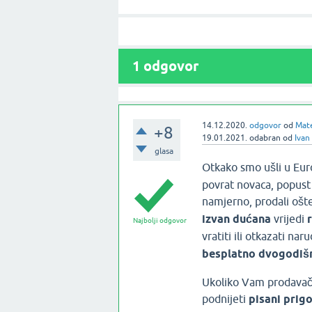
1
odgovor
14.12.2020.
odgovor
od
Mat
+8
19.01.2021.
odabran
od
Ivan
glasa
Otkako smo ušli u Eur
povrat novaca, popust 
namjerno, prodali oš
izvan dućana
vrijedi
Najbolji odgovor
vratiti ili otkazati na
besplatno dvogodiš
Ukoliko Vam prodavač n
podnijeti
pisani prig