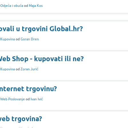
i
Odjeća i obuća
od
Maja Kos
ovali u trgovini Global.hr?
i
Kupovina
od
Goran Dren
b Shop - kupovati ili ne?
i
Kupovina
od
Zoran Jurić
internet trgovinu?
i
Web Poslovanje
od
Ivan Ivić
web trgovina?