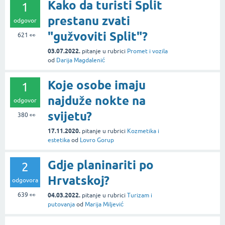
Kako da turisti Split
1
prestanu zvati
odgovor
"gužvoviti Split"?
621
👀
03.07.2022.
pitanje
u rubrici
Promet i vozila
od
Darija Magdalenić
Koje osobe imaju
1
najduže nokte na
odgovor
svijetu?
380
👀
17.11.2020.
pitanje
u rubrici
Kozmetika i
estetika
od
Lovro Gorup
Gdje planinariti po
2
Hrvatskoj?
odgovora
639
👀
04.03.2022.
pitanje
u rubrici
Turizam i
putovanja
od
Marija Miljević