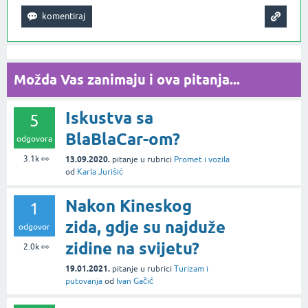
Možda Vas zanimaju i ova pitanja...
Iskustva sa
5
BlaBlaCar-om?
odgovora
3.1k
👀
13.09.2020.
pitanje
u rubrici
Promet i vozila
od
Karla Jurišić
Nakon Kineskog
1
zida, gdje su najduže
odgovor
zidine na svijetu?
2.0k
👀
19.01.2021.
pitanje
u rubrici
Turizam i
putovanja
od
Ivan Gačić