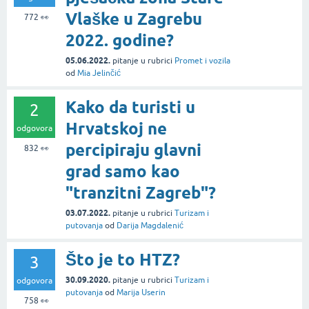
Vlaške u Zagrebu
772
👀
2022. godine?
05.06.2022.
pitanje
u rubrici
Promet i vozila
od
Mia Jelinčić
Kako da turisti u
2
Hrvatskoj ne
odgovora
percipiraju glavni
832
👀
grad samo kao
"tranzitni Zagreb"?
03.07.2022.
pitanje
u rubrici
Turizam i
putovanja
od
Darija Magdalenić
Što je to HTZ?
3
30.09.2020.
pitanje
u rubrici
Turizam i
odgovora
putovanja
od
Marija Userin
758
👀