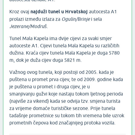
Kroz ovaj
najduži tunel u Hrvatskoj
autocesta A1
prolazi između izlaza za
Ogulin/Brinje
i sela
Jezerane/Modruš
.
Tunel Mala Kapela ima dvije cijevi za svaki smjer
autoceste A1. Cijevi tunela Mala Kapela su različitih
dužina. Kraća cijev tunela Mala Kapela je duga 5780
m, dok je duža cijev duga 5821 m.
Važnog ovog tunela, koji postoji od 2005. kada je
puštena u promet prva cijev, te od 2009. godine kada
je puštena u promet i druga cijev, je u
smanjivanju gužvi koje nastaju tokom ljetnog perioda
(najviše za vikend) kada se odvija tzv. smjena turista
za vrijeme domaće turističke sezone. Prije tunela
tadašnje prometnice su tokom tih vremena bile uzrok
prometnih čepova kod značajnijeg protoka vozila.