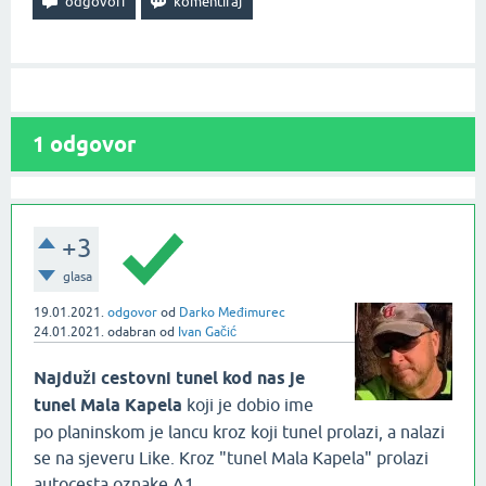
1
odgovor
+3
glasa
19.01.2021.
odgovor
od
Darko Međimurec
24.01.2021.
odabran
od
Ivan Gačić
Najduži cestovni tunel kod nas je
tunel Mala Kapela
koji je dobio ime
po planinskom je lancu kroz koji tunel prolazi, a nalazi
se na sjeveru Like. Kroz "tunel Mala Kapela" prolazi
autocesta oznake A1.