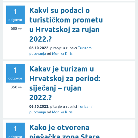
Kakvi su podaci o
1
turističkom prometu
odgovor
u Hrvatskoj za rujan
608
👀
2022.?
06.10.2022.
pitanje
u rubrici
Turizam i
putovanja
od
Monika Kiris
Kakav je turizam u
1
Hrvatskoj za period:
odgovor
siječanj – rujan
356
👀
2022.?
06.10.2022.
pitanje
u rubrici
Turizam i
putovanja
od
Monika Kiris
Kako je otvorena
1
pješačka zona Stare
odgovor