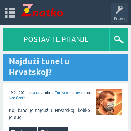
Prijava
POSTAVITE PITANJE
Najduži tunel u
Hrvatskoj?
19.01.2021.
pitanje
u rubrici
Turizam i putovanja
od
Ivan Gačić
Koji tunel je najduži u Hrvatskoj i koliko
je dug?