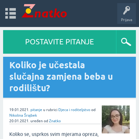
Prijava
POSTAVITE PITANJE
Koliko je učestala
slučajna zamjena beba u
rodilištu?
19.01.2021.
pitanje
u rubrici
Djeca i roditeljstvo
od
Nikolina Šrajbek
20.01.2021.
uređen
od
Znatko
Koliko se, usprkos svim mjerama opreza,