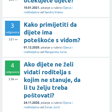
očekujete dijete?
10.01.2021.
pitanje
u rubrici
Djeca i
roditeljstvo
od
Sandra Vukov
Kako primijetiti da
3
dijete ima
odgovora
poteškoće s vidom?
531
👀
01.12.2020.
pitanje
u rubrici
Djeca i
roditeljstvo
od
Margareta Jurisi
Ako dijete ne želi
4
viđati roditelja s
odgovora
kojim ne stanuje, da
3.9k
👀
li tu želju treba
poštovati?
24.11.2020.
pitanje
u rubrici
Djeca i
roditeljstvo
od
Zoran Jurić