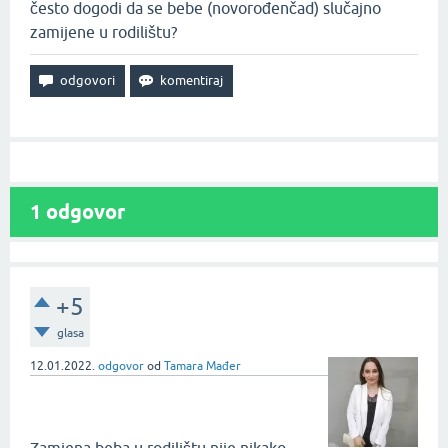
često dogodi da se bebe (novorođenčad) slučajno
zamijene u rodilištu?
1
odgovor
+5
glasa
12.01.2022.
odgovor
od
Tamara Mađer