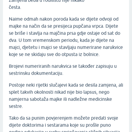
Zamjena beba u rodilištu nije nikako
česta.
Naime odmah nakon poroda kada se dijete odvoji od
majke na način da se presijeca pupčana vrpca. Dijete
se briše i stavlja na majčina prsa gdje ostaje od sat do
dva. U tom vremenskom periodu, kada je dijete na
majci, djetetu i majci se stavljaju numerirane narukvice
koje se ne skidaju sve do otpusta iz bolnice.
Brojevi numeriranih narukvica se također zapisuju u
sestrinsku dokumentaciju.
Postoje neki rijetki slučajevi kada se desila zamjena, ali
splet takvih okolnosti nikad nije bio lapsus, nego
namjerna sabotaža majke ili nadležne medicinske
sestre.
Tako da sa punim povjerenjem možete predati svoje
dijete doktorima i sestarama koje su prošle puno