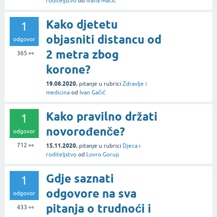
roditeljstvo
od
Ivana Mačić
Kako djetetu
1
objasniti distancu od
odgovor
2 metra zbog
365
👀
korone?
19.08.2020.
pitanje
u rubrici
Zdravlje i
medicina
od
Ivan Gačić
Kako pravilno držati
1
novorođenče?
odgovor
712
👀
15.11.2020.
pitanje
u rubrici
Djeca i
roditeljstvo
od
Lovro Gorup
Gdje saznati
1
odgovore na sva
odgovor
pitanja o trudnoći i
433
👀