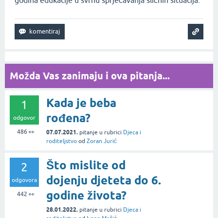
godina edukacije u svrhu sprječavanja sličnih situacija.
Možda Vas zanimaju i ova pitanja...
Kada je beba
1
rođena?
odgovor
486
👀
07.07.2021.
pitanje
u rubrici
Djeca i
roditeljstvo
od
Zoran Jurić
Što mislite od
2
dojenju djeteta do 6.
odgovora
godine života?
442
👀
28.01.2022.
pitanje
u rubrici
Djeca i