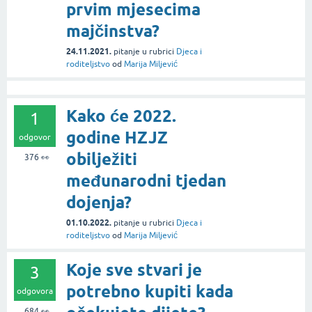
prvim mjesecima
majčinstva?
24.11.2021.
pitanje
u rubrici
Djeca i
roditeljstvo
od
Marija Miljević
Kako će 2022.
1
godine HZJZ
odgovor
obilježiti
376
👀
međunarodni tjedan
dojenja?
01.10.2022.
pitanje
u rubrici
Djeca i
roditeljstvo
od
Marija Miljević
Koje sve stvari je
3
potrebno kupiti kada
odgovora
684
👀