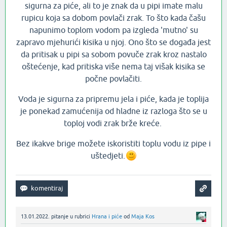
sigurna za piće, ali to je znak da u pipi imate malu
rupicu koja sa dobom povlači zrak. To što kada čašu
napunimo toplom vodom pa izgleda 'mutno' su
zapravo mjehurići kisika u njoj. Ono što se događa jest
da pritisak u pipi sa sobom povuče zrak kroz nastalo
oštećenje, kad pritiska više nema taj višak kisika se
počne povlačiti.
Voda je sigurna za pripremu jela i piće, kada je toplija
je ponekad zamućenija od hladne iz razloga što se u
toploj vodi zrak brže kreće.
Bez ikakve brige možete iskoristiti toplu vodu iz pipe i
uštedjeti.
13.01.2022.
pitanje
u rubrici
Hrana i piće
od
Maja Kos