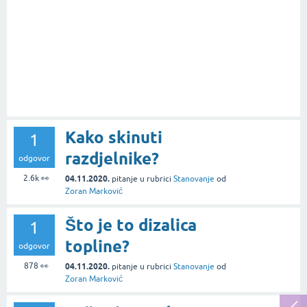
Kako skinuti
1
razdjelnike?
odgovor
2.6k
👀
04.11.2020.
pitanje
u rubrici
Stanovanje
od
Zoran Marković
Što je to dizalica
1
topline?
odgovor
878
👀
04.11.2020.
pitanje
u rubrici
Stanovanje
od
Zoran Marković