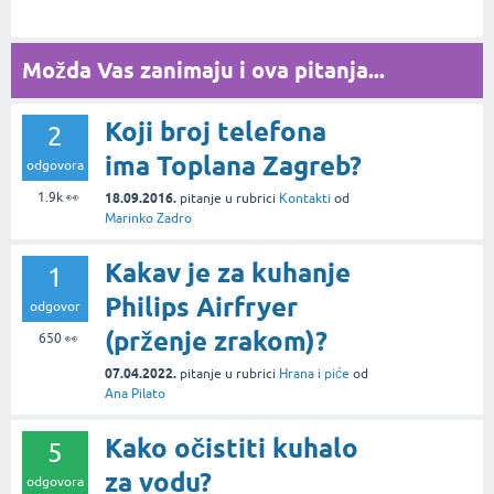
Možda Vas zanimaju i ova pitanja...
Koji broj telefona
2
ima Toplana Zagreb?
odgovora
1.9k
👀
18.09.2016.
pitanje
u rubrici
Kontakti
od
Marinko Zadro
Kakav je za kuhanje
1
Philips Airfryer
odgovor
(prženje zrakom)?
650
👀
07.04.2022.
pitanje
u rubrici
Hrana i piće
od
Ana Pilato
Kako očistiti kuhalo
5
za vodu?
odgovora