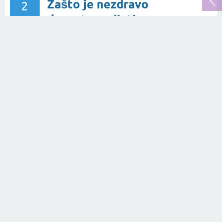
Zašto je nezdravo
2
dvaput zagrijati
odgovora
vodu u kuhalu za
681
👀
vodu?
07.10.2020.
pitanje
u rubrici
Hrana i piće
od
Mihaela Blažeka
Kako je prošlo finale
1
Amorove žlice,
odgovor
prvog gastro
609
👀
natjecanja za osobe
s invaliditetom
2022.godine?
07.10.2022.
pitanje
u rubrici
Hrana i piće
od
Monika Kiris