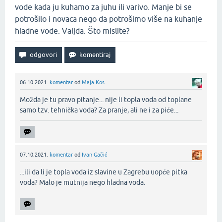
vode kada ju kuhamo za juhu ili varivo. Manje bi se
potrošilo i novaca nego da potrošimo više na kuhanje
hladne vode. Valjda. Što mislite?
06.10.2021.
komentar
od
Maja Kos
Možda je tu pravo pitanje... nije li topla voda od toplane
samo tzv. tehnička voda? Za pranje, ali ne i za piće...‌
07.10.2021.
komentar
od
Ivan Gačić
...ili da li je topla voda iz slavine u Zagrebu uopće pitka
voda? Malo je mutnija nego hladna voda.‌