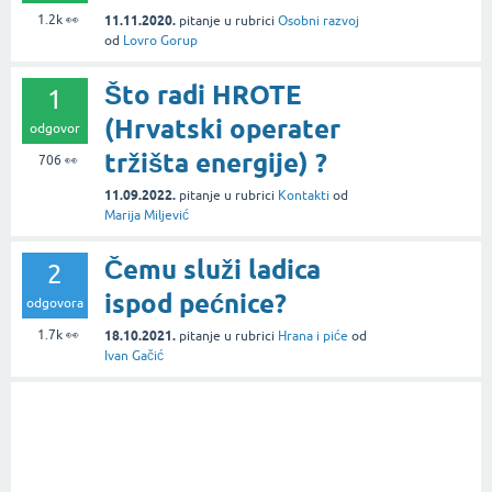
1.2k
👀
11.11.2020.
pitanje
u rubrici
Osobni razvoj
od
Lovro Gorup
Što radi HROTE
1
(Hrvatski operater
odgovor
tržišta energije) ?
706
👀
11.09.2022.
pitanje
u rubrici
Kontakti
od
Marija Miljević
Čemu služi ladica
2
ispod pećnice?
odgovora
1.7k
👀
18.10.2021.
pitanje
u rubrici
Hrana i piće
od
Ivan Gačić