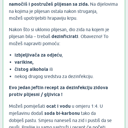
namočiš i postružeš plijesan sa zida.
Na dijelovima
na kojima je plijesan ostala nakon struganja,
možeš upotrijebiti hrapaviju krpu.
Nakon što si uklonio plijesan, dio zida na kojem je
plijesan bila – trebaš
dezinficirati
. Obavezno! To
možeš napraviti pomoću:
izbjeljivača za odjeću
,
varikine,
čistog alkohola
ili
nekog drugog sredstva za dezinfekciju.
Evo jedan jeftin recept za dezinfekciju zidova
protiv plijesni / gljivica !
Možeš pomiješati
ocat i vodu
u omjeru 1:4. U
mješavinu dodaš
soda bi-karbonu
tako da
dobiješ pastu. Smjesu naneseš na zid i pustiš da se
osuši. Poslije ju samo sastruži i recept će početi