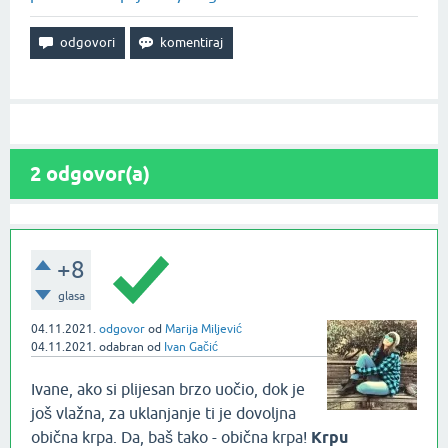
2
odgovor(a)
+8
glasa
04.11.2021.
odgovor
od
Marija Miljević
04.11.2021.
odabran
od
Ivan Gačić
Ivane, ako si plijesan brzo uočio, dok je
još vlažna, za uklanjanje ti je dovoljna
obična krpa. Da, baš tako - obična krpa!
Krpu