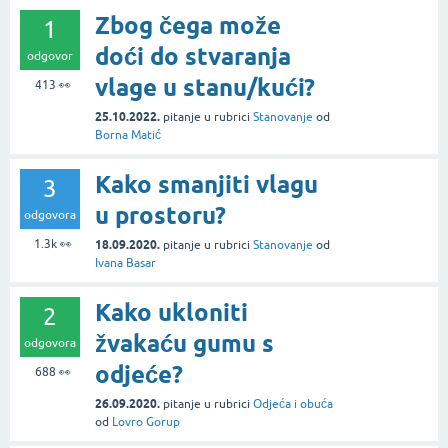
Zbog čega može
1
doći do stvaranja
odgovor
vlage u stanu/kući?
413
👀
25.10.2022.
pitanje
u rubrici
Stanovanje
od
Borna Matić
Kako smanjiti vlagu
3
u prostoru?
odgovora
1.3k
👀
18.09.2020.
pitanje
u rubrici
Stanovanje
od
Ivana Basar
Kako ukloniti
2
žvakaću gumu s
odgovora
odjeće?
688
👀
26.09.2020.
pitanje
u rubrici
Odjeća i obuća
od
Lovro Gorup