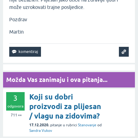
može uzrokovati trajne posljedice.
Pozdrav
Martin
Možda Vas zanimaju i ova pitanja...
Koji su dobri
3
proizvodi za plijesan
odgovora
/ vlagu na zidovima?
711
👀
17.12.2020.
pitanje
u rubrici
Stanovanje
od
Sandra Vukov