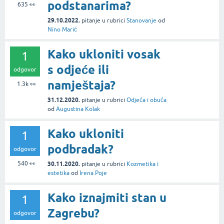
podstanarima?
635
👀
29.10.2022.
pitanje
u rubrici
Stanovanje
od
Nino Marić
Kako ukloniti vosak
1
s odjeće ili
odgovor
namještaja?
1.3k
👀
31.12.2020.
pitanje
u rubrici
Odjeća i obuća
od
Augustina Kolak
Kako ukloniti
1
podbradak?
odgovor
540
👀
30.11.2020.
pitanje
u rubrici
Kozmetika i
estetika
od
Irena Poje
Kako iznajmiti stan u
1
Zagrebu?
odgovor