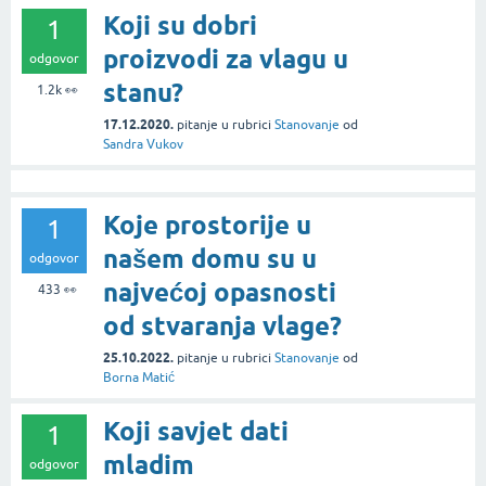
Koji su dobri
1
proizvodi za vlagu u
odgovor
stanu?
1.2k
👀
17.12.2020.
pitanje
u rubrici
Stanovanje
od
Sandra Vukov
Koje prostorije u
1
našem domu su u
odgovor
najvećoj opasnosti
433
👀
od stvaranja vlage?
25.10.2022.
pitanje
u rubrici
Stanovanje
od
Borna Matić
Koji savjet dati
1
mladim
odgovor