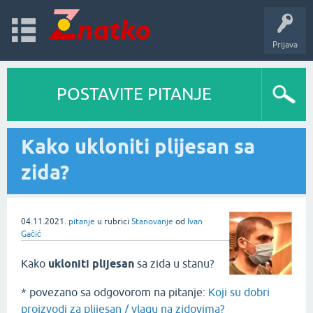
Prijava
POSTAVITE PITANJE
Kako ukloniti plijesan sa
zida?
04.11.2021.
pitanje
u rubrici
Stanovanje
od
Ivan
Gačić
Kako
ukloniti plijesan
sa zida u stanu?
* povezano sa odgovorom na pitanje:
Koji su dobri
proizvodi za plijesan / vlagu na zidovima?