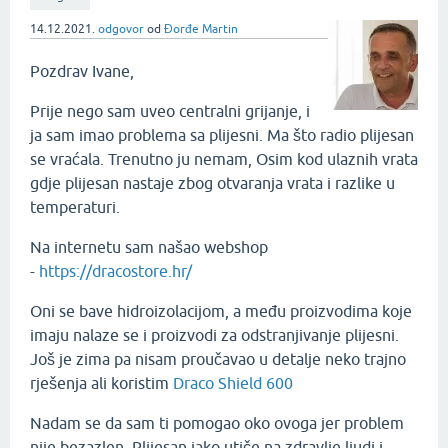
14.12.2021.
odgovor
od
Đorđe Martin
Pozdrav Ivane,
Prije nego sam uveo centralni grijanje, i
ja sam imao problema sa plijesni. Ma što radio plijesan
se vraćala. Trenutno ju nemam, Osim kod ulaznih vrata
gdje plijesan nastaje zbog otvaranja vrata i razlike u
temperaturi.
Na internetu sam našao webshop
-
https://dracostore.hr/
Oni se bave hidroizolacijom, a među proizvodima koje
imaju nalaze se i proizvodi za odstranjivanje plijesni.
Još je zima pa nisam proučavao u detalje neko trajno
rješenja ali koristim
Draco Shield 600
Nadam se da sam ti pomogao oko ovoga jer problem
nije bezazlen. Plijesan jako utiče na zdravlje ljudi i