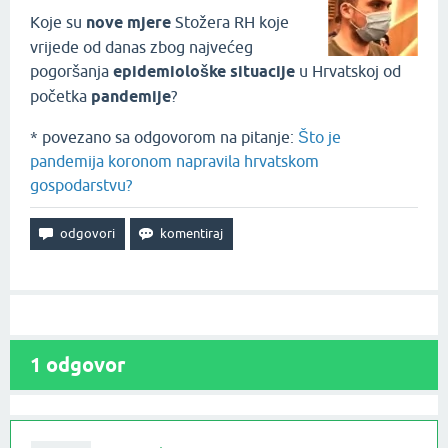
Koje su
nove mjere
Stožera RH koje
vrijede od danas zbog najvećeg
pogoršanja
epidemiološke situacije
u Hrvatskoj od
početka
pandemije
?
* povezano sa odgovorom na pitanje:
Što je
pandemija koronom napravila hrvatskom
gospodarstvu?
1
odgovor