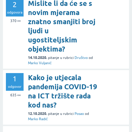
Mislite li da će se s
2
novim mjerama
odgovora
znatno smanjiti broj
370
👀
ljudi u
ugostiteljskim
objektima?
14.10.2020.
pitanje
u rubrici
Društvo
od
Marko Vuljanić
Kako je utjecala
1
pandemija COVID-19
odgovor
na ICT tržište rada
635
👀
kod nas?
12.10.2020.
pitanje
u rubrici
Posao
od
Marko Radić