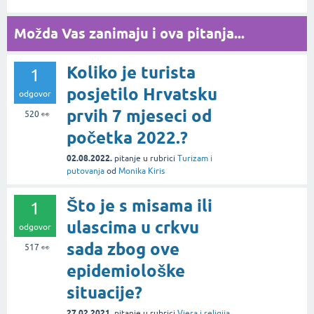
Možda Vas zanimaju i ova pitanja...
Koliko je turista
1
posjetilo Hrvatsku
odgovor
prvih 7 mjeseci od
520
👀
početka 2022.?
02.08.2022.
pitanje
u rubrici
Turizam i
putovanja
od
Monika Kiris
Što je s misama ili
1
ulascima u crkvu
odgovor
sada zbog ove
517
👀
epidemiološke
situacije?
27.02.2021.
pitanje
u rubrici
Vjera i religija