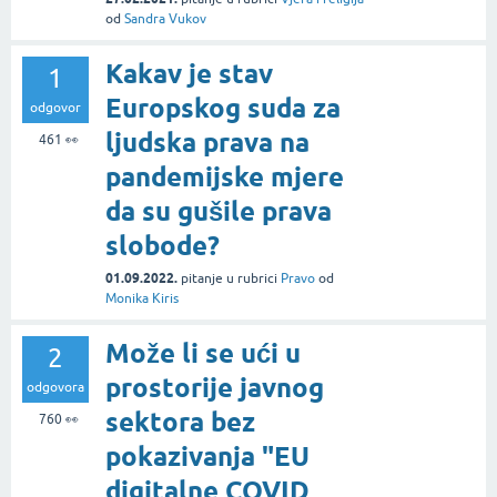
od
Sandra Vukov
Kakav je stav
1
Europskog suda za
odgovor
ljudska prava na
461
👀
pandemijske mjere
da su gušile prava
slobode?
01.09.2022.
pitanje
u rubrici
Pravo
od
Monika Kiris
Može li se ući u
2
prostorije javnog
odgovora
sektora bez
760
👀
pokazivanja "EU
digitalne COVID