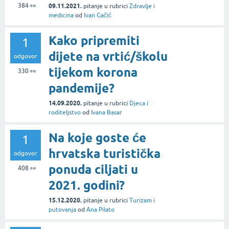
384
👀
09.11.2021.
pitanje
u rubrici
Zdravlje i
medicina
od
Ivan Gačić
Kako pripremiti
1
dijete na vrtić/školu
odgovor
tijekom korona
330
👀
pandemije?
14.09.2020.
pitanje
u rubrici
Djeca i
roditeljstvo
od
Ivana Basar
Na koje goste će
1
hrvatska turistička
odgovor
ponuda ciljati u
408
👀
2021. godini?
15.12.2020.
pitanje
u rubrici
Turizam i
putovanja
od
Ana Pilato