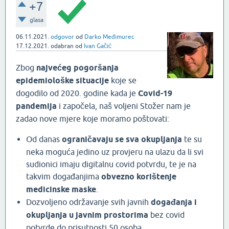
+7
glasa
06.11.2021.
odgovor
od
Darko Međimurec
17.12.2021.
odabran
od
Ivan Gačić
Zbog
najvećeg pogoršanja
epidemiološke situacije
koje se
dogodilo od 2020. godine kada je
Covid-19
pandemija
i započela, naš voljeni Stožer nam je
zadao nove mjere koje moramo poštovati:
Od danas
ograničavaju se sva okupljanja
te su
neka moguća jedino uz provjeru na ulazu da li svi
sudionici imaju digitalnu covid potvrdu, te je na
takvim događanjima
obvezno korištenje
medicinske maske
.
Dozvoljeno održavanje svih javnih
događanja i
okupljanja u javnim prostorima
bez covid
potvrde do prisutnosti 50 osoba.