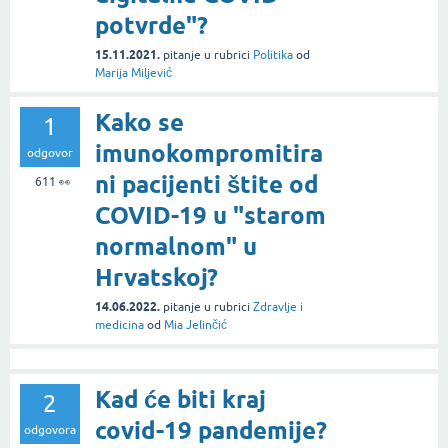
potvrde"?
15.11.2021.
pitanje
u rubrici
Politika
od
Marija Miljević
Kako se
1
imunokompromitira
odgovor
ni pacijenti štite od
611
👀
COVID-19 u "starom
normalnom" u
Hrvatskoj?
14.06.2022.
pitanje
u rubrici
Zdravlje i
medicina
od
Mia Jelinčić
Kad će biti kraj
2
covid-19 pandemije?
odgovora