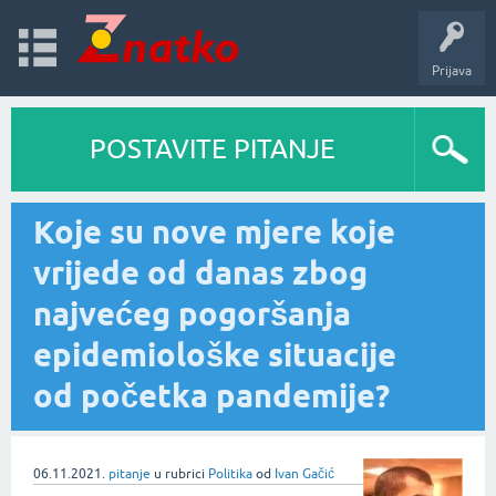
Prijava
POSTAVITE PITANJE
Koje su nove mjere koje
vrijede od danas zbog
najvećeg pogoršanja
epidemiološke situacije
od početka pandemije?
06.11.2021.
pitanje
u rubrici
Politika
od
Ivan Gačić