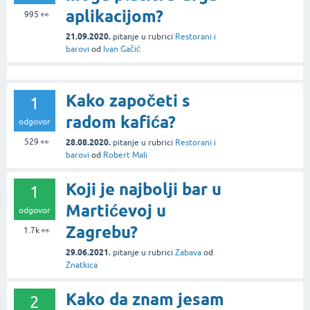
aplikacijom?
995
👀
21.09.2020.
pitanje
u rubrici
Restorani i
barovi
od
Ivan Gačić
Kako započeti s
1
radom kafića?
odgovor
529
👀
28.08.2020.
pitanje
u rubrici
Restorani i
barovi
od
Robert Mali
Koji je najbolji bar u
1
Martićevoj u
odgovor
Zagrebu?
1.7k
👀
29.06.2021.
pitanje
u rubrici
Zabava
od
Znatkica
Kako da znam jesam
2