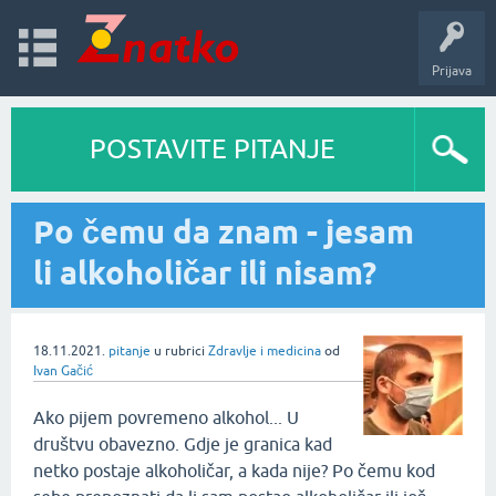
Prijava
POSTAVITE PITANJE
Po čemu da znam - jesam
li alkoholičar ili nisam?
18.11.2021.
pitanje
u rubrici
Zdravlje i medicina
od
Ivan Gačić
Ako pijem povremeno alkohol... U
društvu obavezno. Gdje je granica kad
netko postaje alkoholičar, a kada nije? Po čemu kod