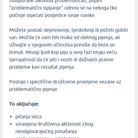
zlouporabe alkohola problematičan, pojam
"problematični ispijanje" odnosi se na nekoga tko
počinje osjećati posljedice svoje navike.
Možete postati depresivniji, tjeskobniji ili početi gubiti
san. Možda će vam biti muka od obilnog pijenja, ali
uživajte u njegovim učincima previše da biste se
brinuli. Mnogi ljudi koji piju u ovoj fazi imaju veću
vjerojatnost da će piti i voziti ili doživjeti pravne
probleme kao rezultat pijenja.
Postoje i specifične društvene promjene vezane uz
problematično pijenje.
To uključuje:
pitanja veza
smanjena društvena aktivnost zbog
neodgovarajućeg ponašanja