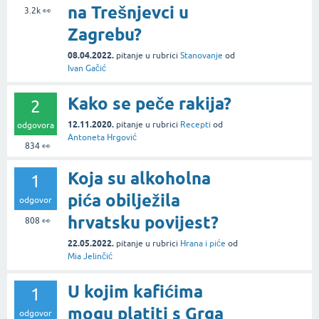
na Trešnjevci u
3.2k
👀
Zagrebu?
08.04.2022.
pitanje
u rubrici
Stanovanje
od
Ivan Gačić
Kako se peče rakija?
2
12.11.2020.
pitanje
u rubrici
Recepti
od
odgovora
Antoneta Hrgović
834
👀
Koja su alkoholna
1
pića obilježila
odgovor
hrvatsku povijest?
808
👀
22.05.2022.
pitanje
u rubrici
Hrana i piće
od
Mia Jelinčić
U kojim kafićima
1
mogu platiti s Grga
odgovor