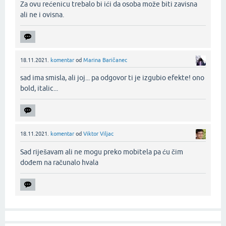
Za ovu rećenicu trebalo bi ići da osoba može biti zavisna
ali ne i ovisna.‌
18.11.2021.
komentar
od
Marina Baričanec
sad ima smisla, ali joj... pa odgovor ti je izgubio efekte! ono
bold, italic...‌
18.11.2021.
komentar
od
Viktor Viljac
Sad riješavam ali ne mogu preko mobitela pa ću čim
dođem na računalo hvala‌