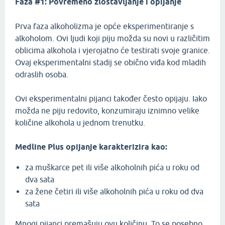
Faza #1: Povremeno zlostavljanje i opijanje
Prva faza alkoholizma je opće eksperimentiranje s
alkoholom. Ovi ljudi koji piju možda su novi u različitim
oblicima alkohola i vjerojatno će testirati svoje granice.
Ovaj eksperimentalni stadij se obično viđa kod mladih
odraslih osoba.
Ovi eksperimentalni pijanci također često opijaju. Iako
možda ne piju redovito, konzumiraju iznimno velike
količine alkohola u jednom trenutku.
Medline Plus opijanje karakterizira kao:
za muškarce pet ili više alkoholnih pića u roku od
dva sata
za žene četiri ili više alkoholnih pića u roku od dva
sata
Mnogi pijanci premašuju ovu količinu. To se posebno