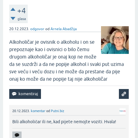
+4
glasa
20.12.2023.
odgovor
od
Arnela Abadžija
Alkoholičar je ovisnik o alkoholu i on se
prepoznaje kao i ovisnici o bilo čemu
drugom alkoholičar je onaj koji ne može
da se suzdrži a da ne popije alkohol i svaki put uzima
sve veću i veću dozu i ne može da prestane da pije
onaj ko može da ne popije taj nije alkoholičar
20.12.2023.
komentar
od
Putni.biz
Bili alkoholičar ili ne, kad pijete nemojte voziti. Hvala!‌