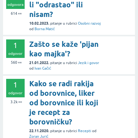
li "odrastao" ili
odgovora
nisam?
614
👀
10.02.2023.
pitanje
u rubrici
Osobni razvoj
od
Borna Matić
Zašto se kaže 'pijan
1
kao majka'?
odgovor
560
👀
21.01.2022.
pitanje
u rubrici
Jezik i govor
od
Ivan Gačić
Kako se radi rakija
1
od borovnice, liker
odgovor
od borovnice ili koji
3.2k
👀
je recept za
borovničku?
22.11.2020.
pitanje
u rubrici
Recepti
od
Zoran Jurić