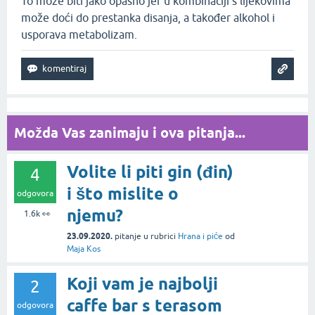
To može biti jako opasno jer u kombinaciji s lijekovima
može doći do prestanka disanja, a također alkohol i
usporava metabolizam.
Možda Vas zanimaju i ova pitanja...
Volite li piti gin (đin)
4
i što mislite o
odgovora
njemu?
1.6k
👀
23.09.2020.
pitanje
u rubrici
Hrana i piće
od
Maja Kos
Koji vam je najbolji
2
caffe bar s terasom
odgovora