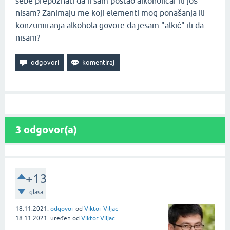
sebe prepoznati da li sam postao alkoholičar ili još
nisam? Zanimaju me koji elementi mog ponašanja ili
konzumiranja alkohola govore da jesam "alkić" ili da
nisam?
3
odgovor(a)
+13
glasa
18.11.2021.
odgovor
od
Viktor Viljac
18.11.2021.
uređen
od
Viktor Viljac