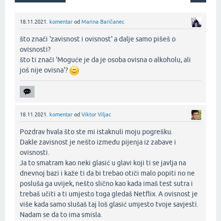
18.11.2021.
komentar
od
Marina Baričanec
što znači 'zavisnost i ovisnost' a dalje samo pišeš o
ovisnosti?
što ti znači 'Moguće je da je osoba ovisna o alkoholu, ali
još nije ovisna'?
18.11.2021.
komentar
od
Viktor Viljac
Pozdrav hvala što ste mi istaknuli moju pogrešku.
Dakle zavisnost je nešto između pijenja iz zabave i
ovisnosti.
Ja to smatram kao neki glasić u glavi koji ti se javlja na
dnevnoj bazi i kaže ti da bi trebao otiči malo popiti no ne
posluša ga uvijek, nešto slično kao kada imaš test sutra i
trebaš učiti a ti umjesto toga gledaš Netflix. A ovisnost je
više kada samo slušaš taj loš glasić umjesto tvoje savjesti.
Nadam se da to ima smisla.