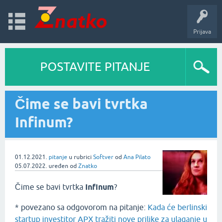
Prijava
POSTAVITE PITANJE
Čime se bavi tvrtka
Infinum?
01.12.2021.
pitanje
u rubrici
Softver
od
Ana Pilato
05.07.2022.
uređen
od
Znatko
Čime se bavi tvrtka
Infinum
?
* povezano sa odgovorom na pitanje:
Kada će berlinski
startup investitor APX tražiti nove prilike za ulaganje u