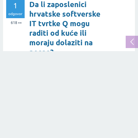
Da li zaposlenici
1
hrvatske softverske
odgovor
IT tvrtke Q mogu
618
👀
raditi od kuće ili
moraju dolaziti na
posao?
22.11.2021.
pitanje
u rubrici
Softver
od
Marija Miljević
Kakva je to digitalna
1
agencija IBM iX
odgovor
Hrvatska?
831
👀
16.05.2022.
pitanje
u rubrici
Web
Marketing
od
Marija Miljević
Da li hrvatska IT
1