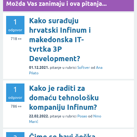
Možda Vas zanimaju i ova pitanja...
Kako surađuju
1
hrvatski Infinum i
odgovor
makedonska IT-
718
👀
tvrtka 3P
Development?
01.12.2021.
pitanje
u rubrici
Softver
od
Ana
Pilato
Kako je raditi za
1
domaću tehnološku
odgovor
kompaniju Infinum?
786
👀
22.02.2022.
pitanje
u rubrici
Posao
od
Nino
Marić
Čime se bavi češka