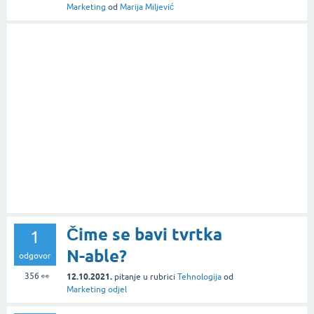
Marketing
od
Marija Miljević
Čime se bavi tvrtka
1
N-able?
odgovor
356
👀
12.10.2021.
pitanje
u rubrici
Tehnologija
od
Marketing odjel