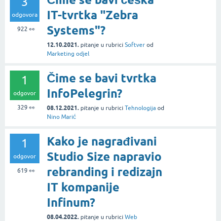
3
IT-tvrtka "Zebra
odgovora
Systems"?
922
👀
12.10.2021.
pitanje
u rubrici
Softver
od
Marketing odjel
Čime se bavi tvrtka
1
InfoPelegrin?
odgovor
329
👀
08.12.2021.
pitanje
u rubrici
Tehnologija
od
Nino Marić
Kako je nagrađivani
1
Studio Size napravio
odgovor
rebranding i redizajn
619
👀
IT kompanije
Infinum?
08.04.2022.
pitanje
u rubrici
Web