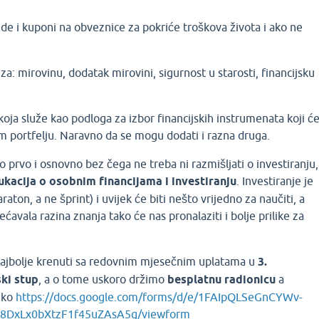
ende i kuponi na obveznice za pokriće troškova života i ako ne
za: mirovinu, dodatak mirovini, sigurnost u starosti, financijsku
koja služe kao podloga za izbor financijskih instrumenata koji ć
em portfelju. Naravno da se mogu dodati i razna druga.
o prvo i osnovno bez čega ne treba ni razmišljati o investiranju,
kacija o osobnim financijama i investiranju
. Investiranje je
raton, a ne šprint) i uvijek će biti nešto vrijedno za naučiti, a
avala razina znanja tako će nas pronalaziti i bolje prilike za
ajbolje krenuti sa redovnim mjesečnim uplatama u
3.
ki stup
, a o tome uskoro držimo
besplatnu radionicu
a
reko
https://docs.google.com/forms/d/e/1FAIpQLSeGnCYWv-
8DxLx0bXtzF1f45uZAsA5g/viewform