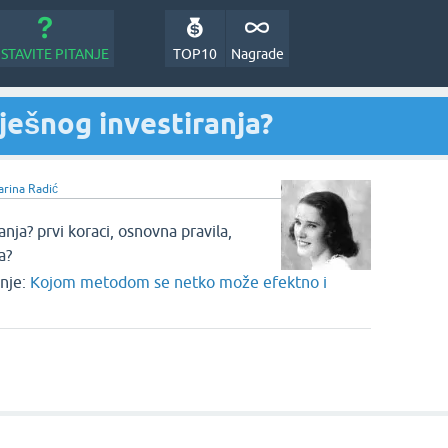
STAVITE PITANJE
TOP10
Nagrade
pješnog investiranja?
rina Radić
anja? prvi koraci, osnovna pravila,
a?
nje:
Kojom metodom se netko može efektno i