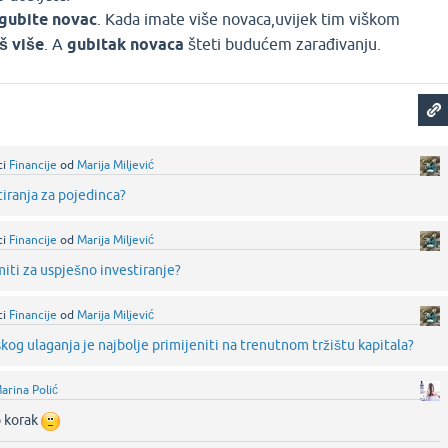
 gubite novac
. Kada imate više novaca,uvijek tim viškom
oš više
. A
gubitak novaca
šteti budućem zarađivanju.
ci
Financije
od
Marija Miljević
tiranja za pojedinca?
ci
Financije
od
Marija Miljević
miti za uspješno investiranje?
ci
Financije
od
Marija Miljević
skog ulaganja je najbolje primijeniti na trenutnom tržištu kapitala?
arina Polić
o korak