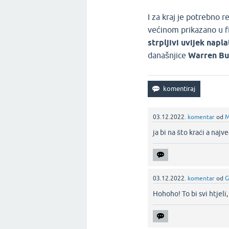
I za kraj je potrebno r
većinom prikazano u f
strpljivi uvijek napl
današnjice
Warren Bu
03.12.2022.
komentar
od
M
ja bi na što kraći a naj
03.12.2022.
komentar
od
G
Hohoho! To bi svi htjeli, 