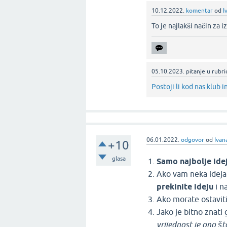
10.12.2022.
komentar
od
I
To je najlakši način za i
05.10.2023.
pitanje
u rubri
Postoji li kod nas klub i
06.01.2022.
odgovor
od
Ivan
+10
glasa
Samo najbolje ide
Ako vam neka ideja
prekinite ideju
i n
Ako morate ostaviti
Jako je bitno znati 
vrijednost je ono št