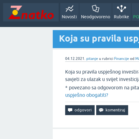
Novosti
Neodgovoreno
Rubrike
PO
Koja su pravila us
04.12.2021.
pitanje
u rubrici
Financije
od
Ma
Koja su pravila uspješnog investir
savjeti za ulazak u svijet investicij
* povezano sa odgovorom na pita
uspješno obogatiti?