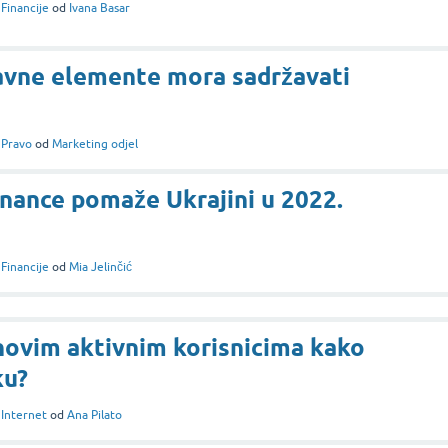
i
Financije
od
Ivana Basar
avne elemente mora sadržavati
i
Pravo
od
Marketing odjel
nance pomaže Ukrajini u 2022.
i
Financije
od
Mia Jelinčić
novim aktivnim korisnicima kako
ku?
i
Internet
od
Ana Pilato