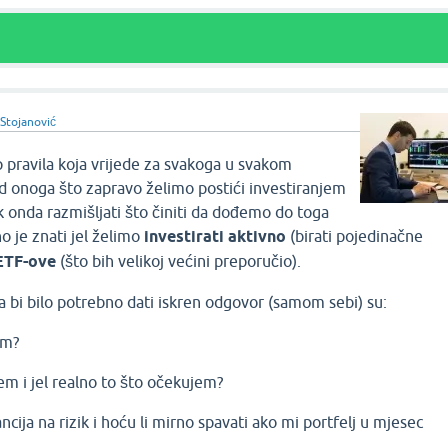
 Stojanović
p pravila koja vrijede za svakoga u svakom
d onoga što zapravo želimo postići investiranjem
a tek onda razmišljati što činiti da dođemo do toga
no je znati jel želimo
investirati aktivno
(birati pojedinačne
ETF-ove
(što bih velikoj većini preporučio).
a bi bilo potrebno dati iskren odgovor (samom sebi) su:
am?
jem i jel realno to što očekujem?
ncija na rizik i hoću li mirno spavati ako mi portfelj u mjesec