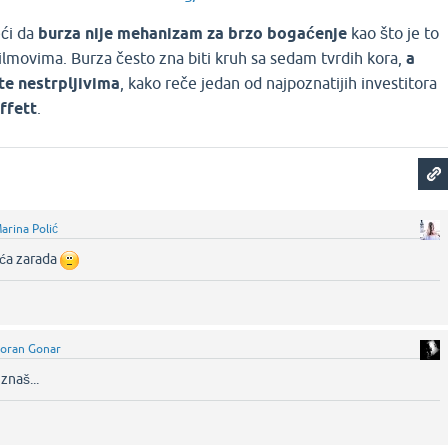
eći da
burza nije mehanizam za brzo bogaćenje
kao što je to
ilmovima. Burza često zna biti kruh sa sedam tvrdih kora,
a
ate nestrpljivima
, kako reče jedan od najpoznatijih investitora
ffett
.
arina Polić
veća zarada
oran Gonar
znaš...‌