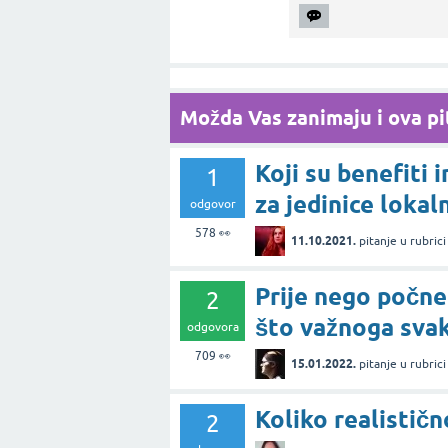
Možda Vas zanimaju i ova pit
Koji su benefiti 
1
za jedinice loka
odgovor
578
👀
11.10.2021.
pitanje
u rubric
Prije nego počne 
2
što važnoga svak
odgovora
709
👀
15.01.2022.
pitanje
u rubric
Koliko realističn
2