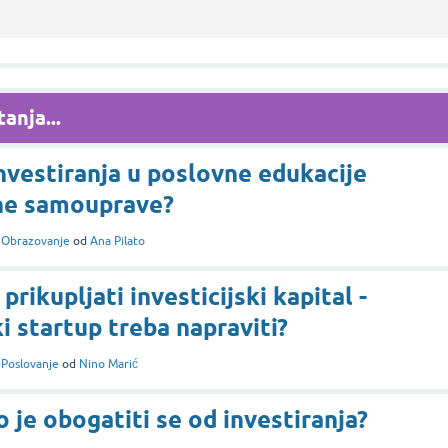
anja...
investiranja u poslovne edukacije
lne samouprave?
i
Obrazovanje
od
Ana Pilato
prikupljati investicijski kapital -
i startup treba napraviti?
i
Poslovanje
od
Nino Marić
o je obogatiti se od investiranja?