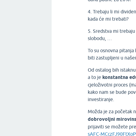
4. Trebaju li mi divid
kada će mi trebati?
5. Sredstva mi trebaju 
slobodu, …
To su osnovna pitanja 
biti zastupljeni u naš
Od ostalog bih istaknu
a to je
konstantna edu
cjeloživotni proces (ma
kako nam se bude poveć
investiranje.
Možda je za početak n
dobrovoljni mirovins
prijaviti se možete p
sAFC-MCczFJ90FtXoP