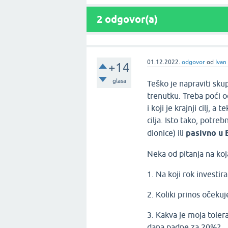
2
odgovor(a)
01.12.2022.
odgovor
od
Ivan
+14
glasa
Teško je napraviti sku
trenutku. Treba poći o
i koji je krajnji cilj, 
cilja. Isto tako, potreb
dionice) ili
pasivno u 
Neka od pitanja na koj
1. Na koji rok investir
2. Koliki prinos očeku
3. Kakva je moja tolera
dana padne za 20%?