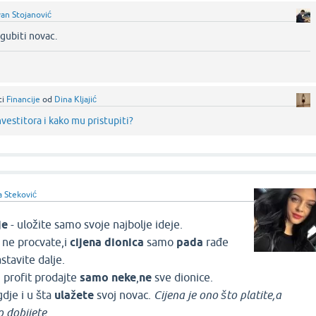
van Stojanović
zgubiti novac.‌
ci
Financije
od
Dina Kljajić
nvestitora i kako mu pristupiti?
a Steković
je
- uložite samo svoje najbolje ideje.
 ne procvate,i
cijena dionica
samo
pada
rađe
astavite dalje.
 profit prodajte
samo neke
,
ne
sve dionice.
gdje i u šta
ulažete
svoj novac.
Cijena je ono što platite,a
o dobijete.