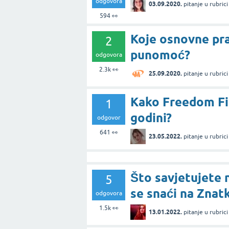
odgovora
03.09.2020.
pitanje
u rubric
594
👀
Koje osnovne pr
2
punomoć?
odgovora
2.3k
👀
25.09.2020.
pitanje
u rubric
Kako Freedom Fi
1
godini?
odgovor
641
👀
23.05.2022.
pitanje
u rubric
Što savjetujete 
5
se snaći na Znat
odgovora
1.5k
👀
13.01.2022.
pitanje
u rubric