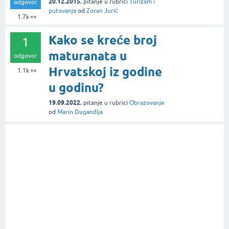
20.12.2015.
pitanje
u rubrici
Turizam i
odgovor
putovanja
od
Zoran Jurić
1.7k
👀
Kako se kreće broj
1
maturanata u
odgovor
Hrvatskoj iz godine
1.1k
👀
u godinu?
19.09.2022.
pitanje
u rubrici
Obrazovanje
od
Marin Duganđija