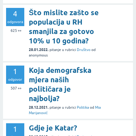
Što mislite zašto se
4
populacija u RH
odgovora
smanjila za gotovo
625
👀
10% u 10 godina?
28.01.2022.
pitanje
u rubrici
Društvo
od
anonymous
Koja demografska
1
mjera naših
odgovor
političara je
507
👀
najbolja?
28.12.2021.
pitanje
u rubrici
Politika
od
Mia
Marijanović
Gdje je Katar?
1