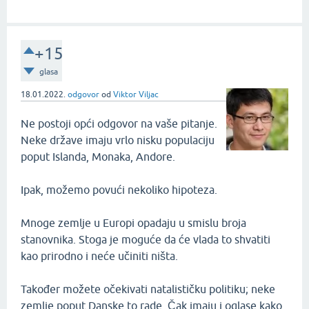
+15
glasa
18.01.2022.
odgovor
od
Viktor Viljac
Ne postoji opći odgovor na vaše pitanje.
Neke države imaju vrlo nisku populaciju
poput Islanda, Monaka, Andore.
Ipak, možemo povući nekoliko hipoteza.
Mnoge zemlje u Europi opadaju u smislu broja
stanovnika. Stoga je moguće da će vlada to shvatiti
kao prirodno i neće učiniti ništa.
Također možete očekivati ​​natalističku politiku; neke
zemlje poput Danske to rade. Čak imaju i oglase kako