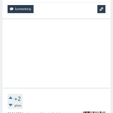
+2
glasa