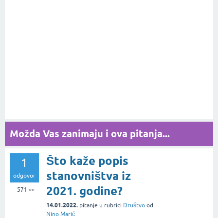
Možda Vas zanimaju i ova pitanja...
Što kaže popis
1
stanovništva iz
odgovor
2021. godine?
571
👀
14.01.2022.
pitanje
u rubrici
Društvo
od
Nino Marić