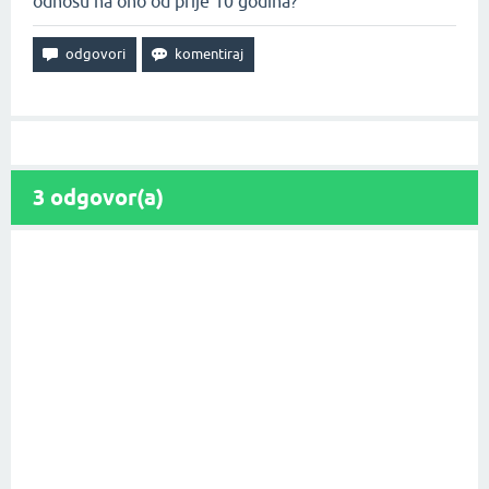
odnosu na ono od prije 10 godina?
3
odgovor(a)