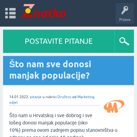
Prijava
POSTAVITE PITANJE
Što nam sve donosi
manjak populacije?
14.01.2022.
pitanje
u rubrici
Društvo
od
Marketing
odjel
Što nam u Hrvatskoj i sve dobrog i sve
lošeg donosi manjak populacije (oko
10%) prema ovom zadnjem popisu stanovništva u